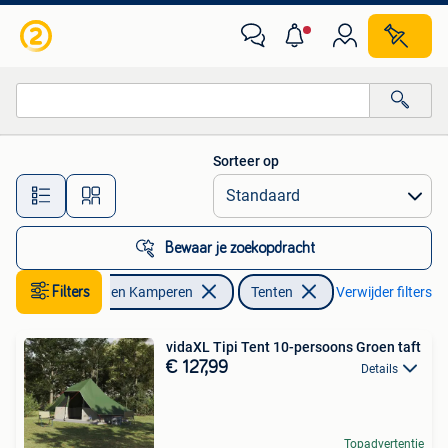
Tenten
Sorteer op
Alle afstanden…
Bewaar je zoekopdracht
Caravans en Kamperen
Filters
Tenten
Verwijder filters
vidaXL Tipi Tent 10-persoons Groen taft
€ 127,99
Details
Topadvertentie