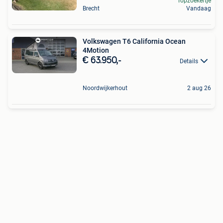
Topzoekertje
Brecht
Vandaag
Volkswagen T6 California Ocean
4Motion
€ 63.950,-
Details
Noordwijkerhout
2 aug 26