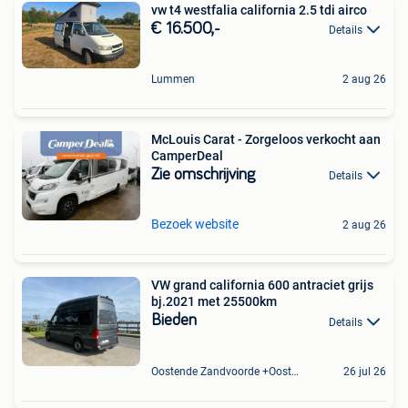
vw t4 westfalia california 2.5 tdi airco
€ 16.500,-
Details
Lummen
2 aug 26
McLouis Carat - Zorgeloos verkocht aan
CamperDeal
Zie omschrijving
Details
Bezoek website
2 aug 26
VW grand california 600 antraciet grijs
bj.2021 met 25500km
Bieden
Details
Oostende Zandvoorde +Oostende
26 jul 26