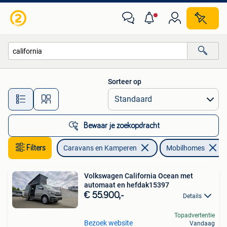
Mobilhomes
Sorteer op
Alle afstanden…
Bewaar je zoekopdracht
Filters
Caravans en Kamperen
Mobilhomes
Volkswagen California Ocean met
automaat en hefdak15397
€ 55.900,-
Details
Topadvertentie
Bezoek website
Vandaag