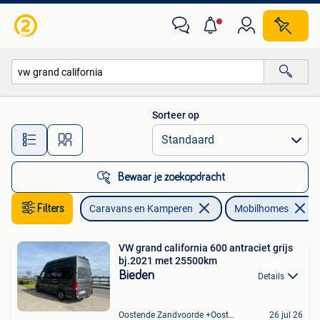
Mobilhomes
Sorteer op
Alle afstanden…
Bewaar je zoekopdracht
Filters
Caravans en Kamperen
Mobilhomes
VW grand california 600 antraciet grijs
bj.2021 met 25500km
Bieden
Details
Oostende Zandvoorde +Oostende
26 jul 26