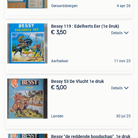
Geraardsbergen
4 apr 26
Bessy 119 : Edelherts Eer (1e Druk)
€ 3,50
Details
Aartselaar
11 nov 23
Bessy 53 De Vlucht 1e druk
€ 5,00
Details
Landen
30 jul 25
Bessy "de reddende boodschap", 1e druk