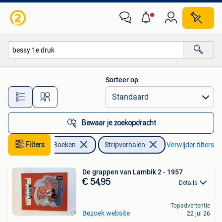
Stripverhalen
Sorteer op
Alle afstanden…
Bewaar je zoekopdracht
Filters
Boeken
Stripverhalen
Verwijder filters
De grappen van Lambik 2 - 1957
€ 54,95
Details
Topadvertentie
Bezoek website
22 jul 26