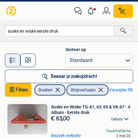
Stripverhalen
Sorteer op
Alle afstanden…
Bewaar je zoekopdracht
Filters
Boeken
Stripverhalen
Verwijder filter
Suske en Wiske TG-61, 63, 65 & VK-67 - 4
Album - Eerste druk
€ 63,00
Details
Topadvertentie
Bezoek website
2 mei 26