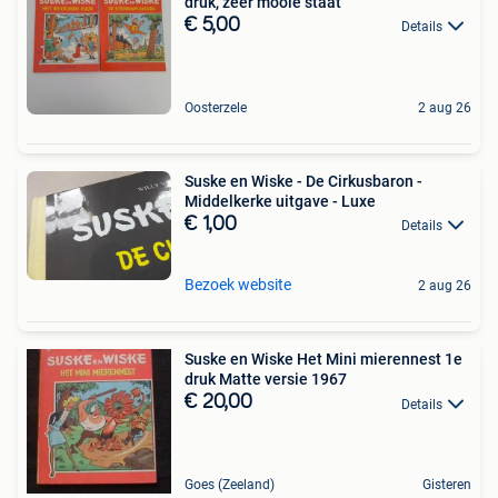
druk, zeer mooie staat
€ 5,00
Details
Oosterzele
2 aug 26
Suske en Wiske - De Cirkusbaron -
Middelkerke uitgave - Luxe
€ 1,00
Details
Bezoek website
2 aug 26
Suske en Wiske Het Mini mierennest 1e
druk Matte versie 1967
€ 20,00
Details
Goes (Zeeland)
Gisteren