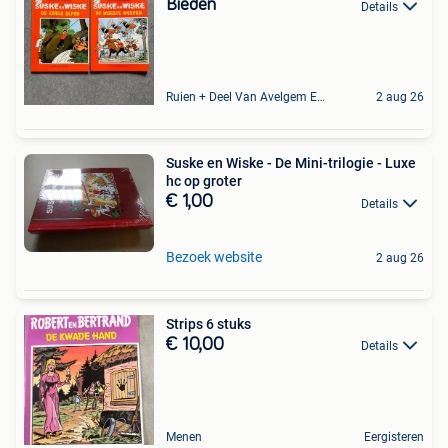
Bieden
Details
Ruien + Deel Van Avelgem En Waarmaarde
2 aug 26
Suske en Wiske - De Mini-trilogie - Luxe
hc op groter
€ 1,00
Details
Bezoek website
2 aug 26
Strips 6 stuks
€ 10,00
Details
Menen
Eergisteren