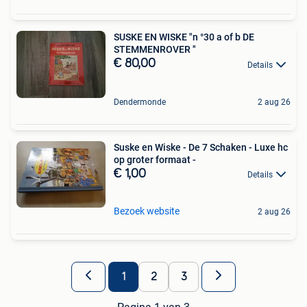
SUSKE EN WISKE "n °30 a of b DE
STEMMENROVER "
€ 80,00
Details
Dendermonde
2 aug 26
Suske en Wiske - De 7 Schaken - Luxe hc
op groter formaat -
€ 1,00
Details
Bezoek website
2 aug 26
1
2
3