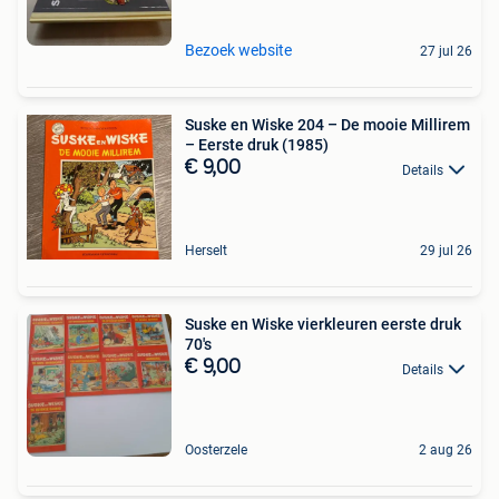
Bezoek website
27 jul 26
Suske en Wiske 204 – De mooie Millirem
– Eerste druk (1985)
€ 9,00
Details
Herselt
29 jul 26
Suske en Wiske vierkleuren eerste druk
70's
€ 9,00
Details
Oosterzele
2 aug 26