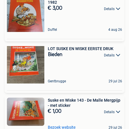
1982
€ 3,00
Details
Duffel
4 aug 26
LOT SUSKE EN WISKE EERSTE DRUK
Bieden
Details
Gentbrugge
29 jul 26
Suske en Wiske 143 - De Malle Mergpijp
- met sticker
€ 1,00
Details
Bezoek website
29 jul 26