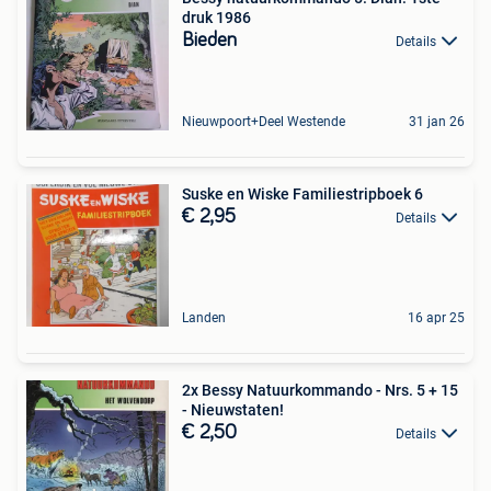
druk 1986
Bieden
Details
Nieuwpoort+Deel Westende
31 jan 26
Suske en Wiske Familiestripboek 6
€ 2,95
Details
Landen
16 apr 25
2x Bessy Natuurkommando - Nrs. 5 + 15
- Nieuwstaten!
€ 2,50
Details