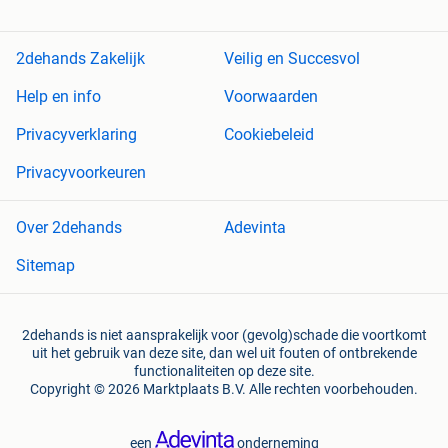
2dehands Zakelijk
Veilig en Succesvol
Help en info
Voorwaarden
Privacyverklaring
Cookiebeleid
Privacyvoorkeuren
Over 2dehands
Adevinta
Sitemap
2dehands is niet aansprakelijk voor (gevolg)schade die voortkomt
uit het gebruik van deze site, dan wel uit fouten of ontbrekende
functionaliteiten op deze site.
Copyright © 2026 Marktplaats B.V. Alle rechten voorbehouden.
een
onderneming