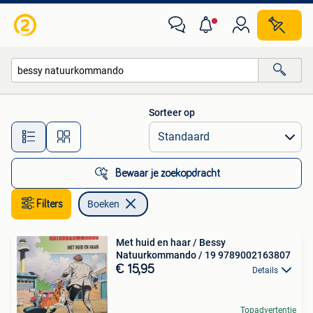
Boeken
Sorteer op
Alle afstanden…
Bewaar je zoekopdracht
Filters
Boeken
Met huid en haar / Bessy
Natuurkommando / 19 9789002163807
€ 15,95
Details
Topadvertentie