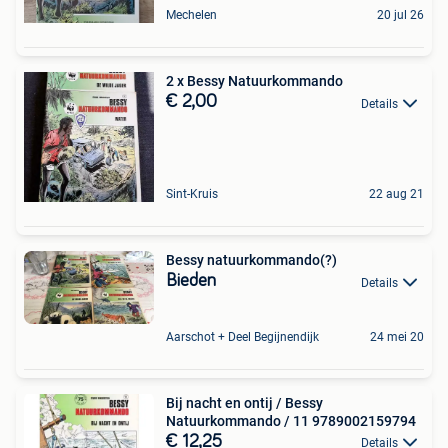
Mechelen
20 jul 26
2 x Bessy Natuurkommando
€ 2,00
Details
Sint-Kruis
22 aug 21
Bessy natuurkommando(?)
Bieden
Details
Aarschot + Deel Begijnendijk
24 mei 20
Bij nacht en ontij / Bessy
Natuurkommando / 11 9789002159794
€ 12,25
Details