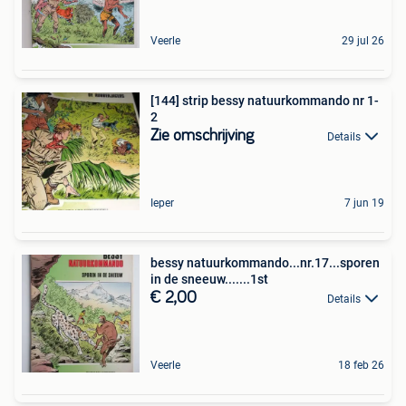
Veerle
29 jul 26
[144] strip bessy natuurkommando nr 1-
2
Zie omschrijving
Details
Ieper
7 jun 19
bessy natuurkommando...nr.17...sporen
in de sneeuw.......1st
€ 2,00
Details
Veerle
18 feb 26