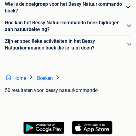
Wie is de doelgroep voor het Bessy Natuurkommando
boek?
Hoe kan het Bessy Natuurkommando boek bijdragen
aan natuurbeleving?
Zijn er specifieke activiteiten in het Bessy
Natuurkommando boek die je kunt doen?
Home
Boeken
50 resultaten
voor 'bessy natuurkommando'