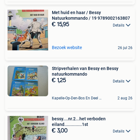
Met huid en haar / Bessy
Natuurkommando / 19 9789002163807
€ 15,95
Details
Bezoek website
26 jul 26
Stripverhalen van Bessy en Bessy
natuurkommando
€ 1,25
Details
Kapelle-Op-Den-Bos En Deel Van Zemst
2 aug 26
bessy....nr.2...het verboden
eiland..............1st
€ 3,00
Details