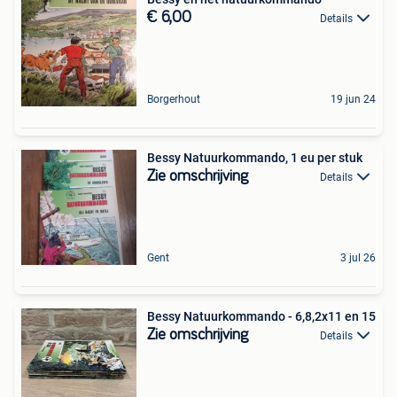
€ 6,00
Details
Borgerhout
19 jun 24
Bessy Natuurkommando, 1 eu per stuk
Zie omschrijving
Details
Gent
3 jul 26
Bessy Natuurkommando - 6,8,2x11 en 15
Zie omschrijving
Details