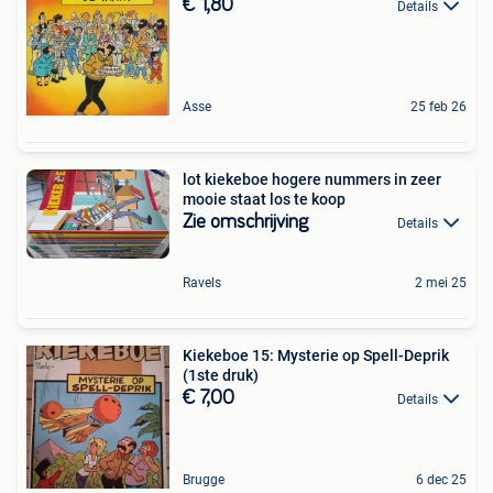
€ 1,80
Details
Asse
25 feb 26
lot kiekeboe hogere nummers in zeer
mooie staat los te koop
Zie omschrijving
Details
Ravels
2 mei 25
Kiekeboe 15: Mysterie op Spell-Deprik
(1ste druk)
€ 7,00
Details
Brugge
6 dec 25