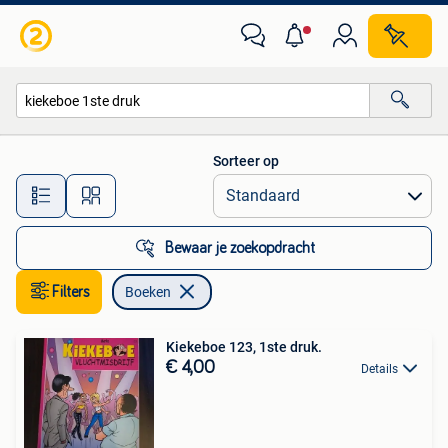
Boeken
Sorteer op
Alle afstanden…
Bewaar je zoekopdracht
Filters
Boeken
Kiekeboe 123, 1ste druk.
€ 4,00
Details