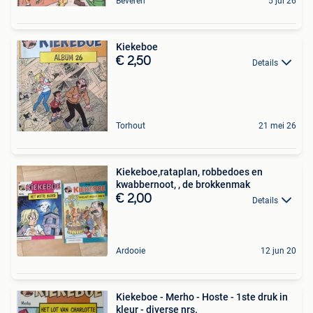
Beveren
5 jul 26
Kiekeboe
€ 2,50
Details
Torhout
21 mei 26
Kiekeboe,rataplan, robbedoes en
kwabbernoot, , de brokkenmak
€ 2,00
Details
Ardooie
12 jun 20
Kiekeboe - Merho - Hoste - 1ste druk in
kleur - diverse nrs.