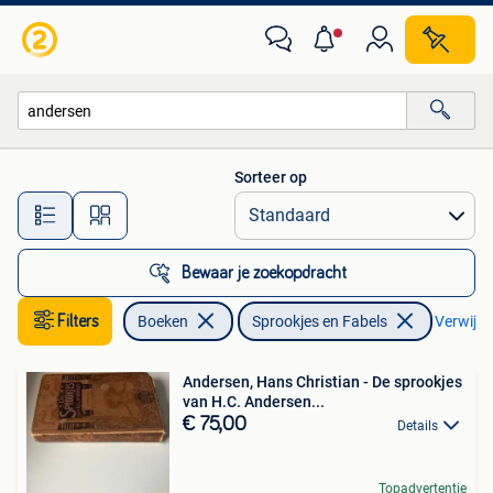
Sprookjes en Fabels
Sorteer op
Alle afstanden…
Bewaar je zoekopdracht
Filters
Boeken
Sprookjes en Fabels
Verwijder
Andersen, Hans Christian - De sprookjes
van H.C. Andersen...
€ 75,00
Details
Topadvertentie