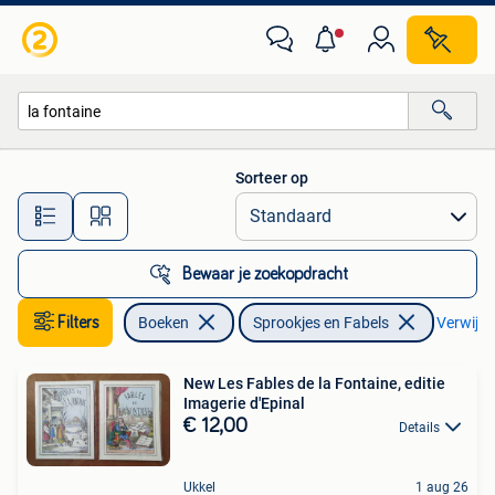
Sprookjes en Fabels
Sorteer op
Alle afstanden…
Bewaar je zoekopdracht
Filters
Boeken
Sprookjes en Fabels
Verwijder
New Les Fables de la Fontaine, editie
Imagerie d'Epinal
€ 12,00
Details
Ukkel
1 aug 26