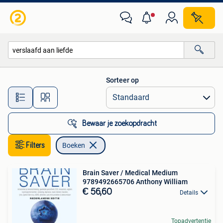
Boeken
Sorteer op
Alle afstanden…
Bewaar je zoekopdracht
Filters
Boeken
Brain Saver / Medical Medium
9789492665706 Anthony William
€ 56,60
Details
Topadvertentie