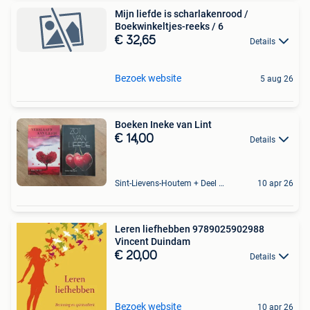
Mijn liefde is scharlakenrood /
Boekwinkeltjes-reeks / 6
€ 32,65
Details
Bezoek website
5 aug 26
Boeken Ineke van Lint
€ 14,00
Details
Sint-Lievens-Houtem + Deel Oombergen
10 apr 26
Leren liefhebben 9789025902988
Vincent Duindam
€ 20,00
Details
Bezoek website
10 apr 26