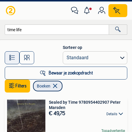
Boeken
Sorteer op
Alle afstanden…
Bewaar je zoekopdracht
Filters
Boeken
Sealed by Time 9780954402907 Peter
Marsden
€ 49,75
Details
Topadvertentie