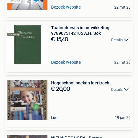
Bezoek website
22 mrt 26
Taalonderwijs in ontwikkeling
9789075142105 A.H. Bok
€ 15,40
Details
Bezoek website
22 mrt 26
Hogeschool boeken leerkracht
€ 20,00
Details
Lier
19 jan 26
NIEUWE TONGEN - Dorren