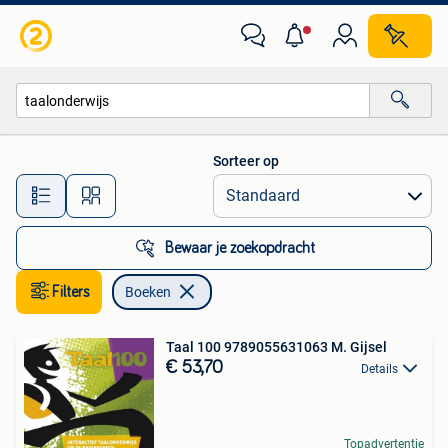
Boeken
Sorteer op
Alle afstanden…
Bewaar je zoekopdracht
Filters
Boeken
Taal 100 9789055631063 M. Gijsel
€ 53,70
Details
Topadvertentie