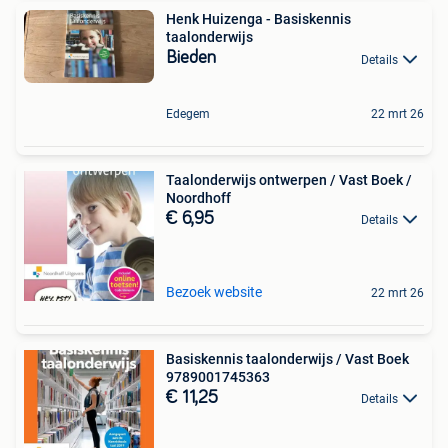
Henk Huizenga - Basiskennis
taalonderwijs
Bieden
Details
Edegem
22 mrt 26
Taalonderwijs ontwerpen / Vast Boek /
Noordhoff
€ 6,95
Details
Bezoek website
22 mrt 26
Basiskennis taalonderwijs / Vast Boek
9789001745363
€ 11,25
Details