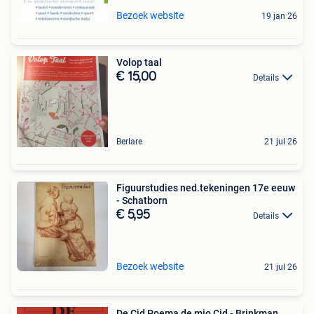
Bezoek website
19 jan 26
Volop taal
€ 15,00
Details
Berlare
21 jul 26
Figuurstudies ned.tekeningen 17e eeuw
- Schatborn
€ 5,95
Details
Bezoek website
21 jul 26
De Cid Poema de mio Cid - Brinkman