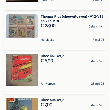
Sint-Kruis
22 dec 25
Thomas Pips (ohee-uitgaven) - V12-V13
en V15-V18
€ 28,00
Details
Harelbeke
7 mei 26
Ohee 461 ketje
€ 5,00
Details
Antwerpen
28 mrt 22
Ohee 504 ketje
€ 7,00
Details