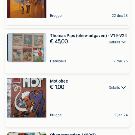
Brugge
22 dec 23
Thomas Pips (ohee-uitgaven) - V19-V24
€ 45,00
Details
Harelbeke
7 mei 26
Mot ohee
€ 1,00
Details
Brugge
9 jan 24
Ohee magazine 449(c2)