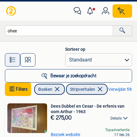
Stripverhalen
Sorteer op
Alle afstanden…
Bewaar je zoekopdracht
Filters
Boeken
Stripverhalen
Verwijder filter
Dees Dubbel en Cesar - De erfenis van
oom Arthur - 1963
€ 275,00
Details
Topadvertentie
Bezoek website
17 feb 26