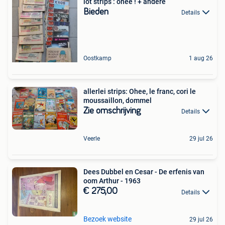
lot strips : ohee ! + andere
Bieden
Details
Oostkamp
1 aug 26
allerlei strips: Ohee, le franc, cori le
moussaillon, dommel
Zie omschrijving
Details
Veerle
29 jul 26
Dees Dubbel en Cesar - De erfenis van
oom Arthur - 1963
€ 275,00
Details
Bezoek website
29 jul 26