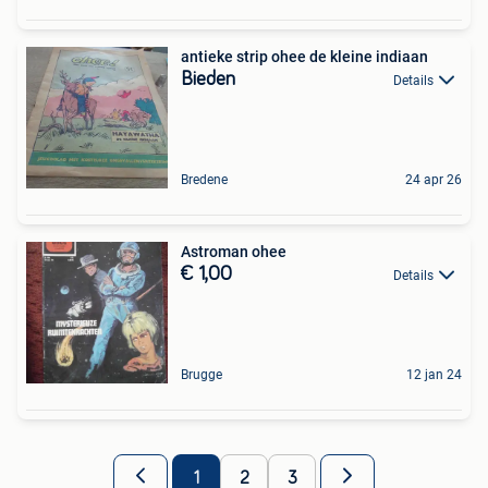
antieke strip ohee de kleine indiaan
Bieden
Details
Bredene
24 apr 26
Astroman ohee
€ 1,00
Details
Brugge
12 jan 24
1
2
3