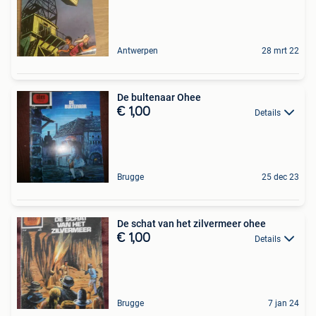
Antwerpen
28 mrt 22
De bultenaar Ohee
€ 1,00
Details
Brugge
25 dec 23
De schat van het zilvermeer ohee
€ 1,00
Details
Brugge
7 jan 24