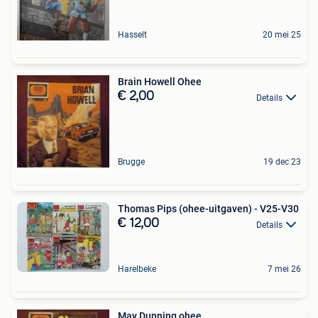
Hasselt
20 mei 25
Brain Howell Ohee
€ 2,00
Details
Brugge
19 dec 23
Thomas Pips (ohee-uitgaven) - V25-V30
€ 12,00
Details
Harelbeke
7 mei 26
May Dunning ohee