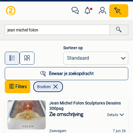
Boeken
Sorteer op
Alle afstanden…
Bewaar je zoekopdracht
Filters
Boeken
Jean Michel Folon Sculptures Dessins
300pag
Zie omschrijving
Details
Zwevegem
7 jun 26