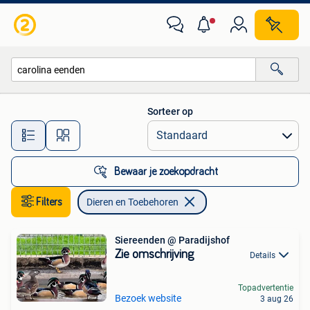
Dieren en Toebehoren
Sorteer op
Alle afstanden…
Bewaar je zoekopdracht
Filters
Dieren en Toebehoren
Siereenden @ Paradijshof
Zie omschrijving
Details
Topadvertentie
Bezoek website
3 aug 26