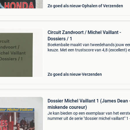
Zo goed als nieuw
Ophalen of Verzenden
Circuit Zandvoort / Michel Vaillant -
Dossiers / 1
Boekenbalie maakt van tweedehands jouw ee
keuze. Met een trustscore van 4,8 (excellent) 
dagen retour garantie maken we dat iedere d
waar. Bestel direct op onze website! Titel: circu
zand
Zo goed als nieuw
Verzenden
Dossier Michel Vaillant 1 (James Dean 
miskende coureur)
Je kan bieden op een exemplaar van het eerst
nummer uit de serie "dossier michel vaillant" 1 
james dean - de miskende coureur. Album in
uitstekende staat. Verzending niet inbegrepen