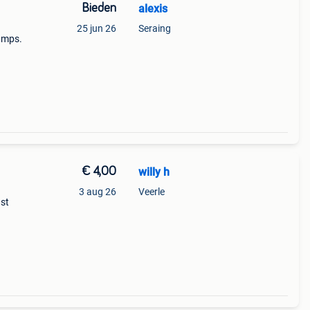
Bieden
alexis
25 jun 26
Seraing
hamps.
illant
€ 4,00
willy h
3 aug 26
Veerle
1st