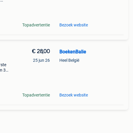
:
Topadvertentie
Bezoek website
€ 28,00
BoekenBalie
25 jun 26
Heel België
rste
en 30
ag
it
Topadvertentie
Bezoek website