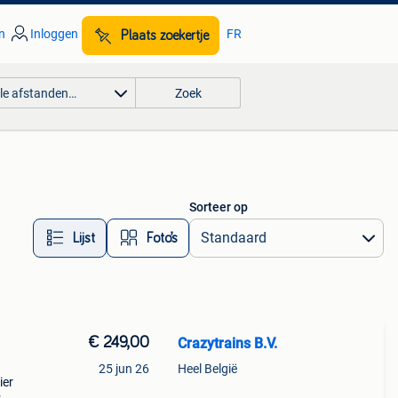
n
Inloggen
FR
Plaats zoekertje
lle afstanden…
Zoek
Sorteer op
Lijst
Foto’s
€ 249,00
Crazytrains B.V.
25 jun 26
Heel België
ier