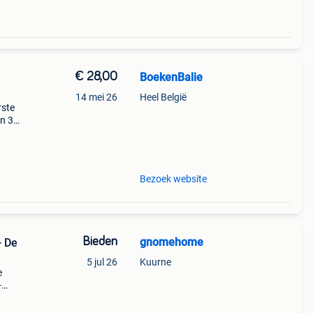
€ 28,00
BoekenBalie
14 mei 26
Heel België
rste
en 30
ag
it
Bezoek website
Bieden
gnomehome
- De
5 jul 26
Kuurne
e
-