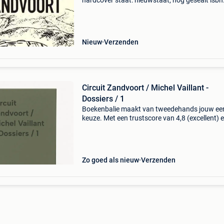
hardcover staat: nieuwstaat, nog gesealt isbn
9782390600480
Nieuw
Verzenden
Circuit Zandvoort / Michel Vaillant -
Dossiers / 1
Boekenbalie maakt van tweedehands jouw ee
keuze. Met een trustscore van 4,8 (excellent) 
dagen retour garantie maken we dat iedere d
waar. Bestel direct op onze website! Titel: circu
zand
Zo goed als nieuw
Verzenden