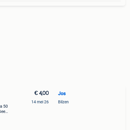
€ 4,00
Jos
14 mei 26
Bilzen
da 50
Geen
ard