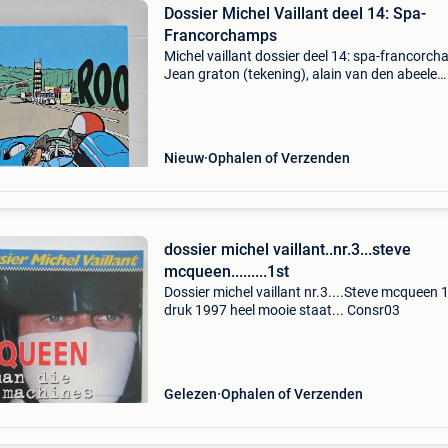
Dossier Michel Vaillant deel 14: Spa-
Francorchamps
Michel vaillant dossier deel 14: spa-francorc
Jean graton (tekening), alain van den abeele
(scenario). Redacteur: graton/dupuis, 2012.
Verhaal: michel vaillant. Collectie: de michel va
fil
Nieuw
Ophalen of Verzenden
dossier michel vaillant..nr.3...steve
mcqueen.........1st
Dossier michel vaillant nr.3....Steve mcqueen 
druk 1997 heel mooie staat... Consr03
Gelezen
Ophalen of Verzenden