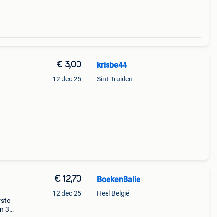
€ 3,00
krisbe44
12 dec 25
Sint-Truiden
€ 12,70
BoekenBalie
12 dec 25
Heel België
rste
en 30