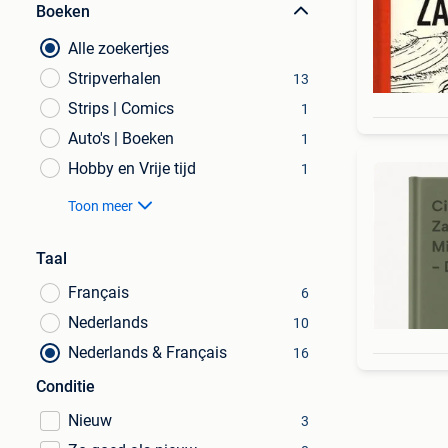
Boeken
Alle zoekertjes
Stripverhalen
13
Strips | Comics
1
Auto's | Boeken
1
Hobby en Vrije tijd
1
Toon meer
Taal
Français
6
Nederlands
10
Nederlands & Français
16
Conditie
Nieuw
3