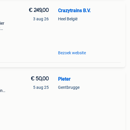
€ 249,00
Crazytrains B.V.
3 aug 26
Heel België
ier
:
Bezoek website
€ 50,00
Pieter
5 aug 25
Gentbrugge
in