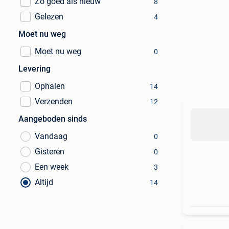
Zo goed als nieuw
8
Gelezen
4
Moet nu weg
Moet nu weg
0
Levering
Ophalen
14
Verzenden
12
Aangeboden sinds
Vandaag
0
Gisteren
0
Een week
3
Altijd
14