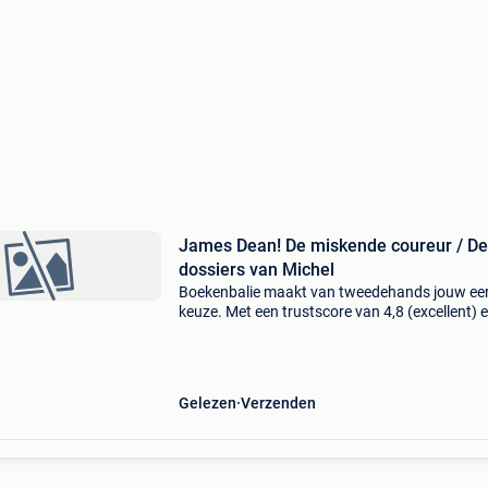
James Dean! De miskende coureur / De
dossiers van Michel
Boekenbalie maakt van tweedehands jouw ee
keuze. Met een trustscore van 4,8 (excellent) 
dagen retour garantie maken we dat iedere d
waar. Bestel direct op onze website! Titel: jam
dean!
Gelezen
Verzenden