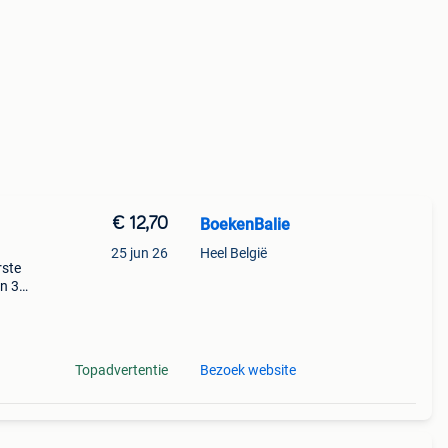
€ 12,70
BoekenBalie
25 jun 26
Heel België
rste
en 30
ag
es
Topadvertentie
Bezoek website