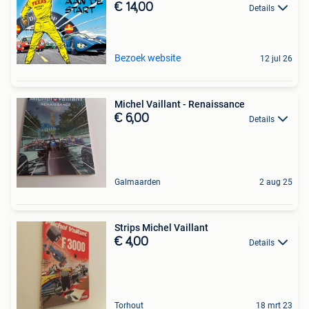
€ 14,00
Details
Bezoek website
12 jul 26
Michel Vaillant - Renaissance
€ 6,00
Details
Galmaarden
2 aug 25
Strips Michel Vaillant
€ 4,00
Details
Torhout
18 mrt 23