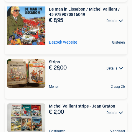
De man in Lissabon / Michel Vaillant /
45 9789070816049
€ 8,95
Details
Bezoek website
Gisteren
Strips
€ 28,00
Details
Menen
2 aug 26
Michel Vaillant strips - Jean Graton
€ 2,00
Details
Oostkamp
Vandaag