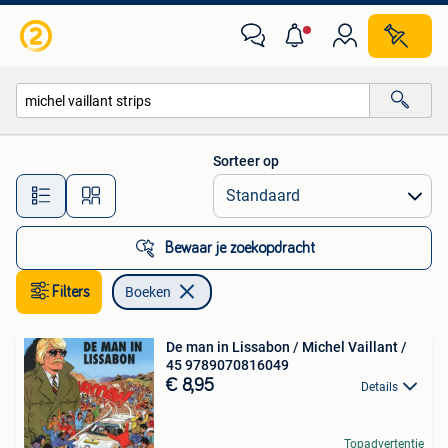
Boeken
Sorteer op
Alle afstanden…
Bewaar je zoekopdracht
Filters
Boeken
De man in Lissabon / Michel Vaillant /
45 9789070816049
€ 8,95
Details
Topadvertentie