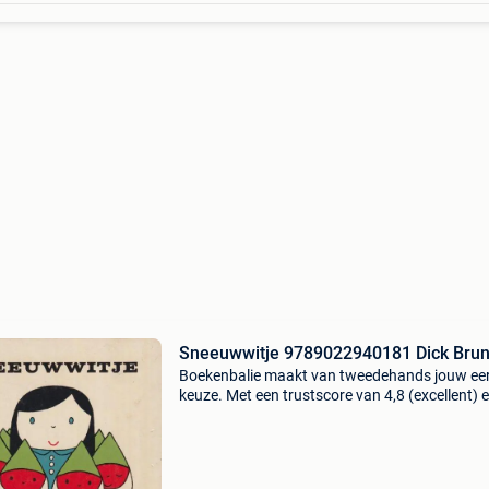
Sneeuwwitje 9789022940181 Dick Bru
Boekenbalie maakt van tweedehands jouw ee
keuze. Met een trustscore van 4,8 (excellent) 
dagen retour garantie maken we dat iedere d
waar. Bestel direct op onze website! Titel:
sneeuwwitje