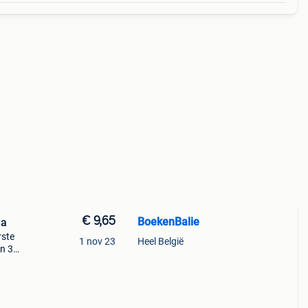
€ 9,65
BoekenBalie
na
rste
1 nov 23
Heel België
en 30
ag