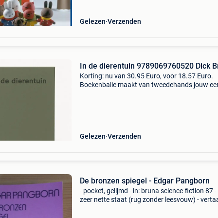
nie
Gelezen
Verzenden
In de dierentuin 9789069760520 Dick 
Korting: nu van 30.95 Euro, voor 18.57 Euro.
Boekenbalie maakt van tweedehands jouw ee
keuze. Met een trustscore van 4,8 (excellent) 
dagen retour garantie maken we dat iedere d
waar. Beste
Gelezen
Verzenden
De bronzen spiegel - Edgar Pangborn
- pocket, gelijmd - in: bruna science-fiction 87 - 
zeer nette staat (rug zonder leesvouw) - verta
uit het engels (us): a mirror for observers (195
omslagontwerp: dick bruna - sedert eeuwen e