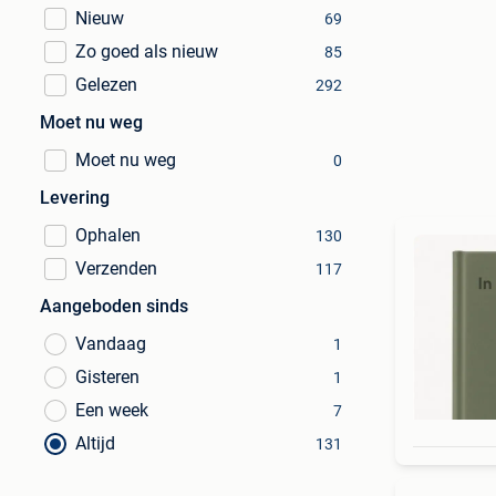
Nieuw
69
Zo goed als nieuw
85
Gelezen
292
Moet nu weg
Moet nu weg
0
Levering
Ophalen
130
Verzenden
117
Aangeboden sinds
Vandaag
1
Gisteren
1
Een week
7
Altijd
131