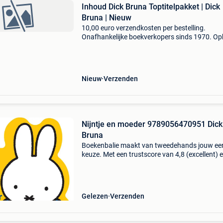
Inhoud Dick Bruna Toptitelpakket | Dick
Bruna | Nieuw
10,00 euro verzendkosten per bestelling.
Onafhankelijke boekverkopers sinds 1970. Op
in onze boekhandel in nijmegen (nederland) of
dezelfde dag verstuurd bij bestellingen van m
vr voor 14.00
Nieuw
Verzenden
Nijntje en moeder 9789056470951 Dick
Bruna
Boekenbalie maakt van tweedehands jouw ee
keuze. Met een trustscore van 4,8 (excellent) 
dagen retour garantie maken we dat iedere d
waar. Bestel direct op onze website! Titel: nijnt
m
Gelezen
Verzenden