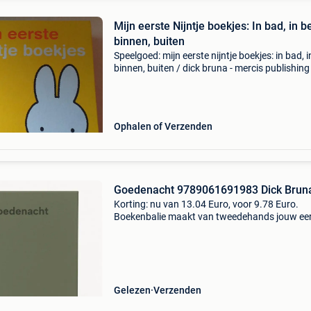
Mijn eerste Nijntje boekjes: In bad, in b
binnen, buiten
Speelgoed: mijn eerste nijntje boekjes: in bad, i
binnen, buiten / dick bruna - mercis publishing
2010. 4 Boekjes in kartonnen doos in prima st
Ophalen of Verzenden
Goedenacht 9789061691983 Dick Brun
Korting: nu van 13.04 Euro, voor 9.78 Euro.
Boekenbalie maakt van tweedehands jouw ee
keuze. Met een trustscore van 4,8 (excellent) 
dagen retour garantie maken we dat iedere d
waar. Bestel
Gelezen
Verzenden