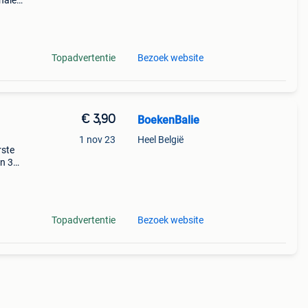
halen
a t/m
Topadvertentie
Bezoek website
€ 3,90
BoekenBalie
1 nov 23
Heel België
rste
en 30
ag
je en
Topadvertentie
Bezoek website