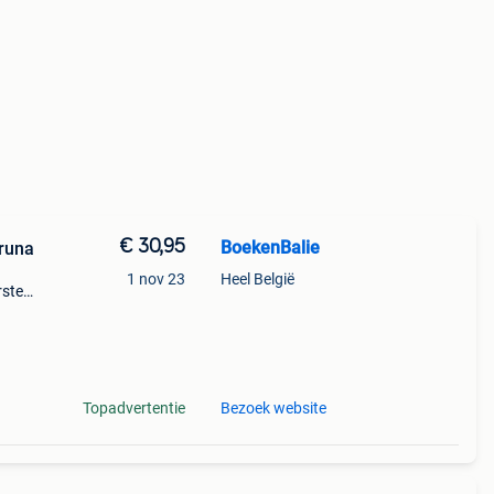
€ 30,95
BoekenBalie
Bruna
1 nov 23
Heel België
rste
en 30
ag
Topadvertentie
Bezoek website