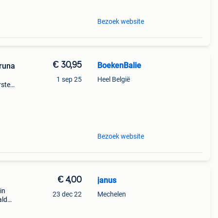
Bezoek website
€ 30,95
BoekenBalie
Bruna
1 sep 25
Heel België
rste
en 30
ag
Bezoek website
€ 4,00
janus
in
23 dec 22
Mechelen
ald
4) -