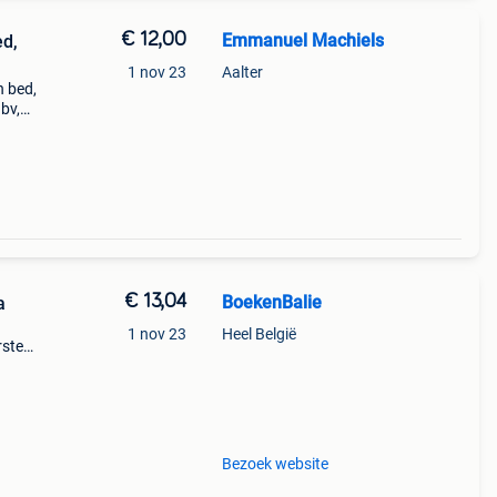
€ 12,00
Emmanuel Machiels
ed,
1 nov 23
Aalter
n bed,
 bv,
aat.
€ 13,04
BoekenBalie
a
1 nov 23
Heel België
rste
en 30
ag
Bezoek website