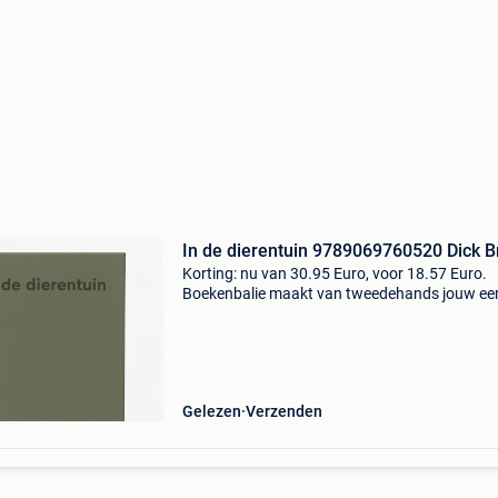
In de dierentuin 9789069760520 Dick 
Korting: nu van 30.95 Euro, voor 18.57 Euro.
Boekenbalie maakt van tweedehands jouw ee
keuze. Met een trustscore van 4,8 (excellent) 
dagen retour garantie maken we dat iedere d
waar. Beste
Gelezen
Verzenden