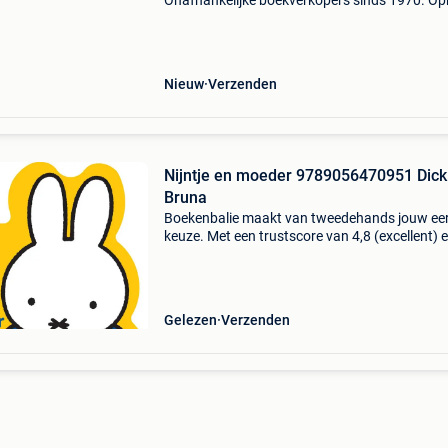
Onafhankelijke boekverkopers sinds 1970. Op
in onze boekhandel in nijmegen (nederland) of
dezelfde dag verstuurd bij bestellingen van m
vr voor 14.00
Nieuw
Verzenden
Nijntje en moeder 9789056470951 Dick
Bruna
Boekenbalie maakt van tweedehands jouw ee
keuze. Met een trustscore van 4,8 (excellent) 
dagen retour garantie maken we dat iedere d
waar. Bestel direct op onze website! Titel: nijnt
m
Gelezen
Verzenden