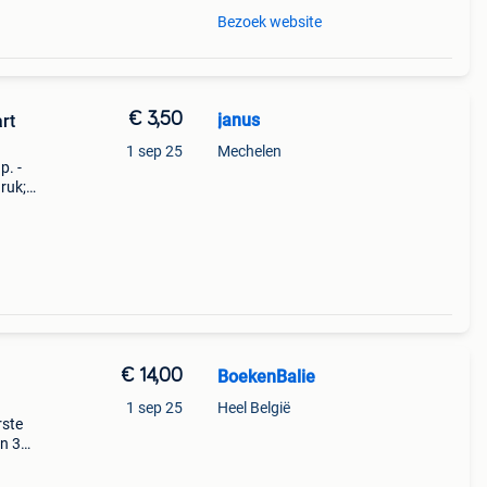
Bezoek website
€ 3,50
janus
rt
1 sep 25
Mechelen
p. -
ruk;
2 ex.
€ 14,00
BoekenBalie
1 sep 25
Heel België
rste
en 30
ag
jes