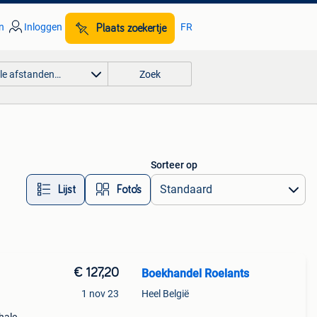
n
Inloggen
FR
Plaats zoekertje
lle afstanden…
Zoek
Sorteer op
Lijst
Foto’s
€ 127,20
Boekhandel Roelants
1 nov 23
Heel België