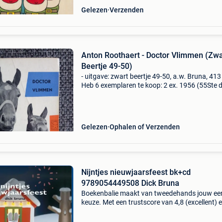
Gelezen
Verzenden
Anton Roothaert - Doctor Vlimmen (Zwa
Beertje 49-50)
- uitgave: zwart beertje 49-50, a.w. Bruna, 413 
Heb 6 exemplaren te koop: 2 ex. 1956 (55Ste d
eerste druk als zwart beertje) + 1961 + 1964 + 
1976 (Alle herdrukken) - één exemplaar uit 1
Gelezen
Ophalen of Verzenden
Nijntjes nieuwjaarsfeest bk+cd
9789054449508 Dick Bruna
Boekenbalie maakt van tweedehands jouw ee
keuze. Met een trustscore van 4,8 (excellent) 
dagen retour garantie maken we dat iedere d
waar. Bestel direct op onze website! Titel: nijnt