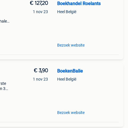
€ 127,20
Boekhandel Roelants
1 nov 23
Heel België
halen
a t/m
Bezoek website
€ 3,90
BoekenBalie
1 nov 23
Heel België
rste
en 30
ag
je en
Bezoek website