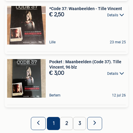
*Code 37: Waanbeelden - Tille Vincent
€ 2,50
Details
Lille
23 mei 25
Pocket : Maanbeelden (Code 37). Tille
Vincent, 96 blz
€ 3,00
Details
Bertem
12 jul 26
1
2
3