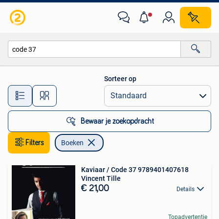
Boeken
Sorteer op
Alle afstanden…
Bewaar je zoekopdracht
Filters
Boeken
Kaviaar / Code 37 9789401407618
Vincent Tille
€ 21,00
Details
Topadvertentie