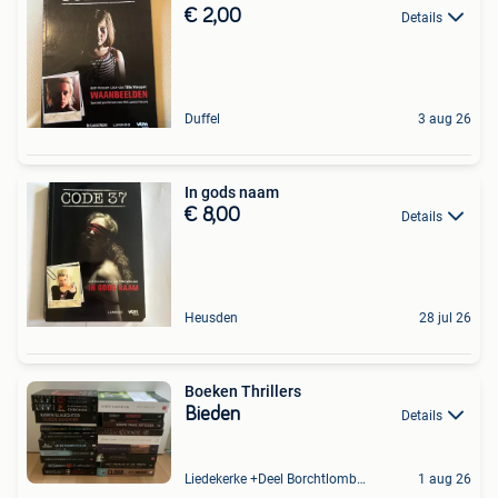
€ 2,00
Details
Duffel
3 aug 26
In gods naam
€ 8,00
Details
Heusden
28 jul 26
Boeken Thrillers
Bieden
Details
Liedekerke +Deel Borchtlombeek
1 aug 26