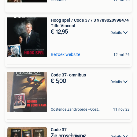
Hoboken
12 mrt 26
Hoog spel / Code 37 / 3 9789020998474
Tille Vincent
€ 12,95
Details
Bezoek website
12 mrt 26
Code 37- omnibus
€ 5,00
Details
Oostende Zandvoorde +Oostende
11 nov 23
Code 37
Zie omschrijving
Details