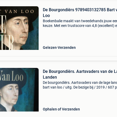
De Bourgondiërs 9789403132785 Bart 
Loo
Boekenbalie maakt van tweedehands jouw ee
keuze. Met een trustscore van 4,8 (excellent) 
dagen retour garantie maken we dat iedere d
waar. Bestel direct op onze website! Titel: de
bourgondi
Gelezen
Verzenden
De Bourgondiërs. Aartsvaders van de 
Landen
De bourgondiërs. Aartsvaders van de lage lan
bart van loo / uitg. De bezige bij / 2019 / 607 p
23,5 x 15,5 cm / als nieuw / schitterend verhaa
over de ontwikkelingen in de lage landen in de
Ophalen of Verzenden