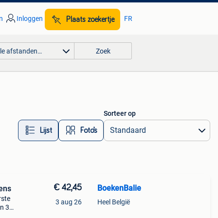
n
Inloggen
FR
Plaats zoekertje
lle afstanden…
Zoek
Sorteer op
Lijst
Foto’s
€ 42,45
BoekenBalie
ens
rste
3 aug 26
Heel België
en 30
ag