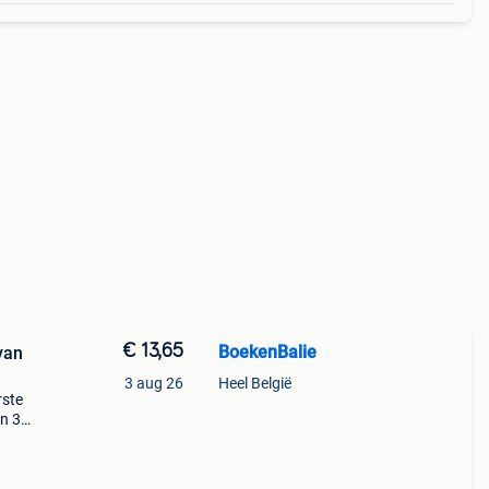
€ 13,65
BoekenBalie
van
3 aug 26
Heel België
rste
en 30
ag