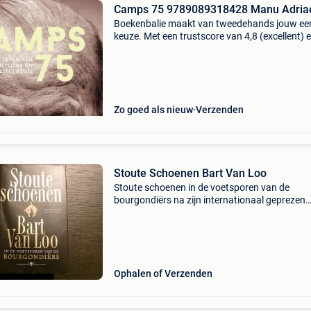
Camps 75 9789089318428 Manu Adria
Boekenbalie maakt van tweedehands jouw ee
keuze. Met een trustscore van 4,8 (excellent) 
dagen retour garantie maken we dat iedere d
waar. Bestel direct op onze website! Titel: ca
aut
Zo goed als nieuw
Verzenden
Stoute Schoenen Bart Van Loo
Stoute schoenen in de voetsporen van de
bourgondiërs na zijn internationaal geprezen
bestseller de bourgondiërs maakt bart van loo
nooit eerder ondernomen tijdreis naar het dec
van ons ontstaans
Ophalen of Verzenden