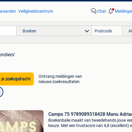
waarden
Veiligheidscentrum
Chat
Meldinge
Boeken
A
ondiers'
Ontvang meldingen van
 je zoekopdracht
nieuwe zoekresultaten
Camps 75 9789089318428 Manu Adria
Boekenbalie maakt van tweedehands jouw ee
keuze. Met een trustscore van 4,8 (excellent) 
dagen retour garantie maken we dat iedere d