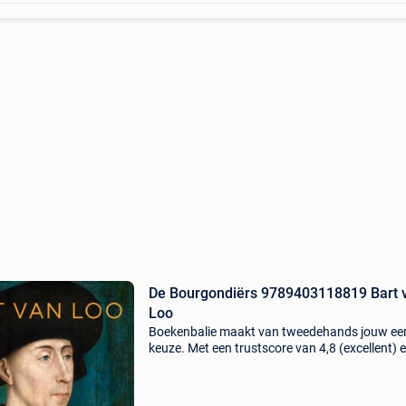
De Bourgondiërs 9789403118819 Bart 
Loo
Boekenbalie maakt van tweedehands jouw ee
keuze. Met een trustscore van 4,8 (excellent) 
dagen retour garantie maken we dat iedere d
waar. Bestel direct op onze website! Titel: de
bourgondi