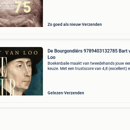
waar. Bestel direct op onze website! Titel: ca
aut
Zo goed als nieuw
Verzenden
De Bourgondiërs 9789403132785 Bart 
Loo
Boekenbalie maakt van tweedehands jouw ee
keuze. Met een trustscore van 4,8 (excellent) 
dagen retour garantie maken we dat iedere d
waar. Bestel direct op onze website! Titel: de
bourgondi
Gelezen
Verzenden