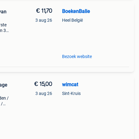
€ 11,70
BoekenBalie
van
3 aug 26
Heel België
rste
en 30
ag
Bezoek website
€ 15,00
wimcat
Lage
3 aug 26
Sint-Kruis
den /
 /
l
 14