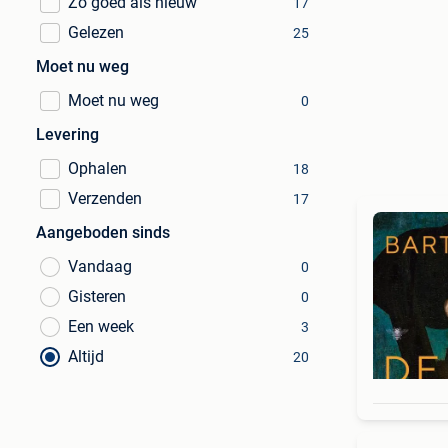
Zo goed als nieuw
17
Gelezen
25
Moet nu weg
Moet nu weg
0
Levering
Ophalen
18
Verzenden
17
Aangeboden sinds
Vandaag
0
Gisteren
0
Een week
3
Altijd
20