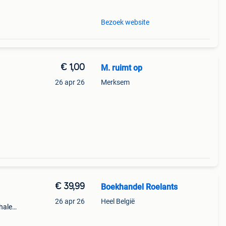
Bezoek website
€ 1,00
M. ruimt op
26 apr 26
Merksem
€ 39,99
Boekhandel Roelants
26 apr 26
Heel België
halen
a t/m