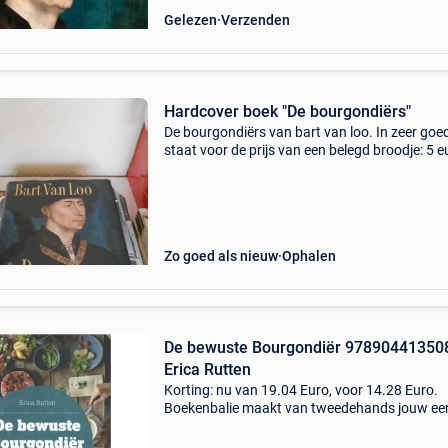
Gelezen
Verzenden
Hardcover boek "De bourgondiërs"
De bourgondiërs van bart van loo. In zeer goe
staat voor de prijs van een belegd broodje: 5 e
Kost nu nieuw 39,99 euro. Afhalen aub.
Zo goed als nieuw
Ophalen
De bewuste Bourgondiër 97890441350
Erica Rutten
Korting: nu van 19.04 Euro, voor 14.28 Euro.
Boekenbalie maakt van tweedehands jouw ee
keuze. Met een trustscore van 4,8 (excellent) 
dagen retour garantie maken we dat iedere d