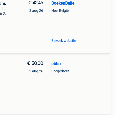
€ 42,45
BoekenBalie
ens
rste
3 aug 26
Heel België
en 30
ag
mps 75
Bezoek website
€ 30,00
ebbo
3 aug 26
Borgerhout
 een
or