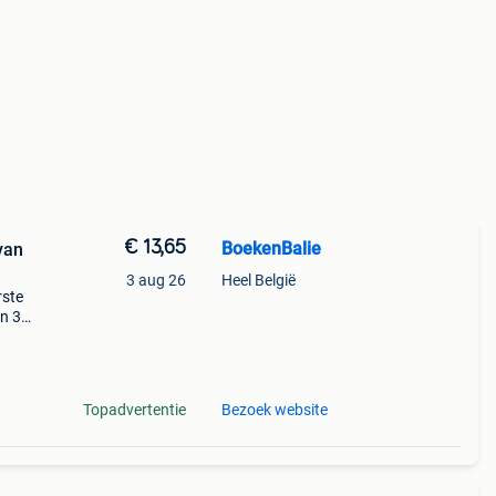
€ 13,65
BoekenBalie
van
3 aug 26
Heel België
rste
en 30
ag
Topadvertentie
Bezoek website