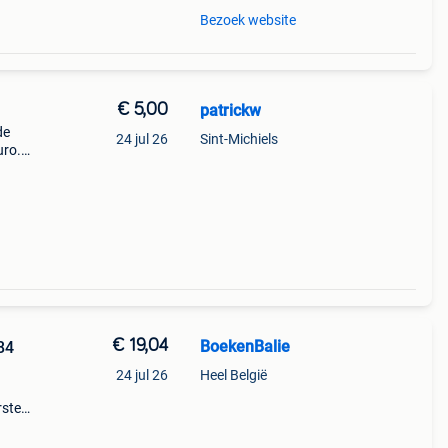
Bezoek website
€ 5,00
patrickw
de
24 jul 26
Sint-Michiels
uro.
€ 19,04
BoekenBalie
84
24 jul 26
Heel België
rste
en 30
ag