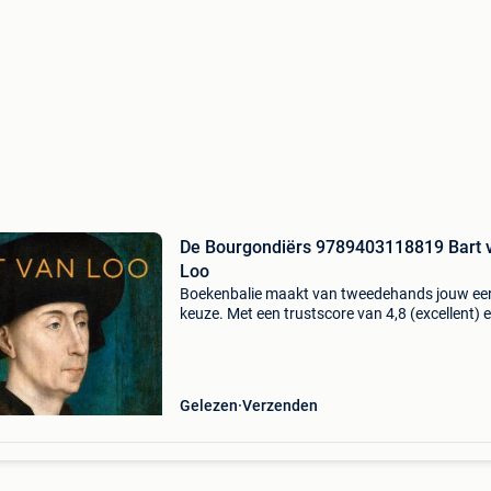
De Bourgondiërs 9789403118819 Bart 
Loo
Boekenbalie maakt van tweedehands jouw ee
keuze. Met een trustscore van 4,8 (excellent) 
dagen retour garantie maken we dat iedere d
waar. Bestel direct op onze website! Titel: de
bourgondi
Gelezen
Verzenden