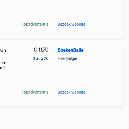
mps 75
Topadvertentie
Bezoek website
€ 11,70
BoekenBalie
van
3 aug 26
Heel België
rste
en 30
ag
Topadvertentie
Bezoek website