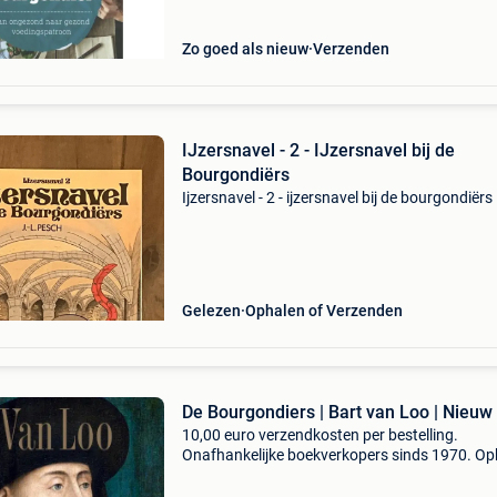
waar. Beste
Zo goed als nieuw
Verzenden
IJzersnavel - 2 - IJzersnavel bij de
Bourgondiërs
Ijzersnavel - 2 - ijzersnavel bij de bourgondiërs
Gelezen
Ophalen of Verzenden
De Bourgondiers | Bart van Loo | Nieuw
10,00 euro verzendkosten per bestelling.
Onafhankelijke boekverkopers sinds 1970. Op
in onze boekhandel in nijmegen (nederland) of
dezelfde dag verstuurd bij bestellingen van m