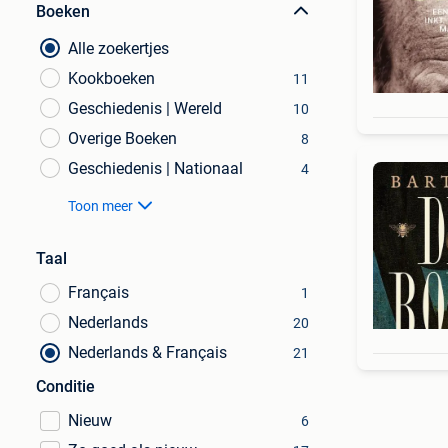
Boeken
Alle zoekertjes
Kookboeken
11
Geschiedenis | Wereld
10
Overige Boeken
8
Geschiedenis | Nationaal
4
Toon meer
Taal
Français
1
Nederlands
20
Nederlands & Français
21
Conditie
Nieuw
6