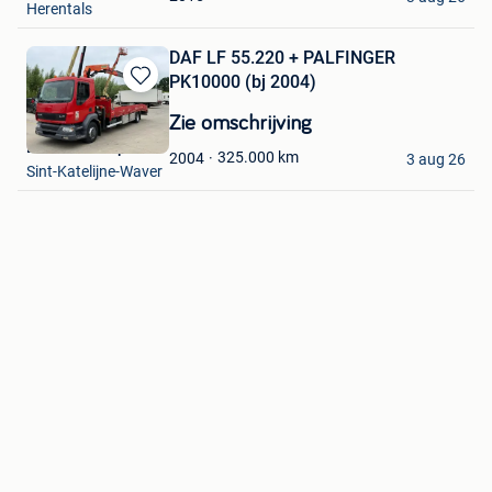
Herentals
DAF LF 55.220 + PALFINGER
PK10000 (bj 2004)
Bewaren
in
Zie omschrijving
Mijn
De Cock Philip
Favorieten
325.000
km
2004
3 aug 26
Sint-Katelijne-Waver