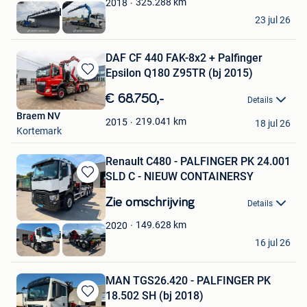
325.288
km
2018
BAS World B.V.
23 jul 26
Veghel
DAF CF 440 FAK-8x2 + Palfinger
Epsilon Q180 Z95TR (bj 2015)
Bewaren
in
€ 68.750,-
Details
Mijn
Braem NV
Favorieten
219.041
km
2015
18 jul 26
Kortemark
Renault C480 - PALFINGER PK 24.001
SLD C - NIEUW CONTAINERSY
Bewaren
in
Zie omschrijving
Details
Mijn
Favorieten
149.628
km
2020
Vander Stichele
16 jul 26
Roeselare
MAN TGS26.420 - PALFINGER PK
18.502 SH (bj 2018)
Bewaren