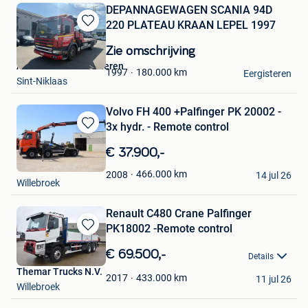
DEPANNAGEWAGEN SCANIA 94D
220 PLATEAU KRAAN LEPEL 1997
Bewaren
in
Zie omschrijving
Mijn
Autohandel Vercauteren
Favorieten
180.000
km
1997
Eergisteren
Sint-Niklaas
Volvo FH 400 +Palfinger PK 20002 -
3x hydr. - Remote control
Bewaren
in
€ 37.900,-
Mijn
Themar Trucks N.V.
Favorieten
466.000
km
2008
14 jul 26
Willebroek
Renault C480 Crane Palfinger
PK18002 -Remote control
Bewaren
in
€ 69.500,-
Details
Mijn
Themar Trucks N.V.
Favorieten
433.000
km
2017
11 jul 26
Willebroek