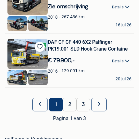
in
Zie omschrijving
Details
Mijn
Favorieten
267.436
km
2018
Vander Stichele
16 jul 26
Roeselare
DAF CF CF 440 6X2 Palfinger
PK19.001 SLD Hook Crane Containe
Bewaren
in
€ 79.900,-
Details
Mijn
Favorieten
129.091
km
2016
BAS World B.V.
20 jul 26
Veghel
1
2
3
Pagina 1 van 3
palfinger in Vrachtwagens