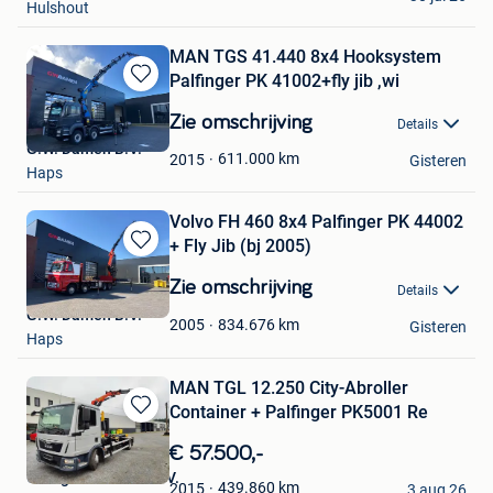
Hulshout
MAN TGS 41.440 8x4 Hooksystem
Palfinger PK 41002+fly jib ,wi
Bewaren
in
Zie omschrijving
Details
Mijn
G.W. Damen B.V.
Favorieten
611.000
km
2015
Gisteren
Haps
Volvo FH 460 8x4 Palfinger PK 44002
+ Fly Jib (bj 2005)
Bewaren
in
Zie omschrijving
Details
Mijn
G.W. Damen B.V.
Favorieten
834.676
km
2005
Gisteren
Haps
MAN TGL 12.250 City-Abroller
Container + Palfinger PK5001 Re
Bewaren
in
€ 57.500,-
Mijn
Garage Cevoman N.V.
Favorieten
439.860
km
2015
3 aug 26