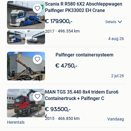
Scania R R580 6X2 Abschleppwagen
Palfinger PK33002 EH Crane
Bewaren
in
€ 179.900,-
Details
Mijn
Favorieten
496.354
km
2017
BAS World B.V.
4 aug 26
Veghel
Palfinger containersysteem
Bewaren
€ 4.750,-
in
matti dg
Mijn
2 jul 26
Heist-Op-Den-Berg
Favorieten
MAN TGS 35.440 8x4 tridem Euro6
Containertruck + Palfinger C
Bewaren
in
€ 93.500,-
Mijn
Garage Cevoman N.V.
Favorieten
466.850
km
2015
Vandaag
Herentals