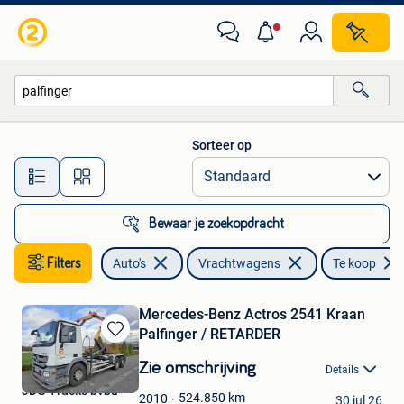
Vrachtwagens
Sorteer op
Alle afstanden…
Bewaar je zoekopdracht
Filters
Auto's
Vrachtwagens
Te koop
Mercedes-Benz Actros 2541 Kraan
Palfinger / RETARDER
Bewaren
in
Zie omschrijving
Details
Mijn
JDG Trucks bvba
Favorieten
524.850
km
2010
30 jul 26