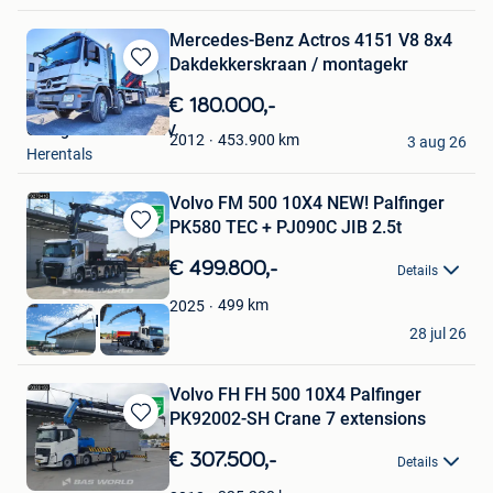
Mercedes-Benz Actros 4151 V8 8x4
Dakdekkerskraan / montagekr
Bewaren
in
€ 180.000,-
Mijn
Garage Cevoman N.V.
Favorieten
453.900
km
2012
3 aug 26
Herentals
Volvo FM 500 10X4 NEW! Palfinger
PK580 TEC + PJ090C JIB 2.5t
Bewaren
in
€ 499.800,-
Details
Mijn
Favorieten
499
km
2025
BAS World B.V.
28 jul 26
Veghel
Volvo FH FH 500 10X4 Palfinger
PK92002-SH Crane 7 extensions
Bewaren
in
€ 307.500,-
Details
Mijn
Favorieten