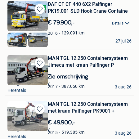
DAF CF CF 440 6X2 Palfinger
PK19.001 SLD Hook Crane Containe
Bewaren
in
€ 79.900,-
Details
Mijn
Favorieten
129.091
km
2016
BAS World B.V.
27 jul 26
Veghel
MAN TGL 12.250 Containersysteem
Jimeca met kraan Palfinger P
Bewaren
in
Zie omschrijving
Mijn
Garage Cevoman N.V.
Favorieten
387.050
km
2017
3 aug 26
Herentals
MAN TGL 12.250 Containersysteem
met kraan Palfinger PK9001 +
Bewaren
in
€ 49.900,-
Mijn
Garage Cevoman N.V.
Favorieten
519.385
km
2015
3 aug 26
Herentals