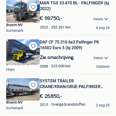
MAN TGS 33.470 BL - PALFINGER (bj
2022)
Bewaren
in
€ 99.750,-
Details
Mijn
Braem NV
Favorieten
252.261
km
2022
4 aug 26
Kortemark
DAF CF 75.310 6x2 Palfinger PK
16502 Euro 5 (bj 2009)
Bewaren
in
Zie omschrijving
Details
Mijn
G.W. Damen B.V.
Favorieten
225.000
km
2009
Gisteren
Haps
SYSTEM TRAILER
CRANE/KRAN/GRUE-PALFINGER
Bewaren
24T/M+3EXT
in
€ 25.850,-
Mijn
Braem NV
Favorieten
Overige brandstoffen
2013
2 aug 26
Kortemark