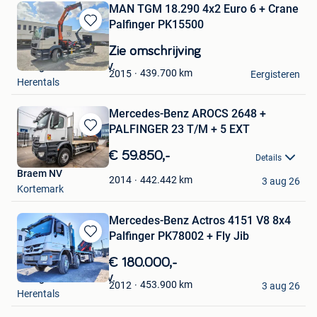
MAN TGM 18.290 4x2 Euro 6 + Crane
Palfinger PK15500
Bewaren
in
Zie omschrijving
Mijn
Garage Cevoman N.V.
Favorieten
439.700
km
2015
Eergisteren
Herentals
Mercedes-Benz AROCS 2648 +
PALFINGER 23 T/M + 5 EXT
Bewaren
in
€ 59.850,-
Details
Mijn
Braem NV
Favorieten
442.442
km
2014
3 aug 26
Kortemark
Mercedes-Benz Actros 4151 V8 8x4
Palfinger PK78002 + Fly Jib
Bewaren
in
€ 180.000,-
Mijn
Garage Cevoman N.V.
Favorieten
453.900
km
2012
3 aug 26
Herentals