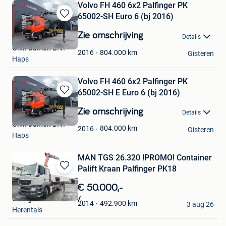
Volvo FH 460 6x2 Palfinger PK
65002-SH Euro 6 (bj 2016)
Bewaren
in
Zie omschrijving
Details
Mijn
G.W. Damen B.V.
Favorieten
804.000
km
2016
Gisteren
Haps
Volvo FH 460 6x2 Palfinger PK
65002-SH E Euro 6 (bj 2016)
Bewaren
in
Zie omschrijving
Details
Mijn
G.W. Damen B.V.
Favorieten
804.000
km
2016
Gisteren
Haps
MAN TGS 26.320 !PROMO! Container
Palift Kraan Palfinger PK18
Bewaren
in
€ 50.000,-
Mijn
Garage Cevoman N.V.
Favorieten
492.900
km
2014
3 aug 26
Herentals