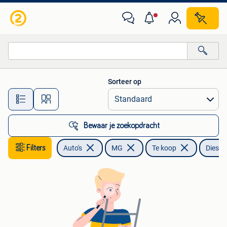
MG
Sorteer op
Alle afstanden…
Bewaar je zoekopdracht
Filters
Auto's
MG
Te koop
Diesel