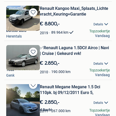
Renault Kangoo Maxi_5plaats_Lichte
vracht_Keuring+Garantie
Bewaren
in
€ 8.800,-
Details
Mijn
Doross-auto
Topzoekertje
Favorieten
89.964
km
2019
Vandaag
Herentals
✅Renault Laguna 1.5DCi! Airco | Navi
| Cruise | Gekeurd vvk!
Bewaren
in
€ 2.850,-
Details
Mijn
Toss
Topzoekertje
Favorieten
190.000
km
2010
Vandaag
Genk
Renault Megane Megane 1.5 Dci
Bewaren
110pk. bj 09/12/2011 Euro 5,
in
Mijn
€ 2.850,-
Details
Favorieten
De klussenier Mourad Rachi
Topzoekertje
267.000
km
2011
Vandaag
Beveren