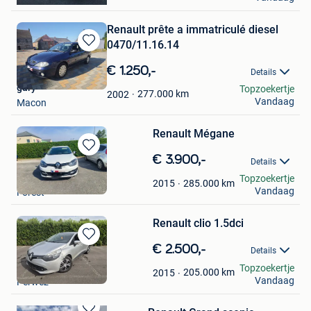
Renault prête a immatriculé diesel
0470/11.16.14
Bewaren
in
€ 1.250,-
Details
Mijn
gary
Topzoekertje
Favorieten
277.000
km
2002
Vandaag
Macon
Renault Mégane
Bewaren
€ 3.900,-
Details
in
10/10/1961 lahsen
Topzoekertje
Mijn
285.000
km
2015
Vandaag
Forest
Favorieten
Renault clio 1.5dci
Bewaren
€ 2.500,-
Details
in
DD
Topzoekertje
Mijn
205.000
km
2015
Vandaag
Perwez
Favorieten