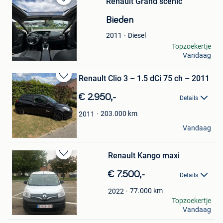
Renault Grand scenic
Bewaren
in
Bieden
Mijn
Favorieten
Diesel
2011
Rida
Topzoekertje
Vandaag
Lommel
Renault Clio 3 – 1.5 dCi 75 ch – 2011
Bewaren
in
€ 2.950,-
Details
Mijn
Favorieten
203.000
km
2011
vincentski
Vandaag
Soumagne
Renault Kango maxi
Bewaren
in
€ 7.500,-
Details
Mijn
Favorieten
77.000
km
2022
john hermans
Topzoekertje
Vandaag
Borgloon