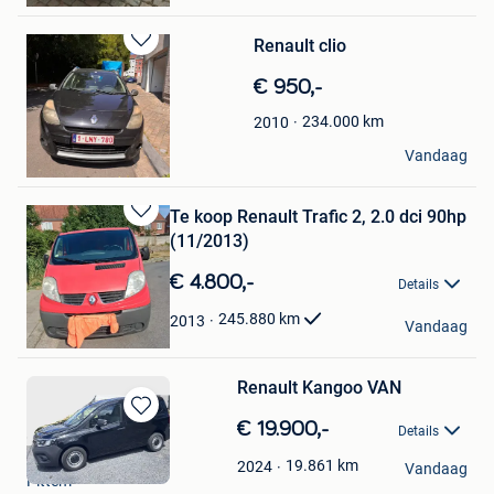
Renault clio
Bewaren
in
€ 950,-
Mijn
Favorieten
234.000
km
2010
Maknoun Zakaria
Vandaag
Verviers
Te koop Renault Trafic 2, 2.0 dci 90hp
Bewaren
(11/2013)
in
Mijn
€ 4.800,-
Details
Favorieten
Coppens Stéphane
245.880
km
2013
Vandaag
Mouscron
Renault Kangoo VAN
Bewaren
€ 19.900,-
Details
in
Stephanie
Mijn
19.861
km
2024
Vandaag
Pittem
Favorieten