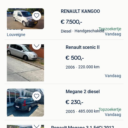
RENAULT KANGOO
Bewaren
€ 7.500,-
in
floracing
Topzoekertje
Handgeschakeld
Diesel
Mijn
Vandaag
Louveigne
Favorieten
Renault scenic II
Bewaren
in
€ 500,-
Mijn
Favorieten
220.000
km
2006
brocante
Vandaag
Basecles
Megane 2 diesel
Bewaren
€ 230,-
in
Gadgets
Topzoekertje
485.000
km
2005
Mijn
Vandaag
Kemzeke
Favorieten
Renault Megane 3 1.5dCi 2012