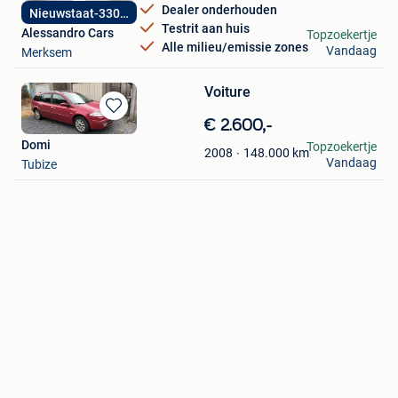
Dealer onderhouden
Nieuwstaat-33000km
Testrit aan huis
Alessandro Cars
Topzoekertje
Alle milieu/emissie zones
Vandaag
Merksem
Voiture
Bewaren
€ 2.600,-
in
Domi
Topzoekertje
148.000
km
2008
Mijn
Vandaag
Tubize
Favorieten