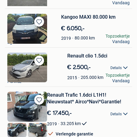
Vandaag
Oostakker
Kangoo MAXI 80.000 km
Bewaren
€ 6.050,-
in
Tofdecamp
Topzoekertje
80.000
km
2019
Mijn
Vandaag
Eghezee
Favorieten
Renault clio 1.5dci
Bewaren
€ 2.500,-
Details
in
DD
Topzoekertje
Mijn
205.000
km
2015
Vandaag
Perwez
Favorieten
Renault Trafic 1.6dci L1H1!
Nieuwstaat* Airco*Navi*Garantie!
Bewaren
in
€ 17.450,-
Details
Mijn
Favorieten
33.205
km
2019
Verlengde garantie