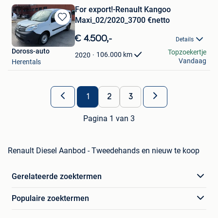
For export!-Renault Kangoo
Maxi_02/2020_3700 €netto
Bewaren
in
€ 4.500,-
Details
Mijn
Doross-auto
Topzoekertje
Favorieten
106.000
km
2020
Vandaag
Herentals
1
2
3
Pagina 1 van 3
Renault Diesel Aanbod - Tweedehands en nieuw te koop
Gerelateerde zoektermen
Populaire zoektermen