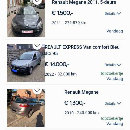
Renault Megane 2011, 5-deurs
Bewaren
in
€ 1.500,-
Details
Mijn
Favorieten
272.879
km
2011
Yassine M.
Vandaag
Deurne
REAULT EXPRESS Van comfort Bleu
Bewaren
dCi 95
in
Mijn
€ 14.000,-
Details
Favorieten
Ben
Topzoekertje
32.000
km
2022
Vandaag
Hulshout
Renault Megane
Bewaren
in
€ 1.300,-
Details
Mijn
Favorieten
243.000
km
2010
Max
Topzoekertje
Vandaag
Pont-A-Celles