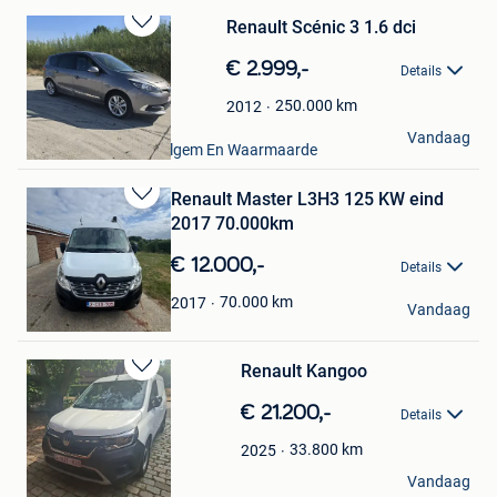
Renault Scénic 3 1.6 dci
Bewaren
in
€ 2.999,-
Details
Mijn
Favorieten
250.000
km
2012
melissa
Vandaag
Ruien + Deel Van Avelgem En Waarmaarde
Renault Master L3H3 125 KW eind
Bewaren
2017 70.000km
in
Mijn
€ 12.000,-
Details
Favorieten
Bart Veulemans
70.000
km
2017
Vandaag
Tienen
Renault Kangoo
Bewaren
in
€ 21.200,-
Details
Mijn
Favorieten
33.800
km
2025
Bob Pouillon
Vandaag
Turnhout