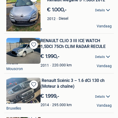
Bewaren
in
€ 1.000,-
Details
Mijn
Favorieten
Diesel
2012
Aiesi
Vandaag
Monceau-Sur-Sambre
RENAULT CLIO 3 III ICE WATCH
1,5DCI 75Ch CLIM RADAR RECULE
Bewaren
in
€ 1.990,-
Details
Mijn
Imrane
Favorieten
220.000
km
2011
Vandaag
Mouscron
​ Renault Scénic 3 – 1.6 dCi 130 ch
(Moteur à chaîne)
Bewaren
in
€ 1.999,-
Details
Mijn
Abdel
Favorieten
295.000
km
2014
Vandaag
Bruxelles