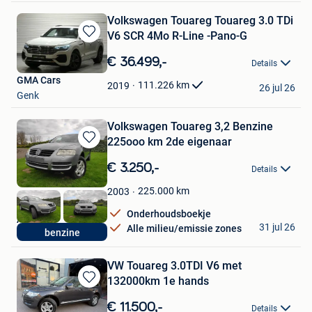
Volkswagen Touareg Touareg 3.0 TDi
V6 SCR 4Mo R-Line -Pano-G
Bewaren
in
€ 36.499,-
Details
Mijn
GMA Cars
Favorieten
111.226
km
2019
26 jul 26
Genk
Volkswagen Touareg 3,2 Benzine
225ooo km 2de eigenaar
Bewaren
in
€ 3.250,-
Details
Mijn
Favorieten
225.000
km
2003
Onderhoudsboekje
Aʙ-Gᴇᴇʟ
31 jul 26
Alle milieu/emissie zones
benzine
Olen
VW Touareg 3.0TDI V6 met
132000km 1e hands
Bewaren
in
€ 11.500,-
Details