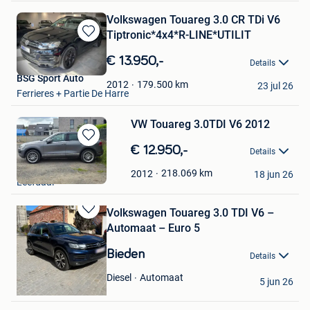
Volkswagen Touareg 3.0 CR TDi V6
Tiptronic*4x4*R-LINE*UTILIT
Bewaren
in
€ 13.950,-
Details
Mijn
BSG Sport Auto
Favorieten
179.500
km
2012
23 jul 26
Ferrieres + Partie De Harre
VW Touareg 3.0TDI V6 2012
Bewaren
€ 12.950,-
Details
in
Melissa Reygaert
Mijn
218.069
km
2012
18 jun 26
Leefdaal
Favorieten
Volkswagen Touareg 3.0 TDI V6 –
Bewaren
Automaat – Euro 5
in
Mijn
Bieden
Details
Favorieten
Bilal mouloud
Automaat
Diesel
5 jun 26
Celles