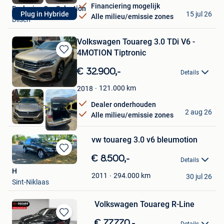
Financiering mogelijk
Exclusive Car Selection
15 jul 26
Plug in Hybride
Alle milieu/emissie zones
Dilsen
Volkswagen Touareg 3.0 TDi V6 -
4MOTION Tiptronic
Bewaren
in
€ 32.900,-
Details
Mijn
Favorieten
121.000
km
2018
Dealer onderhouden
Boz Motors
2 aug 26
Alle milieu/emissie zones
Temse
vw touareg 3.0 v6 bleumotion
Bewaren
€ 8.500,-
Details
in
H
Mijn
294.000
km
2011
30 jul 26
Sint-Niklaas
Favorieten
Volkswagen Touareg R-Line
Bewaren
€ 77.770,-