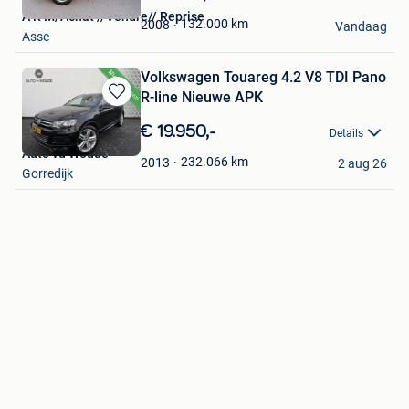
Mijn
A R M/Achat //Vendre// Reprise
Favorieten
132.000
km
2008
Vandaag
Asse
Volkswagen Touareg 4.2 V8 TDI Pano
R-line Nieuwe APK
Bewaren
in
€ 19.950,-
Details
Mijn
Auto vd Woude
Favorieten
232.066
km
2013
2 aug 26
Gorredijk