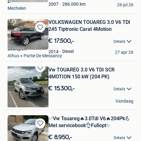
D
Favorieten
286.000
km
2007
26 jul 26
Mechelen
VOLKSWAGEN TOUAREG 3.0 V6 TDI
245 Tiptronic Carat 4Motion
Bewaren
in
€ 17.500,-
Details
Mijn
audisport
Favorieten
Diesel
2014
27 apr 26
Athus + Partie De Messancy
Vw TOUAREG 3.0 V6 TDI SCR
Bewaren
4MOTION 150 kW (204 PK)
in
Mijn
€ 15.300,-
Details
Favorieten
BORZCARS
Vandaag
Heers
✅Vw Touareg🔥3.0Tdi V6🔥204Pk💪
Met servicebook👌Fullopt✨
Bewaren
in
€ 8.950,-
Details
Mijn