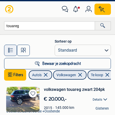
Volkswagen
Sorteer op
Alle afstanden…
Bewaar je zoekopdracht
Filters
Auto's
Volkswagen
Te koop
volkswagen touareg zwart 204pk
Bewaren
€ 20.000,-
Details
in
Lj
Mijn
145.000
km
2015
Gisteren
Oostende Zandvoorde +Oostende
Favorieten