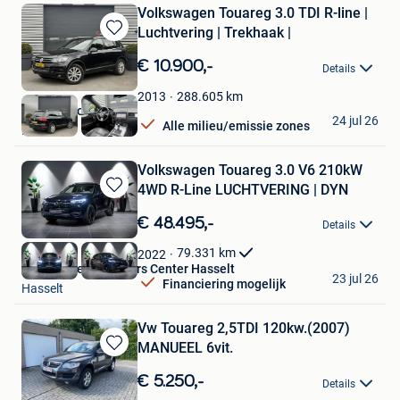
Volkswagen Touareg 3.0 TDI R-line |
Luchtvering | Trekhaak |
Bewaren
in
€ 10.900,-
Details
Mijn
Favorieten
288.605
km
2013
Autoaanbod.nu
24 jul 26
Alle milieu/emissie zones
Boekel
Volkswagen Touareg 3.0 V6 210kW
4WD R-Line LUCHTVERING | DYN
Bewaren
in
€ 48.495,-
Details
Mijn
Favorieten
79.331
km
2022
Van Mossel Used Cars Center Hasselt
23 jul 26
Financiering mogelijk
Hasselt
Vw Touareg 2,5TDI 120kw.(2007)
MANUEEL 6vit.
Bewaren
in
€ 5.250,-
Details
Mijn