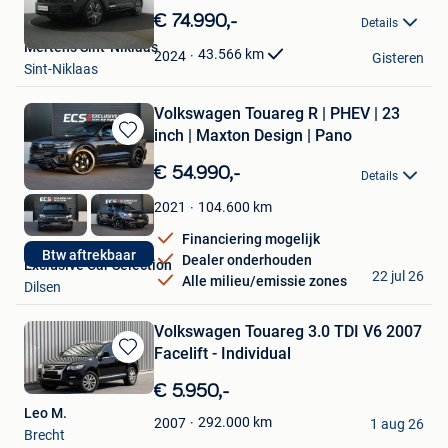
in
€ 74.990,-
Details
Mijn
Mertens Sint-Niklaas
Favorieten
43.566
km
2024
Gisteren
Sint-Niklaas
Volkswagen Touareg R | PHEV | 23
inch | Maxton Design | Pano
Bewaren
in
€ 54.990,-
Details
Mijn
Favorieten
104.600
km
2021
Financiering mogelijk
Btw aftrekbaar
Dealer onderhouden
Exclusive Car Selection
22 jul 26
Alle milieu/emissie zones
Dilsen
Volkswagen Touareg 3.0 TDI V6 2007
Facelift - Individual
Bewaren
in
€ 5.950,-
Mijn
Leo M.
Favorieten
292.000
km
2007
1 aug 26
Brecht