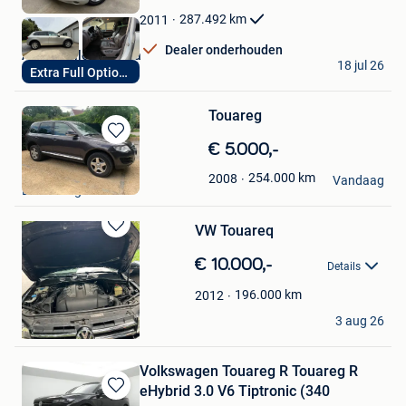
Favorieten
287.492
km
2011
Dealer onderhouden
Automobiles Scatola
18 jul 26
Extra Full Options
Couillet
Touareg
Bewaren
€ 5.000,-
in
Tristan Van Coillie
254.000
km
2008
Mijn
Vandaag
Destelbergen
Favorieten
VW Touareq
Bewaren
in
€ 10.000,-
Details
Mijn
Favorieten
196.000
km
2012
Milen
3 aug 26
Marchienne-Au-Pont
Volkswagen Touareg R Touareg R
eHybrid 3.0 V6 Tiptronic (340
Bewaren