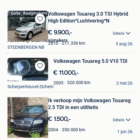
Volkswagen Touareg 3.0 TSI Hybrid
High Edition*Luchtvering*N
Bewaren
in
€ 9.900,-
Details
Mijn
Autobedrijf Gebr. Raaijmakers
Favorieten
211.336
km
2010
3 aug 26
STEENBERGEN NB
Volkswagen Touareg 5.0 V10 TDI
Bewaren
€ 11.000,-
in
Arsen
320.000
km
2005
Mijn
2 mei 26
Bewaren
Scherpenheuvel-Zichem
Favorieten
in
Mijn
Ik verkoop mijn Volkswagen Touareg
Favorieten
2.5 TDI in een utiliteits
€ 1.500,-
Details
abidbole
350.000
km
2004
1 jun 26
Waremme