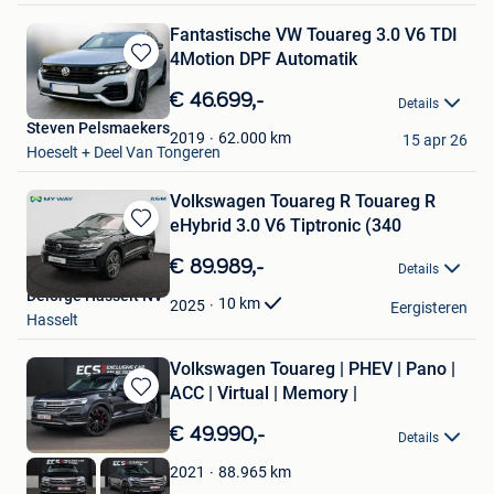
Fantastische VW Touareg 3.0 V6 TDI
4Motion DPF Automatik
Bewaren
in
€ 46.699,-
Details
Mijn
Steven Pelsmaekers
Favorieten
62.000
km
2019
15 apr 26
Hoeselt + Deel Van Tongeren
Volkswagen Touareg R Touareg R
eHybrid 3.0 V6 Tiptronic (340
Bewaren
in
€ 89.989,-
Details
Mijn
Delorge Hasselt NV
Favorieten
10
km
2025
Eergisteren
Hasselt
Volkswagen Touareg | PHEV | Pano |
ACC | Virtual | Memory |
Bewaren
in
€ 49.990,-
Details
Mijn
Favorieten
88.965
km
2021