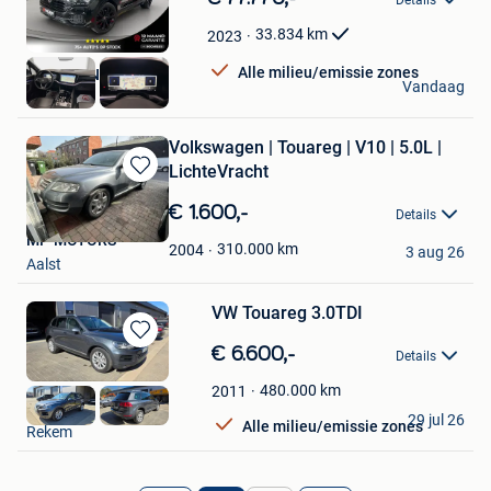
Details
in
Mijn
33.834
km
2023
Favorieten
Alle milieu/emissie zones
BOCARS NV
Vandaag
Zulte
Volkswagen | Touareg | V10 | 5.0L |
LichteVracht
Bewaren
in
€ 1.600,-
Details
Mijn
MF-MOTORS
Favorieten
310.000
km
2004
3 aug 26
Aalst
VW Touareg 3.0TDI
Bewaren
€ 6.600,-
Details
in
Mijn
480.000
km
2011
Carsgelo
Favorieten
29 jul 26
Alle milieu/emissie zones
Rekem