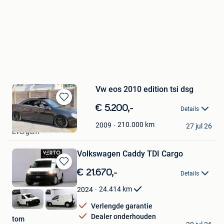
Vw eos 2010 edition tsi dsg
Bewaren
€ 5.200,-
Details
in
clint
Mijn
210.000
km
2009
27 jul 26
Evergem
Favorieten
Volkswagen Caddy TDI Cargo
Bewaren
€ 21.670,-
Details
in
Mijn
24.414
km
2024
Favorieten
Verlengde garantie
Dealer onderhouden
tom