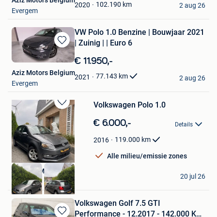
Aziz Motors Belgium
Favorieten
102.190
km
2020
2 aug 26
Evergem
VW Polo 1.0 Benzine | Bouwjaar 2021
| Zuinig | | Euro 6
Bewaren
in
€ 11.950,-
Mijn
Aziz Motors Belgium
Favorieten
77.143
km
2021
2 aug 26
Evergem
Volkswagen Polo 1.0
Bewaren
in
€ 6.000,-
Details
Mijn
Favorieten
119.000
km
2016
Alle milieu/emissie zones
MILANO MOTORS
20 jul 26
Evergem
Volkswagen Golf 7.5 GTI
Performance - 12.2017 - 142.000 KM