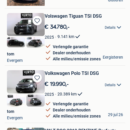
Gisteren
Evergem
Volswagen Tiguan TSI DSG
Bewaren
€ 34.780,-
Details
in
Mijn
9.141
km
2025
Favorieten
Verlengde garantie
Dealer onderhouden
tom
Eergisteren
Alle milieu/emissie zones
Evergem
Volkswagen Polo TSI DSG
Bewaren
€ 19.990,-
Details
in
Mijn
20.389
km
2025
Favorieten
Verlengde garantie
Dealer onderhouden
tom
29 jul 26
Alle milieu/emissie zones
Evergem