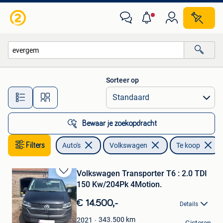
Volkswagen
Sorteer op
Alle afstanden…
Bewaar je zoekopdracht
Filters
Auto's
Volkswagen
Te koop
Volkswagen Transporter T6 : 2.0 TDI
Bewaren
150 Kw/204Pk 4Motion.
in
Mijn
€ 14.500,-
Details
Favorieten
marc
343.500
km
2021