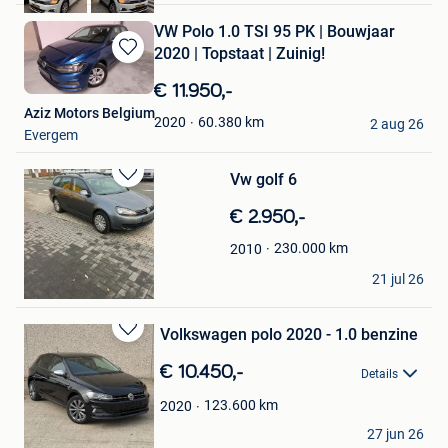
VW Polo 1.0 TSI 95 PK | Bouwjaar
2020 | Topstaat | Zuinig!
Bewaren
in
€ 11.950,-
Mijn
Aziz Motors Belgium
Favorieten
60.380
km
2020
2 aug 26
Evergem
Vw golf 6
Bewaren
in
€ 2.950,-
Mijn
Favorieten
230.000
km
2010
WILLEM
21 jul 26
Evergem
Volkswagen polo 2020 - 1.0 benzine
Bewaren
in
€ 10.450,-
Details
Mijn
Favorieten
123.600
km
2020
JMD-MOTORS
27 jun 26
Evergem