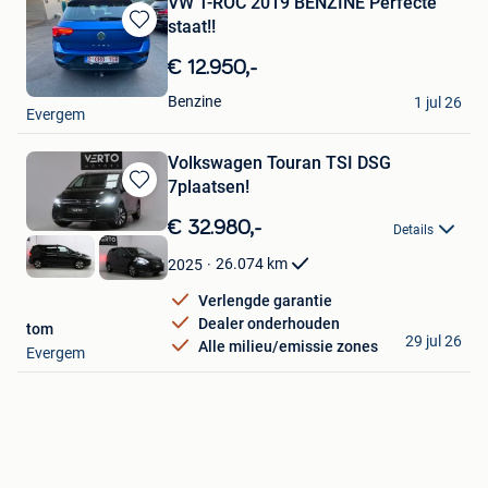
VW T-ROC 2019 BENZINE Perfecte
staat!!
Bewaren
in
€ 12.950,-
Mijn
Yusuf
Favorieten
Benzine
1 jul 26
Evergem
Volkswagen Touran TSI DSG
7plaatsen!
Bewaren
in
€ 32.980,-
Details
Mijn
Favorieten
26.074
km
2025
Verlengde garantie
Dealer onderhouden
tom
29 jul 26
Alle milieu/emissie zones
Evergem