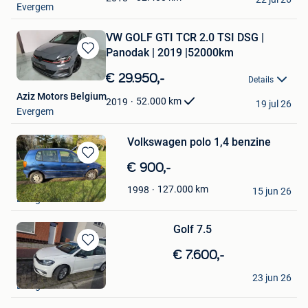
Evergem
VW GOLF GTI TCR 2.0 TSI DSG |
Panodak | 2019 |52000km
Bewaren
in
€ 29.950,-
Details
Mijn
Aziz Motors Belgium
Favorieten
52.000
km
2019
19 jul 26
Evergem
Volkswagen polo 1,4 benzine
Bewaren
€ 900,-
in
Rathum
127.000
km
1998
Mijn
15 jun 26
Evergem
Favorieten
Golf 7.5
Bewaren
€ 7.600,-
in
bekim
Mijn
23 jun 26
Evergem
Favorieten