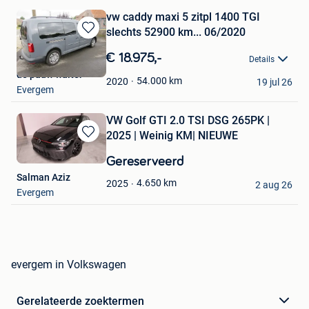
vw caddy maxi 5 zitpl 1400 TGI
slechts 52900 km... 06/2020
Bewaren
in
€ 18.975,-
Details
Mijn
de pauw walter
Favorieten
54.000
km
2020
19 jul 26
Evergem
VW Golf GTI 2.0 TSI DSG 265PK |
2025 | Weinig KM| NIEUWE
Bewaren
in
Gereserveerd
Mijn
Salman Aziz
Favorieten
4.650
km
2025
2 aug 26
Evergem
evergem in Volkswagen
Gerelateerde zoektermen