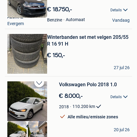
Bewaren
✅
in
€ 18.750,-
Details
Mijn
AzdinAz
Favorieten
Automaat
Benzine
Vandaag
Evergem
Bewaren
in
Mijn
Winterbanden set met velgen 205/55
Favorieten
R 16 91 H
€ 150,-
Ah Al
27 jul 26
Evergem
Volkswagen Polo 2018 1.0
Bewaren
in
€ 8.000,-
Details
Mijn
Favorieten
110.200
km
2018
Alle milieu/emissie zones
MILANO MOTORS
20 jul 26
Evergem