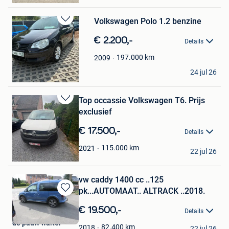
Volkswagen Polo 1.2 benzine
Bewaren
in
€ 2.200,-
Details
Mijn
Favorieten
197.000
km
2009
EM MOTOREN
24 jul 26
Evergem
Top occassie Volkswagen T6. Prijs
Bewaren
exclusief
in
Mijn
€ 17.500,-
Details
Favorieten
Sarahvdg
115.000
km
2021
22 jul 26
Evergem
vw caddy 1400 cc ..125
pk...AUTOMAAT.. ALTRACK ..2018.
Bewaren
in
€ 19.500,-
Details
Mijn
de pauw walter
Favorieten
82.400
km
2018
22 jul 26