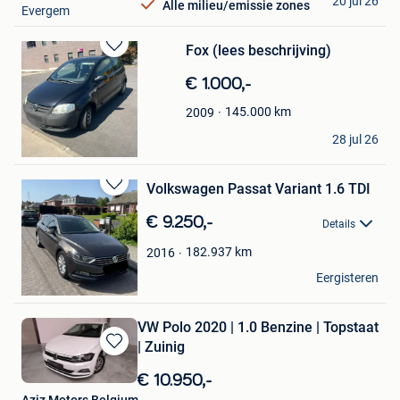
20 jul 26
Alle milieu/emissie zones
Evergem
Fox (lees beschrijving)
Bewaren
in
€ 1.000,-
Mijn
Favorieten
145.000
km
2009
WILLEM
28 jul 26
Evergem
Volkswagen Passat Variant 1.6 TDI
Bewaren
in
€ 9.250,-
Details
Mijn
Favorieten
182.937
km
2016
Anton
Eergisteren
Evergem
VW Polo 2020 | 1.0 Benzine | Topstaat
| Zuinig
Bewaren
in
€ 10.950,-
Mijn