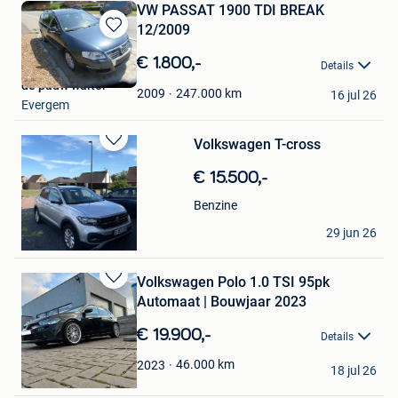
VW PASSAT 1900 TDI BREAK
12/2009
Bewaren
in
€ 1.800,-
Details
Mijn
de pauw walter
Favorieten
247.000
km
2009
16 jul 26
Evergem
Volkswagen T-cross
Bewaren
in
€ 15.500,-
Mijn
Favorieten
Benzine
Quincy Standaert
29 jun 26
Evergem
Volkswagen Polo 1.0 TSI 95pk
Bewaren
Automaat | Bouwjaar 2023
in
Mijn
€ 19.900,-
Details
Favorieten
Robin S
46.000
km
2023
18 jul 26
Evergem