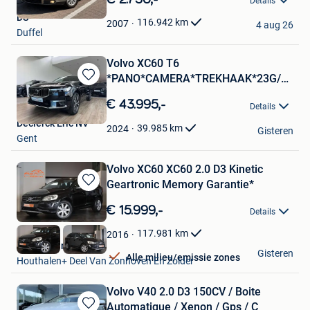
Details
Mijn
DS
Favorieten
116.942
km
2007
4 aug 26
Duffel
Volvo XC60 T6
*PANO*CAMERA*TREKHAAK*23G/KM*
Bewaren
!
in
€ 43.995,-
Details
Mijn
Declerck Eric NV
Favorieten
39.985
km
2024
Gisteren
Gent
Volvo XC60 XC60 2.0 D3 Kinetic
Geartronic Memory Garantie*
Bewaren
in
€ 15.999,-
Details
Mijn
Favorieten
117.981
km
2016
Kubika Cars
Gisteren
Alle milieu/emissie zones
Houthalen+ Deel Van Zonhoven En Zolder
Volvo V40 2.0 D3 150CV / Boite
Automatique / Xenon / Gps / C