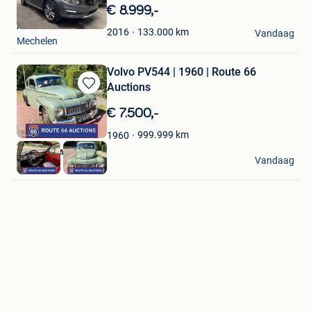
in
€ 8.999,-
Mijn
Amalia
Favorieten
133.000
km
2016
Vandaag
Mechelen
Volvo PV544 | 1960 | Route 66
Auctions
Bewaren
in
€ 7.500,-
Mijn
Favorieten
999.999
km
1960
Route 66 Auctions
Vandaag
Waalwijk