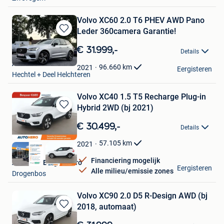
Volvo XC60 2.0 T6 PHEV AWD Pano
Leder 360camera Garantie!
Bewaren
in
€ 31.999,-
Details
Mijn
Auto's I&M
Favorieten
96.660
km
2021
Eergisteren
Hechtel + Deel Helchteren
Volvo XC40 1.5 T5 Recharge Plug-in
Hybrid 2WD (bj 2021)
Bewaren
in
€ 30.499,-
Details
Mijn
Favorieten
57.105
km
2021
Financiering mogelijk
Autohero Belgium Pro
Eergisteren
Alle milieu/emissie zones
Drogenbos
Volvo XC90 2.0 D5 R-Design AWD (bj
2018, automaat)
Bewaren
in