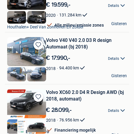
in
€ 19.599,-
Details
Mijn
Favorieten
131.284
km
2020
Kubika Cars
Gisteren
Alle milieu/emissie zones
Houthalen+ Deel Van Zonhoven En Zolder
Volvo V40 V40 2.0 D3 R design
Automaat (bj 2018)
Bewaren
in
€ 17.990,-
Details
Mijn
Favorieten
94.400
km
2018
Garage Geurts
Gisteren
Heusden
Volvo XC60 2.0 D4 R Design AWD (bj
2018, automaat)
Bewaren
in
€ 28.099,-
Details
Mijn
Favorieten
76.956
km
2018
Financiering mogelijk
Autohero Belgium Pro