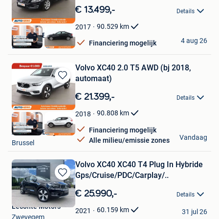
in
€ 13.499,-
Details
Mijn
Favorieten
90.529
km
2017
Autohero België
4 aug 26
Financiering mogelijk
Brussel
Volvo XC40 2.0 T5 AWD (bj 2018,
automaat)
Bewaren
in
€ 21.399,-
Details
Mijn
Favorieten
90.808
km
2018
Financiering mogelijk
Autohero België
Vandaag
Alle milieu/emissie zones
Brussel
Volvo XC40 XC40 T4 Plug In Hybride
Gps/Cruise/PDC/Carplay/..
Bewaren
in
€ 25.990,-
Details
Mijn
Leconte Motors
Favorieten
60.159
km
2021
31 jul 26
Zwevegem