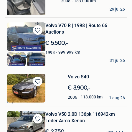
183.000
km
2008
Vera Hinderyckx
29 jul 26
Koekelare
Volvo V70 R | 1998 | Route 66
Auctions
Bewaren
in
€ 5.500,-
Mijn
Favorieten
999.999
km
1998
Route 66 Auctions
31 jul 26
Waalwijk
Volvo S40
Bewaren
€ 3.900,-
in
An Meersman
118.000
km
2006
Mijn
1 aug 26
Kapellen
Favorieten
Volvo V50 2.0D 136pk 116942km
Leder Airco Xenon
Bewaren
in
€ 2.750,-