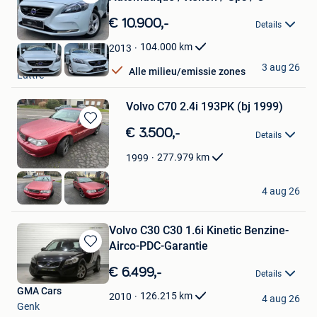
Bewaren
in
€ 10.900,-
Details
Mijn
Favorieten
104.000
km
2013
OXO Cars
3 aug 26
Alle milieu/emissie zones
Luttre
Volvo C70 2.4i 193PK (bj 1999)
Bewaren
€ 3.500,-
Details
in
Mijn
277.979
km
1999
Favorieten
M.I. Cars
4 aug 26
Kruibeke
Volvo C30 C30 1.6i Kinetic Benzine-
Airco-PDC-Garantie
Bewaren
in
€ 6.499,-
Details
Mijn
GMA Cars
Favorieten
126.215
km
2010
4 aug 26
Genk