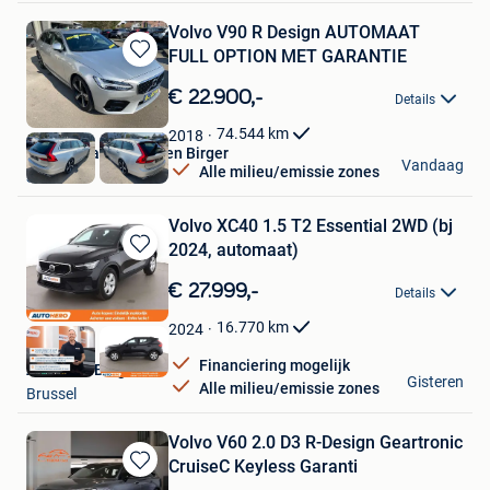
Volvo V90 R Design AUTOMAAT
FULL OPTION MET GARANTIE
Bewaren
in
€ 22.900,-
Details
Mijn
Favorieten
74.544
km
2018
Garage Vanderheyden Birger
Vandaag
Alle milieu/emissie zones
Schoten
Volvo XC40 1.5 T2 Essential 2WD (bj
2024, automaat)
Bewaren
in
€ 27.999,-
Details
Mijn
Favorieten
16.770
km
2024
Financiering mogelijk
Autohero België
Gisteren
Alle milieu/emissie zones
Brussel
Volvo V60 2.0 D3 R-Design Geartronic
CruiseC Keyless Garanti
Bewaren