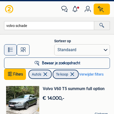
Auto's
Sorteer op
Alle afstanden…
Bewaar je zoekopdracht
Filters
Auto's
Te koop
Verwijder filters
Bewaren
Volvo V60 T5 summum full option
in
Mijn
€ 14.000,-
Favorieten
Ellen