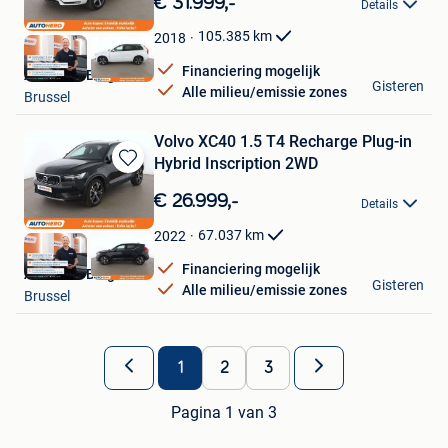
€ 31.999,-
Details
Mijn
Favorieten
105.385
km
2018
Financiering mogelijk
Autohero België
Gisteren
Alle milieu/emissie zones
Brussel
Volvo XC40 1.5 T4 Recharge Plug-in
Hybrid Inscription 2WD
Bewaren
in
€ 26.999,-
Details
Mijn
Favorieten
67.037
km
2022
Financiering mogelijk
Autohero België
Gisteren
Alle milieu/emissie zones
Brussel
1
2
3
Pagina 1 van 3