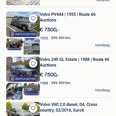
Gisteren
Geel
Volvo PV444 | 1955 | Route 66
Auctions
Bewaren
in
€ 7.500,-
Mijn
Favorieten
999.999
km
1955
Route 66 Auctions
Vandaag
Waalwijk
Volvo 240 GL Estate | 1988 | Route 66
Auctions
Bewaren
in
€ 7.500,-
Mijn
Favorieten
999.999
km
1988
Route 66 Auctions
Vandaag
Waalwijk
Volvo V60 2,0 diesel, D4, Cross
country, 02/2016, Euro6
Bewaren