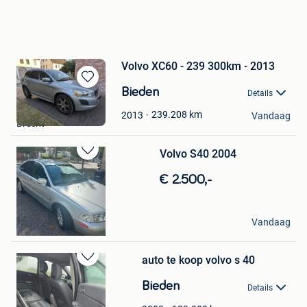
Volvo XC60 - 239 300km - 2013
Bewaren
Bieden
Details
in
Elin De Landtsheer
Mijn
239.208
km
2013
Vandaag
Brecht
Favorieten
Volvo S40 2004
Bewaren
in
€ 2.500,-
Mijn
Favorieten
Jamie Vannerum
Vandaag
Keerbergen
auto te koop volvo s 40
Bewaren
in
Bieden
Details
Mijn
Favorieten