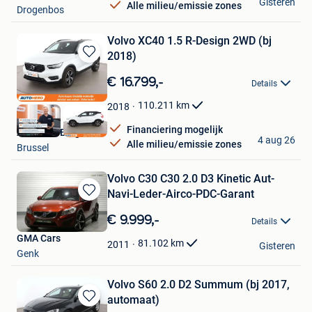
Gisteren
Alle milieu/emissie zones
Drogenbos
Volvo XC40 1.5 R-Design 2WD (bj
2018)
Bewaren
in
€ 16.799,-
Details
Mijn
Favorieten
110.211
km
2018
Financiering mogelijk
Autohero België
4 aug 26
Alle milieu/emissie zones
Brussel
Volvo C30 C30 2.0 D3 Kinetic Aut-
Navi-Leder-Airco-PDC-Garant
Bewaren
in
€ 9.999,-
Details
Mijn
GMA Cars
Favorieten
81.102
km
2011
Gisteren
Genk
Volvo S60 2.0 D2 Summum (bj 2017,
automaat)
Bewaren