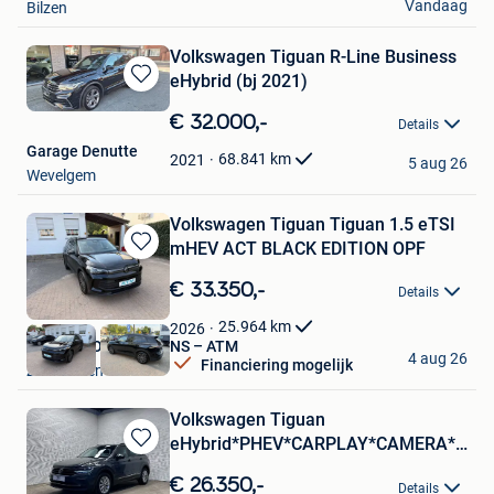
Vandaag
Bilzen
Volkswagen Tiguan R-Line Business
eHybrid (bj 2021)
Bewaren
in
€ 32.000,-
Details
Mijn
Garage Denutte
Favorieten
68.841
km
2021
5 aug 26
Wevelgem
Volkswagen Tiguan Tiguan 1.5 eTSI
mHEV ACT BLACK EDITION OPF
Bewaren
in
€ 33.350,-
Details
Mijn
Favorieten
25.964
km
2026
AUTO'S TOM MERTENS – ATM
4 aug 26
Financiering mogelijk
Zandhoven
Volkswagen Tiguan
eHybrid*PHEV*CARPLAY*CAMERA*LAG
Bewaren
BIV!*
in
€ 26.350,-
Details