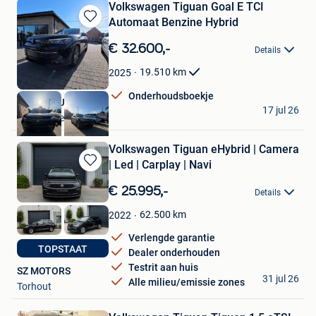
Volkswagen Tiguan Goal E TCI
Automaat Benzine Hybrid
Bewaren
in
€ 32.600,-
Details
Mijn
Favorieten
19.510
km
2025
Onderhoudsboekje
Autos De Jan
17 jul 26
Nieuwrode
Volkswagen Tiguan eHybrid | Camera
| Led | Carplay | Navi
Bewaren
in
€ 25.995,-
Details
Mijn
Favorieten
62.500
km
2022
Verlengde garantie
TOPSTAAT
Dealer onderhouden
Testrit aan huis
SZ MOTORS
31 jul 26
Alle milieu/emissie zones
Torhout