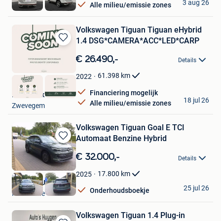
3 aug 26
Alle milieu/emissie zones
Tielt
Volkswagen Tiguan Tiguan eHybrid
1.4 DSG*CAMERA*ACC*LED*CARP
Bewaren
in
€ 26.490,-
Details
Mijn
Favorieten
61.398
km
2022
Financiering mogelijk
Deconinck BV
18 jul 26
Alle milieu/emissie zones
Zwevegem
Volkswagen Tiguan Goal E TCI
Automaat Benzine Hybrid
Bewaren
in
€ 32.000,-
Details
Mijn
Favorieten
17.800
km
2025
Autos De Jan
25 jul 26
Onderhoudsboekje
Nieuwrode
Volkswagen Tiguan 1.4 Plug-in