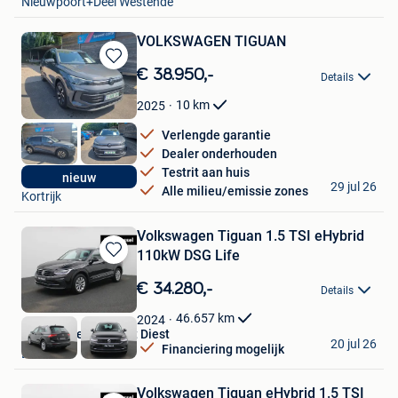
Nieuwpoort+Deel Westende
VOLKSWAGEN TIGUAN
Bewaren
€ 38.950,-
Details
in
Mijn
10
km
2025
Favorieten
Verlengde garantie
Dealer onderhouden
Testrit aan huis
chris
nieuw
29 jul 26
Alle milieu/emissie zones
Kortrijk
Volkswagen Tiguan 1.5 TSI eHybrid
110kW DSG Life
Bewaren
in
€ 34.280,-
Details
Mijn
Favorieten
46.657
km
2024
Van Mossel Peugeot Diest
20 jul 26
Financiering mogelijk
Diest
Volkswagen Tiguan eHybrid 1.5 TSI