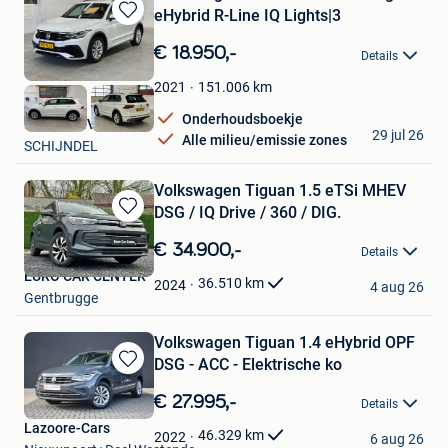
eHybrid R-Line IQ Lights|3
Bewaren
in
€ 18.950,-
Details
Mijn
Favorieten
151.006
km
2021
Onderhoudsboekje
Mettler B.V.
29 jul 26
Alle milieu/emissie zones
SCHIJNDEL
Volkswagen Tiguan 1.5 eTSi MHEV
DSG / IQ Drive / 360 / DIG.
Bewaren
in
€ 34.900,-
Details
Mijn
EURO CAR CENTER
Favorieten
36.510
km
2024
4 aug 26
Gentbrugge
Volkswagen Tiguan 1.4 eHybrid OPF
DSG - ACC - Elektrische ko
Bewaren
in
€ 27.995,-
Details
Mijn
Lazoore-Cars
Favorieten
46.329
km
2022
6 aug 26