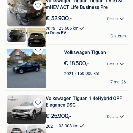
Volkswagen Tiguan Tiguan 1.5 eTSI
mHEV ACT Life Business Pre
Bewaren
in
€ 32.900,-
Details
Mijn
Favorieten
25.606
km
2025
Garage Pattyn - Arickx Dries BV
Gisteren
Izegem
Volkswagen Tiguan
Bewaren
in
€ 18.500,-
Details
Mijn
Favorieten
150.000
km
2021
Chris
7 mei 26
Vorst
Volkswagen Tiguan 1.4eHybrid OPF
Elegance DSG
Bewaren
in
€ 25.900,-
Details
Mijn
Favorieten
93.303
km
2021
AUTOKRUISPUNT