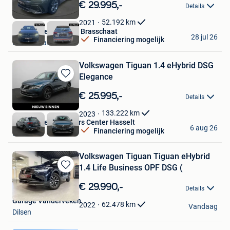
in
€ 29.995,-
Details
Mijn
Favorieten
52.192
km
2021
Van Mossel Hyundai Brasschaat
28 jul 26
Financiering mogelijk
Brasschaat
Volkswagen Tiguan 1.4 eHybrid DSG
Elegance
Bewaren
in
€ 25.995,-
Details
Mijn
Favorieten
133.222
km
2023
Van Mossel Used Cars Center Hasselt
6 aug 26
Financiering mogelijk
Hasselt
Volkswagen Tiguan Tiguan eHybrid
1.4 Life Business OPF DSG (
Bewaren
in
€ 29.990,-
Details
Mijn
Garage Vanderveken
Favorieten
62.478
km
2022
Vandaag
Dilsen