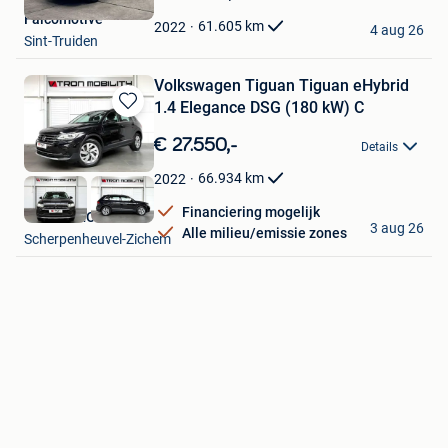
Mijn
Falcomotive
Favorieten
61.605
km
2022
4 aug 26
Sint-Truiden
Volkswagen Tiguan Tiguan eHybrid
1.4 Elegance DSG (180 kW) C
Bewaren
in
€ 27.550,-
Details
Mijn
Favorieten
66.934
km
2022
Financiering mogelijk
VTRON MOBILITY
3 aug 26
Alle milieu/emissie zones
Scherpenheuvel-Zichem