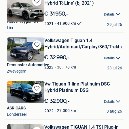
Hybrid 'R-Line' (bj 2021)
Bewaren
in
€ 31.950,-
Details
Mijn
Auto's Huygen BV
Favorieten
41.900
km
2021
29 jul 26
Lier
Volkswagen Tiguan 1.4
Hybrid/Automaat/Carplay/360/Trekhaak
Bewaren
in
€ 32.990,-
Details
Mijn
Demunster Automotive
Favorieten
30.178
km
2023
23 jul 26
Zwevegem
Vw Tiguan R-line Platinuim DSG
Hybrid Platinuim DSG
Bewaren
in
€ 32.900,-
Details
Mijn
ASR.CARS
Favorieten
27.000
km
2022
3 aug 26
Londerzeel
Volkswagen TIGUAN 1.4 TSI Plug-in