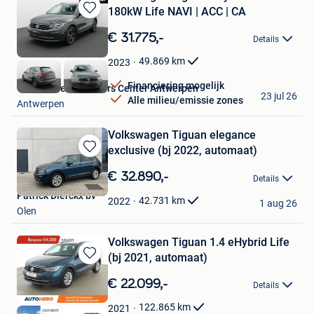
180kW Life NAVI | ACC | CA
Bewaren
in
€ 31.775,-
Details
Mijn
Favorieten
49.869
km
2023
Financiering mogelijk
Van Mossel Used Cars Center Antwerpen
23 jul 26
Alle milieu/emissie zones
Antwerpen
Volkswagen Tiguan elegance
exclusive (bj 2022, automaat)
Bewaren
in
€ 32.890,-
Details
Mijn
Patrick Dierckx bv
Favorieten
42.731
km
2022
1 aug 26
Olen
Volkswagen Tiguan 1.4 eHybrid Life
(bj 2021, automaat)
Bewaren
in
€ 22.099,-
Details
Mijn
Favorieten
122.865
km
2021