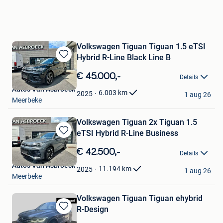
Volkswagen Tiguan Tiguan 1.5 eTSI
Hybrid R-Line Black Line B
Bewaren
in
€ 45.000,-
Details
Mijn
Auto's Van Asbroeck
Favorieten
6.003
km
2025
1 aug 26
Meerbeke
Volkswagen Tiguan 2x Tiguan 1.5
eTSI Hybrid R-Line Business
Bewaren
in
€ 42.500,-
Details
Mijn
Auto's Van Asbroeck
Favorieten
11.194
km
2025
1 aug 26
Meerbeke
Volkswagen Tiguan Tiguan ehybrid
R-Design
Bewaren