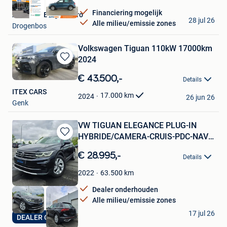
Financiering mogelijk
Autohero Belgium Pro
28 jul 26
Alle milieu/emissie zones
Drogenbos
Volkswagen Tiguan 110kW 17000km
2024
Bewaren
in
€ 43.500,-
Details
Mijn
ITEX CARS
Favorieten
17.000
km
2024
26 jun 26
Genk
VW TIGUAN ELEGANCE PLUG-IN
HYBRIDE/CAMERA-CRUIS-PDC-NAVI-
Bewaren
LED
in
€ 28.995,-
Details
Mijn
Favorieten
63.500
km
2022
Dealer onderhouden
Alle milieu/emissie zones
Dr Cars
17 jul 26
DEALER ONDERHOUDEN
Ieper