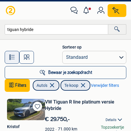
Auto's
Sorteer op
Alle afstanden…
Bewaar je zoekopdracht
Filters
Auto's
Te koop
Verwijder filters
VW Tiguan R line platinum versie
Hybride
Bewaren
in
€ 29.750,-
Details
Mijn
Kristof
Topzoekertje
Favorieten
71.000
km
2022