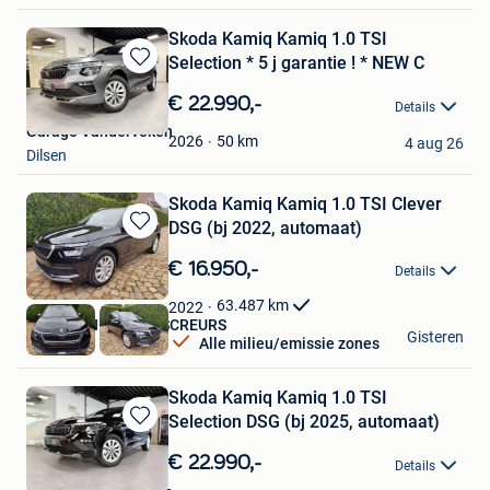
Skoda Kamiq Kamiq 1.0 TSI
Selection * 5 j garantie ! * NEW C
Bewaren
in
€ 22.990,-
Details
Mijn
Garage Vanderveken
Favorieten
50
km
2026
4 aug 26
Dilsen
Skoda Kamiq Kamiq 1.0 TSI Clever
DSG (bj 2022, automaat)
Bewaren
in
€ 16.950,-
Details
Mijn
Favorieten
63.487
km
2022
AUTOHANDEL JOS SCREURS
Gisteren
Alle milieu/emissie zones
Wellen
Skoda Kamiq Kamiq 1.0 TSI
Selection DSG (bj 2025, automaat)
Bewaren
in
€ 22.990,-
Details
Mijn