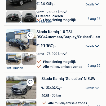
in
€ 14.745,-
Details
Mijn
Favorieten
78.987
km
2022
Van Mossel Used Cars Center Lokeren
5 aug 26
Financiering mogelijk
Lokeren+Deel Overmere En Zele
Skoda Kamiq 1.0 TSI
DSG/Automaat/Carplay/Cruise/Bluetoot
Bewaren
in
€ 19.950,-
Details
Mijn
Favorieten
73.290
km
2023
Financiering mogelijk
CL Cars
6 aug 26
Alle milieu/emissie zones
Sint-Truiden
Skoda Kamiq "Selection" NIEUW
Bewaren
€ 25.300,-
Details
in
Mijn
30
km
2025
Favorieten
Alle milieu/emissie zones
Cars and Classics