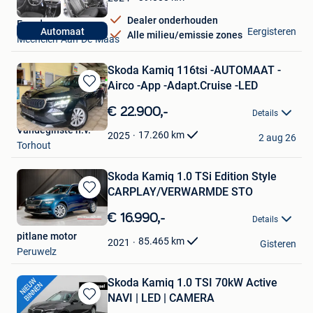
Dealer onderhouden
Eurodecars
Eergisteren
Automaat
Alle milieu/emissie zones
Mechelen-Aan-De-Maas
Skoda Kamiq 116tsi -AUTOMAAT -
Airco -App -Adapt.Cruise -LED
Bewaren
in
€ 22.900,-
Details
Mijn
Vandeginste n.v.
Favorieten
17.260
km
2025
2 aug 26
Torhout
Skoda Kamiq 1.0 TSi Edition Style
CARPLAY/VERWARMDE STO
Bewaren
in
€ 16.990,-
Details
Mijn
pitlane motor
Favorieten
85.465
km
2021
Gisteren
Peruwelz
Skoda Kamiq 1.0 TSI 70kW Active
NAVI | LED | CAMERA
Bewaren