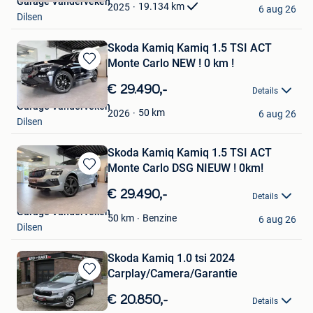
Garage Vanderveken
Favorieten
19.134
km
2025
6 aug 26
Dilsen
Skoda Kamiq Kamiq 1.5 TSI ACT
Monte Carlo NEW ! 0 km !
Bewaren
in
€ 29.490,-
Details
Mijn
Garage Vanderveken
Favorieten
50
km
2026
6 aug 26
Dilsen
Skoda Kamiq Kamiq 1.5 TSI ACT
Monte Carlo DSG NIEUW ! 0km!
Bewaren
in
€ 29.490,-
Details
Mijn
Garage Vanderveken
Favorieten
Benzine
50
km
6 aug 26
Dilsen
Skoda Kamiq 1.0 tsi 2024
Carplay/Camera/Garantie
Bewaren
in
€ 20.850,-
Details
Mijn