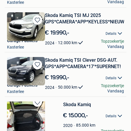
Vandaag
Kasterlee
Skoda Kamiq TSI MJ 2025
GPS*CAMERA*APP*KEYLESS*NIEUWST
Bewaren
in
€ 19.990,-
Details
Mijn
Garage Pauwels
Topzoekertje
Favorieten
12.000
km
2024
Vandaag
Kasterlee
Skoda Kamiq TSI Clever DSG-AUT.
GPS*APP*CAMERA*17'*SUPERNET!
Bewaren
in
€ 19.990,-
Details
Mijn
Garage Pauwels
Topzoekertje
Favorieten
50.000
km
2024
Vandaag
Kasterlee
Skoda Kamiq
Bewaren
in
€ 15.000,-
Details
Mijn
Favorieten
85.000
km
2020
Dom90
Topzoekertje