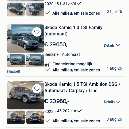
Favorieten
81.015
km
2020
Garage Geurts
31 jul 26
Alle milieu/emissie zones
Heusden
Skoda Kamiq 1.0 TSI Family
(automaat)
Bewaren
in
€ 29.650,-
Details
Mijn
Favorieten
Automaat
Benzine
Financiering mogelijk
Skoda Garage Peusens
4 aug 26
Alle milieu/emissie zones
Hasselt
Skoda Kamiq 1.5 TSI Ambition DSG /
Automaat / Carplay / Line
Bewaren
in
€ 20.980,-
Details
Mijn
Favorieten
45.202
km
2023
B&Y Autocenter
3 aug 26
Alle milieu/emissie zones
Kermt