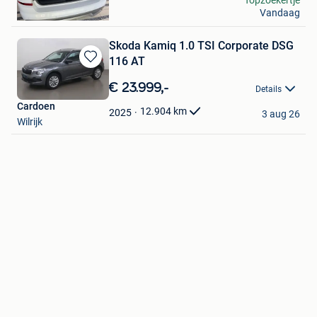
Vandaag
Waimes
Skoda Kamiq 1.0 TSI Corporate DSG
116 AT
Bewaren
in
€ 23.999,-
Details
Mijn
Cardoen
Favorieten
12.904
km
2025
3 aug 26
Wilrijk