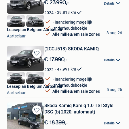
Bewaren
€ 23.990,-
Details
in
Mijn
39.818
km
2024
Favorieten
Financiering mogelijk
Onderhoudsboekje
Leaseplan Belgium Aartselaar
3 aug 26
Alle milieu/emissie zones
Aartselaar
(2CCU518) SKODA KAMIQ
Bewaren
€ 17.990,-
Details
in
Mijn
47.991
km
2022
Favorieten
Financiering mogelijk
Onderhoudsboekje
Leaseplan Belgium Aartselaar
5 aug 26
Alle milieu/emissie zones
Aartselaar
Skoda Kamiq Kamiq 1.0 TSI Style
DSG (bj 2020, automaat)
Bewaren
in
€ 18.399,-
Details
Mijn