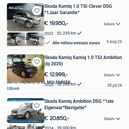
Skoda Kamiq 1.0 TSI Clever DSG
*1Jaar Garantie*
Bewaren
in
€ 19.950,-
Details
Mijn
Favorieten
52.235
km
2022
Selected Cars BV
6 aug 26
Alle milieu/emissie zones
Steenokkerzeel
Skoda Kamiq Kamiq 1.0 TGI Ambition
(bj 2020)
Bewaren
in
€ 12.999,-
Details
Mijn
AUTO HALAOUI SPRL MOLENBEEK
Favorieten
56.288
km
2020
28 jul 26
Dilbeek
Skoda Kamiq Ambition DSG *1ste
Eigenaar*Navigatie*
Bewaren
in
€ 20.850,-
Details
Mijn
Favorieten
39.000
km
2024