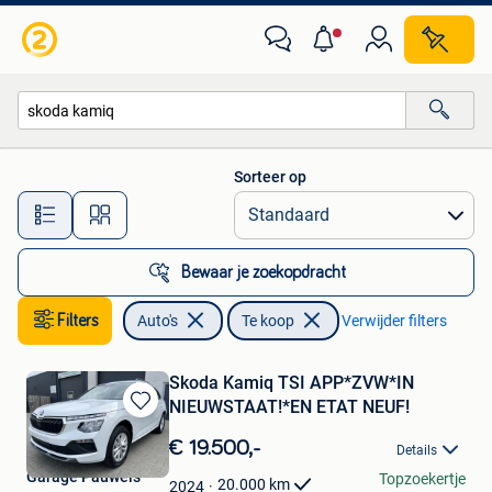
Auto's
Sorteer op
Alle afstanden…
Bewaar je zoekopdracht
Filters
Auto's
Te koop
Verwijder filters
Skoda Kamiq TSI APP*ZVW*IN
NIEUWSTAAT!*EN ETAT NEUF!
Bewaren
in
€ 19.500,-
Details
Mijn
Garage Pauwels
Topzoekertje
Favorieten
20.000
km
2024