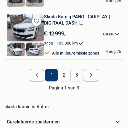
6 aug 26
Butgenbach
Skoda Kamiq PANO | CARPLAY |
DIGITAAL DASH |
Bewaren
ZETELVERWARMING
in
€ 12.999,-
Details
Mijn
Favorieten
105.000
km
2020
Deal & Drive Motors
4 aug 26
Alle milieu/emissie zones
Zaventem
1
2
3
Pagina 1 van 3
skoda kamiq in Auto's
Gerelateerde zoektermen