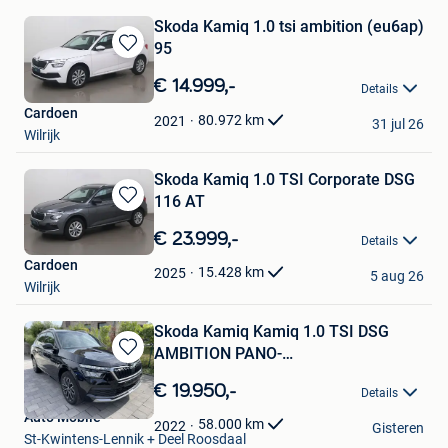
Skoda Kamiq 1.0 tsi ambition (eu6ap)
95
Bewaren
in
€ 14.999,-
Details
Mijn
Cardoen
Favorieten
80.972
km
2021
31 jul 26
Wilrijk
Skoda Kamiq 1.0 TSI Corporate DSG
116 AT
Bewaren
in
€ 23.999,-
Details
Mijn
Cardoen
Favorieten
15.428
km
2025
5 aug 26
Wilrijk
Skoda Kamiq Kamiq 1.0 TSI DSG
AMBITION PANO-
Bewaren
DAK/GPS/58000KM/
in
€ 19.950,-
Details
Mijn
Auto Mobile
Favorieten
58.000
km
2022
Gisteren
St-Kwintens-Lennik + Deel Roosdaal