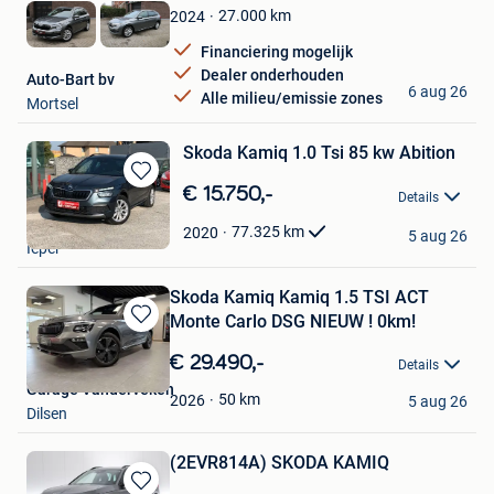
Favorieten
27.000
km
2024
Financiering mogelijk
Dealer onderhouden
Auto-Bart bv
6 aug 26
Alle milieu/emissie zones
Mortsel
Skoda Kamiq 1.0 Tsi 85 kw Abition
Bewaren
€ 15.750,-
Details
in
forrest
Mijn
77.325
km
2020
5 aug 26
Ieper
Favorieten
Skoda Kamiq Kamiq 1.5 TSI ACT
Monte Carlo DSG NIEUW ! 0km!
Bewaren
in
€ 29.490,-
Details
Mijn
Garage Vanderveken
Favorieten
50
km
2026
5 aug 26
Dilsen
(2EVR814A) SKODA KAMIQ