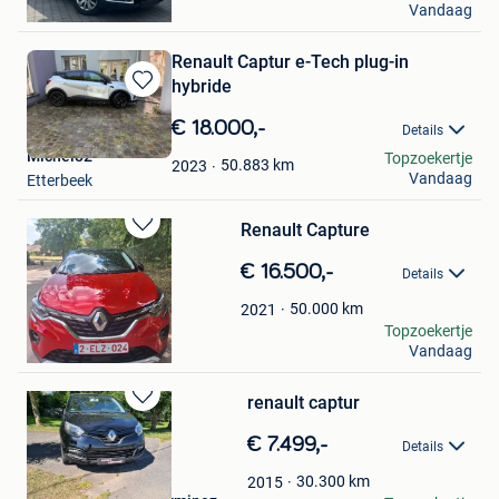
Vandaag
Lier
Renault Captur e-Tech plug-in
hybride
Bewaren
in
€ 18.000,-
Details
Mijn
Michel82
Topzoekertje
Favorieten
50.883
km
2023
Vandaag
Etterbeek
Renault Capture
Bewaren
in
€ 16.500,-
Details
Mijn
Favorieten
50.000
km
2021
Michel Janssen
Topzoekertje
Vandaag
Zutendaal
renault captur
Bewaren
in
€ 7.499,-
Details
Mijn
Favorieten
30.300
km
2015