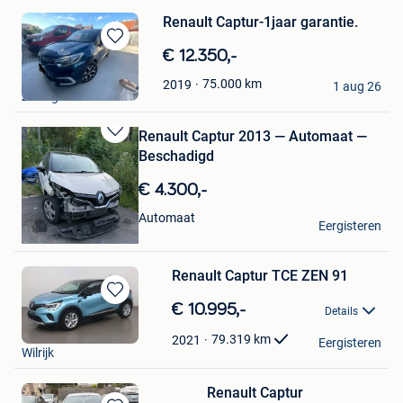
Renault Captur-1jaar garantie.
Bewaren
€ 12.350,-
in
J&SMotors
75.000
km
2019
Mijn
1 aug 26
Zedelgem
Favorieten
Renault Captur 2013 — Automaat —
Bewaren
Beschadigd
in
Mijn
€ 4.300,-
Favorieten
Nettoyage Extérieur
Automaat
Eergisteren
Herstal
Renault Captur TCE ZEN 91
Bewaren
€ 10.995,-
Details
in
Cardoen
Mijn
79.319
km
2021
Eergisteren
Wilrijk
Favorieten
Renault Captur