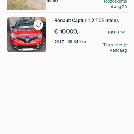
auto's en motoren lerminez
Topzoekertje
4 aug 26
Ieper
Renault Captur 1.2 TCE Intens
Bewaren
€ 10.000,-
Details
in
Mijn
38.340
km
2017
A D
Topzoekertje
Favorieten
Vandaag
Vilvoorde