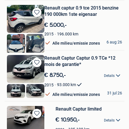
Renault captur 0.9 tce 2015 benzine
190 000km 1ste eigenaar
Bewaren
in
€ 5.000,-
Mijn
Favorieten
196.000
km
2015
Ben
6 aug 26
Alle milieu/emissie zones
Keerbergen
Renault Captur Captur 0.9 TCe *12
mois de garantie*
Bewaren
in
€ 8.750,-
Details
Mijn
Favorieten
93.000
km
2015
E&L Cars
31 jul 26
Alle milieu/emissie zones
Herstal
Renault Captur limited
Bewaren
€ 10.950,-
Details
in