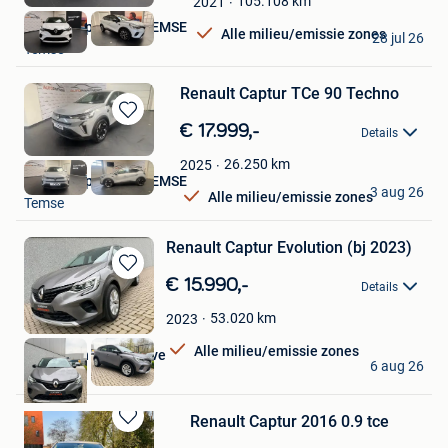
Mijn
105.108
km
2021
Favorieten
New Autopartners TEMSE
Alle milieu/emissie zones
28 jul 26
Temse
Renault Captur TCe 90 Techno
Bewaren
€ 17.999,-
Details
in
Mijn
26.250
km
2025
New Autopartners TEMSE
Favorieten
3 aug 26
Alle milieu/emissie zones
Temse
Renault Captur Evolution (bj 2023)
Bewaren
€ 15.990,-
Details
in
Mijn
53.020
km
2023
Favorieten
Alle milieu/emissie zones
Schrooten Automotive
6 aug 26
Bree
Renault Captur 2016 0.9 tce
Bewaren