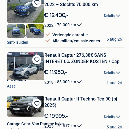
2022 – Slechts 70.000 km
Bewaren
in
€ 12.400,-
Details
Mijn
Favorieten
70.000
km
2022
Verlengde garantie
ABD Autogroup
5 aug 26
Alle milieu/emissie zones
Sint-Truiden
Renault Captur 276,38€ SANS
INTERET 0% ZONDER KOSTEN / Cap
Bewaren
in
€ 11.950,-
Details
Mijn
Bhen Auto
Favorieten
85.000
km
2019
1 aug 26
Asse
Renault Captur II Techno Tce 90 (bj
2025)
Bewaren
in
€ 19.995,-
Details
Mijn
Garage Gebr. Van Damme bvba
Favorieten
20.617
km
2025
5 aug 26