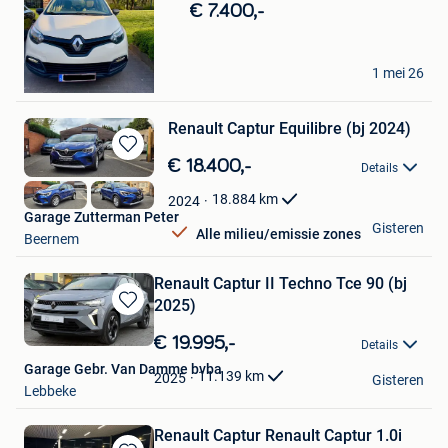
in
€ 7.400,-
Mijn
Favorieten
Marius Pruna
1 mei 26
Roeselare
Renault Captur Equilibre (bj 2024)
Bewaren
€ 18.400,-
Details
in
Mijn
18.884
km
2024
Favorieten
Garage Zutterman Peter
Gisteren
Alle milieu/emissie zones
Beernem
Renault Captur II Techno Tce 90 (bj
2025)
Bewaren
in
€ 19.995,-
Details
Mijn
Garage Gebr. Van Damme bvba
Favorieten
11.139
km
2025
Gisteren
Lebbeke
Renault Captur Renault Captur 1.0i