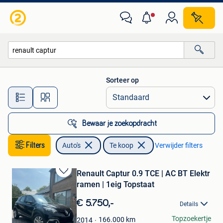
Auto's
Sorteer op
Alle afstanden…
Bewaar je zoekopdracht
Filters
Auto's
Te koop
Verwijder filters
Renault Captur 0.9 TCE | AC BT Elektr
Bewaren
ramen | 1eig Topstaat
in
Mijn
€ 5.750,-
Details
Favorieten
Dries
Topzoekertje
166.000
km
2014