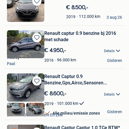
Bewaren
€ 8.500,-
in
Kv cars
112.000
km
2019
Mijn
3 aug 26
Tubize
Favorieten
Renault captur 0.9 benzine bj 2016
met schade
Bewaren
in
€ 4.950,-
Details
Mijn
wesley
Favorieten
96.000
km
2016
Gisteren
Paal
Renault Captur 0.9
Benzine,Gps,Airco,Sensoren...
Bewaren
in
€ 8.600,-
Details
Mijn
Favorieten
101.000
km
2019
m.s
Gisteren
Alle milieu/emissie zones
Lokeren+Deel Overmere En Zele
Renault Captur Captur 1.0 TCe BTW*