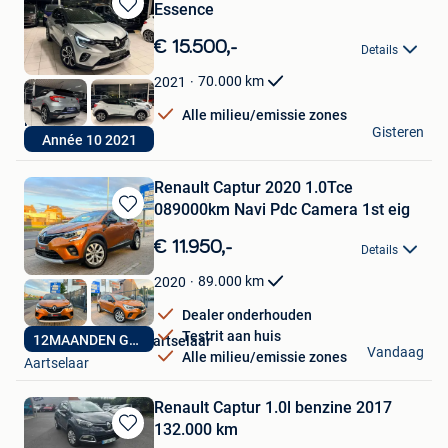
Essence
Bewaren
in
€ 15.500,-
Details
Mijn
Favorieten
70.000
km
2021
Alle milieu/emissie zones
Hak Auto
Gisteren
Année 10 2021
Lendelede
Renault Captur 2020 1.0Tce
089000km Navi Pdc Camera 1st eig
Bewaren
in
€ 11.950,-
Details
Mijn
Favorieten
89.000
km
2020
Dealer onderhouden
Testrit aan huis
12MAANDEN GARANTIE
Quality Car Center Aartselaar
Vandaag
Alle milieu/emissie zones
Aartselaar
Renault Captur 1.0l benzine 2017
132.000 km
Bewaren