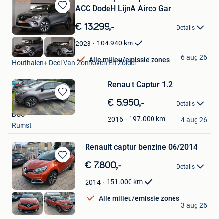
ACC DodeH LijnA Airco Gar
Bewaren
in
€ 13.299,-
Details
Mijn
Favorieten
104.940
km
2023
Kubika Cars
6 aug 26
Alle milieu/emissie zones
Houthalen+ Deel Van Zonhoven En Zolder
Renault Captur 1.2
Bewaren
€ 5.950,-
Details
in
BCC
Mijn
197.000
km
2016
4 aug 26
Rumst
Favorieten
Renault captur benzine 06/2014
Bewaren
€ 7.800,-
Details
in
Mijn
151.000
km
2014
Favorieten
Alle milieu/emissie zones
RADOCARS BVBA
3 aug 26
Mere