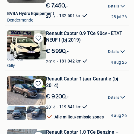
in
€ 7.450,-
Details
Mijn
BVBA Hydro Equipement
Favorieten
132.501
km
2017
28 jul 26
Dendermonde
Renault Captur 0.9 TCe 90cv - ETAT
NEUF ! (bj 2019)
Bewaren
in
€ 6.990,-
Details
Mijn
Sadi-Car
Favorieten
181.042
km
2019
4 aug 26
Gilly
Renault Captur 1 jaar Garantie (bj
2014)
Bewaren
in
€ 9.200,-
Details
Mijn
Favorieten
119.841
km
2014
Garage Hallaert
4 aug 26
Alle milieu/emissie zones
Beernem
Renault Captur 1.0 TCe Benzine –