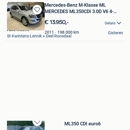
Mercedes-Benz M-Klasse ML
MERCEDES ML350CDI 3.0D V6 4-
Bewaren
MATIC
in
€ 13.950,-
Details
Mijn
Auto Mobile
Favorieten
198.000
km
2011
Gisteren
St-Kwintens-Lennik + Deel Roosdaal
ML350 CDI euro6
Bewaren