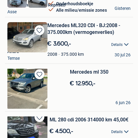
Onderhoudsboekje
AUTO/Achat Vendre Reprise//
Gisteren
Alle milieu/emissie zones
Asse
Mercedes ML320 CDI - BJ:2008 -
375.000km (vermogenverlies)
Bewaren
in
€ 3.600,-
Details
Mijn
Andre
Favorieten
375.000
km
2008
30 jul 26
Temse
Mercedes ml 350
Bewaren
€ 12.950,-
in
Mijn
Favorieten
ZL
6 jun 26
Wilrijk
ML 280 cdi 2006 314000 km 45,00€
Bewaren
in
€ 4.500,-
Details
Mijn