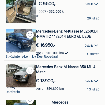
in
€ 9.500,-
Details
Mijn
Favorieten
332.000
km
2007
Michel De Kempeneer
29 jul 26
Hastiere-Lavaux
Mercedes-Benz M-Klasse ML250CDI
4-MATIC 11/2014 EURO 6b LEDE
Bewaren
in
€ 16.950,-
Details
Mijn
Auto Mobile
Favorieten
201.000
km
2014
Gisteren
St-Kwintens-Lennik + Deel Roosdaal
Mercedes-Benz M-klasse 350 ML 4
Matic
Bewaren
in
€ 13.900,-
Details
Mijn
johnny
Favorieten
359.890
km
2012
13 jul 26
Dordrecht
Mercedes
Bewaren