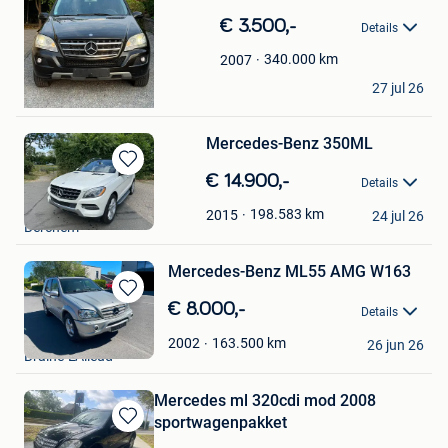
in
€ 3.500,-
Details
Mijn
Favorieten
340.000
km
2007
jordy Cobbaert
27 jul 26
Dendermonde
Mercedes-Benz 350ML
Bewaren
€ 14.900,-
Details
in
johnny
Mijn
198.583
km
2015
24 jul 26
Berchem
Favorieten
Mercedes-Benz ML55 AMG W163
Bewaren
€ 8.000,-
Details
in
emilie
Mijn
163.500
km
2002
26 jun 26
Braine-L'Alleud
Favorieten
Mercedes ml 320cdi mod 2008
sportwagenpakket
Bewaren