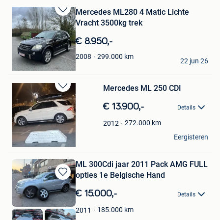
Mercedes ML280 4 Matic Lichte
Bewaren
Vracht 3500kg trek
in
Mijn
€ 8.950,-
Favorieten
Fré
299.000
km
2008
22 jun 26
Temse
Mercedes ML 250 CDI
Bewaren
in
€ 13.900,-
Details
Mijn
Favorieten
272.000
km
2012
ben
Eergisteren
Sint-Stevens-Woluwe
ML 300Cdi jaar 2011 Pack AMG FULL
opties 1e Belgische Hand
Bewaren
in
€ 15.000,-
Details
Mijn
Favorieten
185.000
km
2011