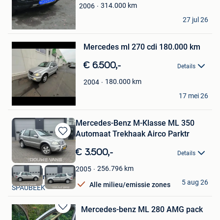
Favorieten
314.000
km
2006
Mouss59650
27 jul 26
Mouscron
Bewaren
in
Mijn
Mercedes ml 270 cdi 180.000 km
Favorieten
€ 6.500,-
Details
180.000
km
2004
jonathan
17 mei 26
Sint-Pieters-Leeuw
Mercedes-Benz M-Klasse ML 350
Automaat Trekhaak Airco Parktr
Bewaren
in
€ 3.500,-
Details
Mijn
Favorieten
256.796
km
2005
Douwe Vans B.V.
5 aug 26
Alle milieu/emissie zones
SPAUBEEK
Mercedes-benz ML 280 AMG pack
Bewaren