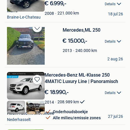
in
€ 6.999,-
Details
Mijn
mario
Favorieten
221.000
km
2008
18 jul 26
Braine-Le-Chateau
Mercedes,ML 250
Bewaren
in
€ 15.000,-
Details
Mijn
Favorieten
240.000
km
2013
Van Damme Luc
2 aug 26
Meerbeke
Mercedes-Benz ML-Klasse 250
4MATIC Luxury Line | Panoramisch
Bewaren
in
€ 18.990,-
Details
Mijn
Favorieten
208.989
km
2014
Onderhoudsboekje
Hedin Automotive Ninove
27 jul 26
Alle milieu/emissie zones
Nederhasselt