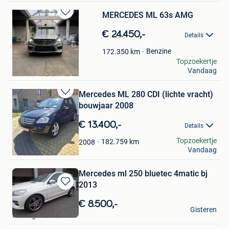
MERCEDES ML 63s AMG
Bewaren
in
€ 24.450,-
Details
Mijn
Favorieten
Benzine
172.350
km
Tissam
Topzoekertje
Vandaag
Schaerbeek
Mercedes ML 280 CDI (lichte vracht)
Bewaren
bouwjaar 2008
in
Mijn
€ 13.400,-
Details
Favorieten
Stefan
Topzoekertje
182.759
km
2008
Vandaag
Oostham
Mercedes ml 250 bluetec 4matic bj
2013
Bewaren
in
€ 8.500,-
0475445997
Mijn
Gisteren
Maldegem
Favorieten