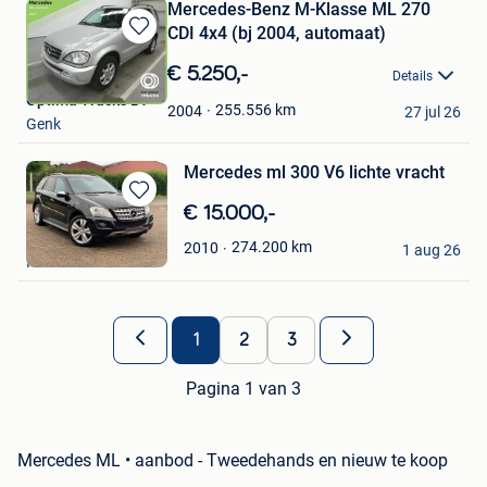
Mercedes-Benz M-Klasse ML 270
CDI 4x4 (bj 2004, automaat)
Bewaren
in
€ 5.250,-
Details
Mijn
Optima Trucks Bv
Favorieten
255.556
km
2004
27 jul 26
Genk
Mercedes ml 300 V6 lichte vracht
Bewaren
€ 15.000,-
in
amelie
274.200
km
2010
Mijn
1 aug 26
Harelbeke
Favorieten
1
2
3
Pagina 1 van 3
Mercedes ML • aanbod - Tweedehands en nieuw te koop