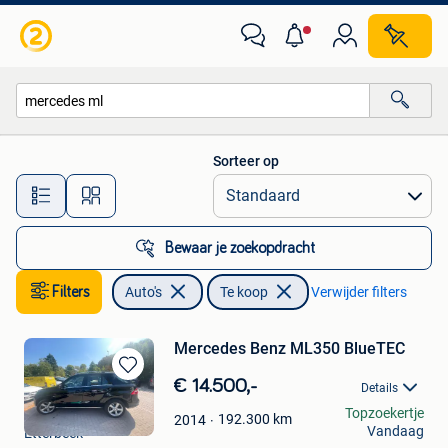
Auto's
Sorteer op
Alle afstanden…
Bewaar je zoekopdracht
Filters
Auto's
Te koop
Verwijder filters
Mercedes Benz ML350 BlueTEC
Bewaren
€ 14.500,-
Details
in
mate
Topzoekertje
Mijn
192.300
km
2014
Vandaag
Etterbeek
Favorieten