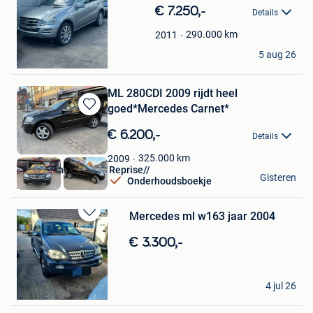
in
€ 7.250,-
Details
Mijn
Favorieten
290.000
km
2011
mercedes
5 aug 26
Genk
ML 280CDI 2009 rijdt heel
goed*Mercedes Carnet*
Bewaren
in
€ 6.200,-
Details
Mijn
Favorieten
325.000
km
2009
AUTO/Achat Vendre Reprise//
Gisteren
Onderhoudsboekje
Asse
Mercedes ml w163 jaar 2004
Bewaren
in
€ 3.300,-
Mijn
Favorieten
Henri dk
4 jul 26
De Panne