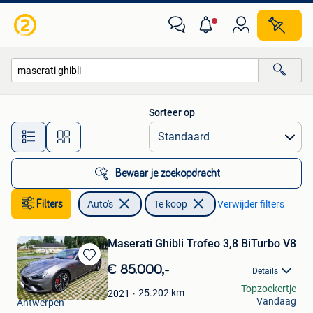
Auto's
Sorteer op
Alle afstanden…
Bewaar je zoekopdracht
Filters
Auto's
Te koop
Verwijder filters
Maserati Ghibli Trofeo 3,8 BiTurbo V8
Bewaren
€ 85.000,-
Details
in
Hendrickx Joël
Topzoekertje
Mijn
25.202
km
2021
Vandaag
Antwerpen
Favorieten