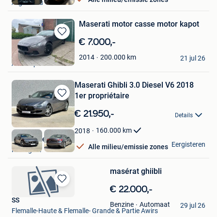
Argenteau
Maserati motor casse motor kapot ️
Bewaren
€ 7.000,-
in
Tbm Cars
200.000
km
2014
Mijn
21 jul 26
Antwerpen
Favorieten
Maserati Ghibli 3.0 Diesel V6 2018
1er propriétaire
Bewaren
in
€ 21.950,-
Details
Mijn
Favorieten
160.000
km
2018
Arm-Concept
Eergisteren
Alle milieu/emissie zones
Hekelgem
masérat ghiibli
Bewaren
€ 22.000,-
in
SS
Automaat
Benzine
Mijn
29 jul 26
Flemalle-Haute & Flemalle- Grande & Partie Awirs
Favorieten