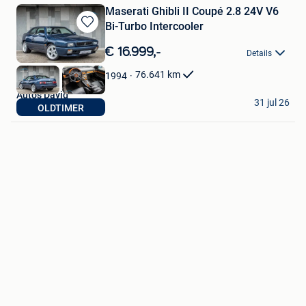
Maserati Ghibli II Coupé 2.8 24V V6
Bi-Turbo Intercooler
Bewaren
in
€ 16.999,-
Details
Mijn
Favorieten
76.641
km
1994
Auto's David
31 jul 26
OLDTIMER
Lebbeke