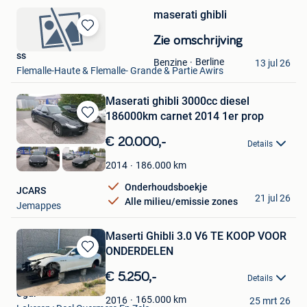
maserati ghibli
Bewaren
Zie omschrijving
in
ss
Berline
Benzine
Mijn
13 jul 26
Flemalle-Haute & Flemalle- Grande & Partie Awirs
Favorieten
Maserati ghibli 3000cc diesel
186000km carnet 2014 1er prop
Bewaren
in
€ 20.000,-
Details
Mijn
Favorieten
186.000
km
2014
Onderhoudsboekje
JCARS
21 jul 26
Alle milieu/emissie zones
Jemappes
Maserti Ghibli 3.0 V6 TE KOOP VOOR
ONDERDELEN
Bewaren
in
€ 5.250,-
Details
Mijn
Ugur
Favorieten
165.000
km
2016
25 mrt 26