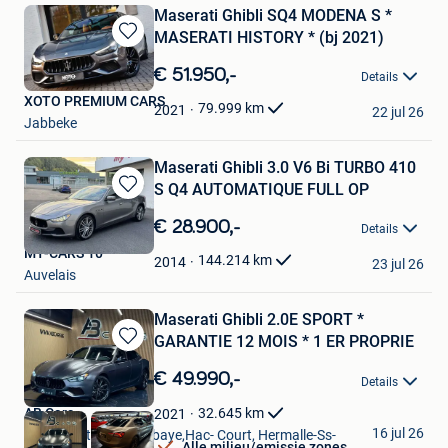
Maserati Ghibli SQ4 MODENA S *
MASERATI HISTORY * (bj 2021)
Bewaren
in
€ 51.950,-
Details
Mijn
XOTO PREMIUM CARS
Favorieten
79.999
km
2021
22 jul 26
Jabbeke
Maserati Ghibli 3.0 V6 Bi TURBO 410
S Q4 AUTOMATIQUE FULL OP
Bewaren
in
€ 28.900,-
Details
Mijn
MY-CARS 10
Favorieten
144.214
km
2014
23 jul 26
Auvelais
Maserati Ghibli 2.0E SPORT *
GARANTIE 12 MOIS * 1 ER PROPRIE
Bewaren
in
€ 49.990,-
Details
Mijn
Favorieten
AB Cars
32.645
km
2021
16 jul 26
Vise + Partie De Bombaye,Hac- Court, Hermalle-Ss-
Alle milieu/emissie zones