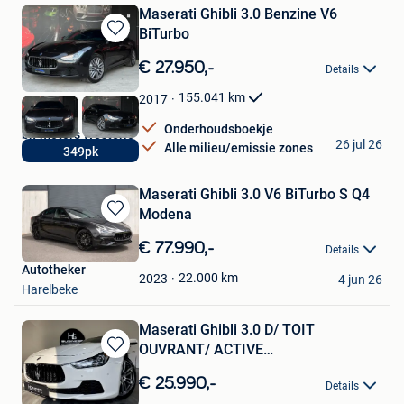
Maserati Ghibli 3.0 Benzine V6
BiTurbo
Bewaren
in
€ 27.950,-
Details
Mijn
Favorieten
155.041
km
2017
Onderhoudsboekje
bk-motors Westerlo
26 jul 26
Alle milieu/emissie zones
349pk
Westerlo
Maserati Ghibli 3.0 V6 BiTurbo S Q4
Modena
Bewaren
in
€ 77.990,-
Details
Mijn
Autotheker
Favorieten
22.000
km
2023
4 jun 26
Harelbeke
Maserati Ghibli 3.0 D/ TOIT
OUVRANT/ ACTIVE
Bewaren
SOUND/CUIR/XÉNON
in
€ 25.990,-
Details
Mijn