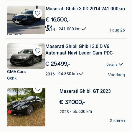
Maserati Ghibli 3.0D 2014 241.000km
Bewaren
€ 16.500,-
in
Auto Center Belgium BV
241.000
km
2014
Mijn
1 aug 26
Hamme
Favorieten
Maserati Ghibli Ghibli 3.0 D V6
Automaat-Navi-Leder-Cam-PDC-
Bewaren
in
€ 25.499,-
Details
Mijn
GMA Cars
Favorieten
94.830
km
2016
Vandaag
Genk
Maserati Ghibli GT 2023
Bewaren
in
€ 37.000,-
Mijn
Favorieten
56.600
km
2023
Alex Christian
Gisteren
Wommelgem