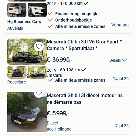
Favorieten
110.000
km
2015
Financiering mogelijk
Onderhoudsboekje
Hg Business Cars
Vandaag
Alle milieu/emissie zones
Auvelais
Maserati Ghibli 3.0 V6 GranSport *
Camera * Sportuitlaat *
Bewaren
in
€ 36.995,-
Details
Mijn
Favorieten
60.198
km
2019
Vanlerberghe Premium Cars
14 jul 26
Alle milieu/emissie zones
Roeselare
Maserati Ghibli 3l dièsel moteur hs
Bewaren
ne démarre pas
in
Mijn
€ 5.999,-
Favorieten
kevin.djor27
Diesel
7 jul 26
Loncin + Partie De Grace-Hollogne