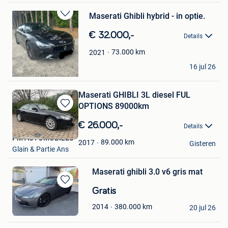
Maserati Ghibli hybrid - in optie.
Bewaren
in
€ 32.000,-
Details
Mijn
Favorieten
73.000
km
2021
Vir
16 jul 26
Rijkevorsel
Maserati GHIBLI 3L diesel FUL
OPTIONS 89000km
Bewaren
in
€ 26.000,-
Details
Mijn
PM AUTOMOBILES
Favorieten
89.000
km
2017
Gisteren
Glain & Partie Ans
Maserati ghibli 3.0 v6 gris mat
Bewaren
Gratis
in
2555
380.000
km
2014
Mijn
20 jul 26
Tournai
Favorieten