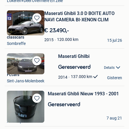
Lokeren+Deel Overmere En Zele
Maserati Ghibli 3.0 D BOITE AUTO
NAVI CAMERA BI-XENON CLIM
Bewaren
in
€ 23.490,-
Mijn
classcars
Favorieten
120.000
km
2015
15 jul 26
Sombreffe
Maserati Ghilbi
Bewaren
Gereserveerd
Details
in
FLcars
Mijn
137.000
km
2014
Gisteren
Sint-Jans-Molenbeek
Favorieten
Maserati Ghibli Nieuw 1993 - 2001
Bewaren
Gereserveerd
in
Mijn
Simon
7 aug 21
Favorieten
Antwerpen