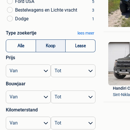
Ford USA
5
Bestelwagens en Lichte vracht
3
FM Moto
Dodge
1
Chapelle
Type zoekertje
lees meer
Alle
Koop
Lease
Prijs
Bouwjaar
Handiri 
Sint-Nikl
Kilometerstand