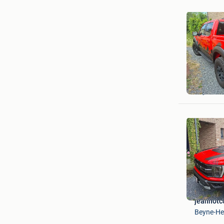
Aywaille
Beyne-H
jeannotc
Beyne-H