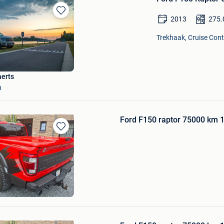
2013
275.
Bewaren
in
Trekhaak, Cruise Cont
Mijn
Favorieten
aerts
n
Ford F150 raptor 75000 km 1
Bewaren
in
Mijn
Favorieten
+ Partie De Rouvreux