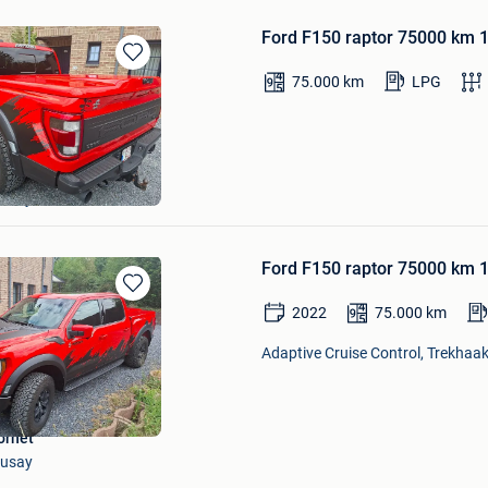
Ford F150 raptor 75000 km 1
Bewaren
75.000
km
LPG
in
Mijn
Favorieten
 motos
eusay
Ford F150 raptor 75000 km 1
Bewaren
2022
75.000
km
in
Mijn
Adaptive Cruise Control, Trekhaak,
Favorieten
ornet
eusay