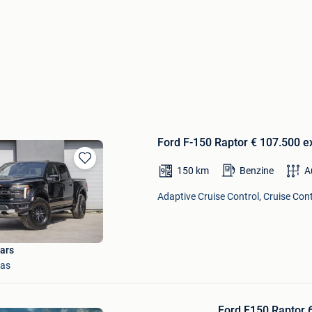
Ford F-150 Raptor € 107.500 
150
km
Benzine
A
Bewaren
in
Adaptive Cruise Control, Cruise Cont
Mijn
Favorieten
Cars
aas
Ford F150 Raptor 6