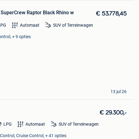
 SuperCrew Raptor Black Rhino w
€ 53.778,45
LPG
Automaat
SUV of Terreinwagen
ntrol, + 9 opties
13 jul 26
€ 29.300,-
LPG
Automaat
SUV of Terreinwagen
Control, Cruise Control, + 41 opties