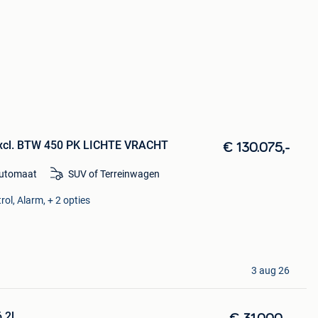
excl. BTW 450 PK LICHTE VRACHT
€ 130.075,-
utomaat
SUV of Terreinwagen
rol, Alarm, + 2 opties
3 aug 26
.2l