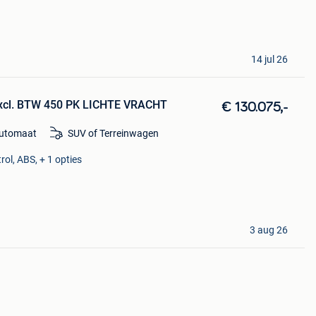
14 jul 26
excl. BTW 450 PK LICHTE VRACHT
€ 130.075,-
utomaat
SUV of Terreinwagen
rol, ABS, + 1 opties
3 aug 26