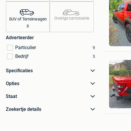
Overige carrosserie
SUV of Terreinwagen
8
Adverteerder
Sandra G
Fleron
Particulier
9
Bedrijf
5
Specificaties
Opties
Staat
Tintinjan
Beyne-H
Zoekertje details