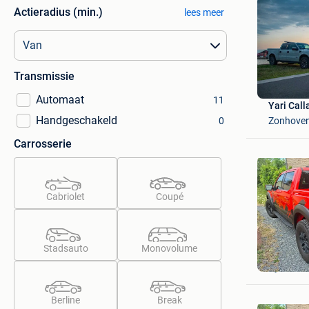
Actieradius (min.)
lees meer
Transmissie
Automaat
11
Yari Call
Handgeschakeld
Zonhove
0
Carrosserie
Cabriolet
Coupé
Stadsauto
Monovolume
Sandra
Aywaille 
Berline
Break