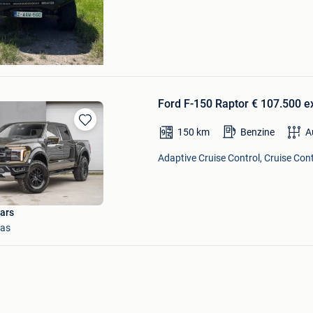
rs
-Lez-Herlaimont
Ford F-150 Raptor € 107.500 
150
km
Benzine
A
Bewaren
in
Adaptive Cruise Control, Cruise Cont
Mijn
Favorieten
Cars
aas