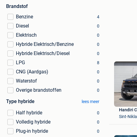
Brandstof
Benzine
4
Diesel
0
Elektrisch
0
Hybride Elektrisch/Benzine
0
Hybride Elektrisch/Diesel
0
LPG
8
CNG (Aardgas)
0
Waterstof
0
Overige brandstoffen
0
Type hybride
lees meer
Handiri 
Half hybride
0
Sint-Nikl
Volledig hybride
0
Plug-in hybride
0