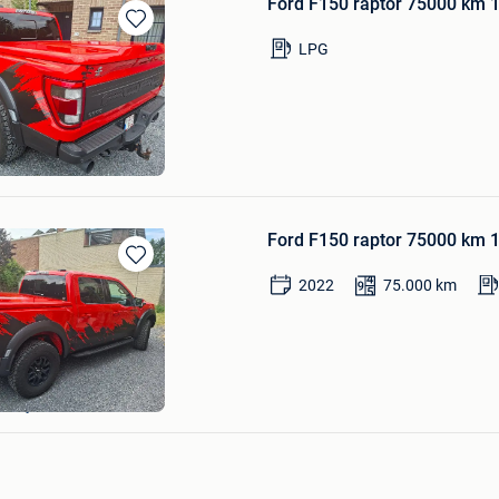
Ford F150 raptor 75000 km 1
Bewaren
LPG
in
Mijn
Favorieten
auty
Ford F150 raptor 75000 km 1
Bewaren
2022
75.000
km
in
Mijn
Favorieten
ot
eusay