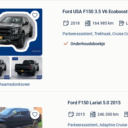
Ford USA F150 3.5 V6 Ecoboost
Bewaren
2018
164.985
km
in
Mijn
Parkeerassistent, Trekhaak, Cruise Co
Favorieten
Onderhoudsboekje
busvan
Raamsdonksveer
Ford F150 Lariat 5.0 2015
2015
246.300
km
Bewaren
Parkeerassistent, Adaptive Cruise 
in