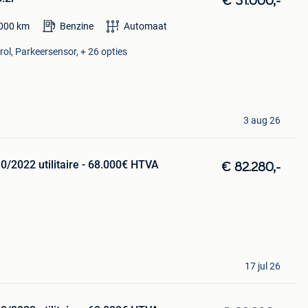
€ 31.000,-
000
km
Benzine
Automaat
rol, Parkeersensor, + 26 opties
3 aug 26
0/2022 utilitaire - 68.000€ HTVA
€ 82.280,-
17 jul 26