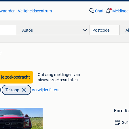
waarden
Veiligheidscentrum
Chat
Meldinge
Auto's
A
'
Ontvang meldingen van
 je zoekopdracht
nieuwe zoekresultaten
Te koop
Verwijder filters
Bewaren
in
Ford R
Mijn
Favorieten
20