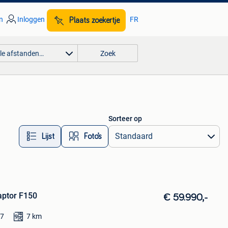
n
Inloggen
FR
Plaats zoekertje
lle afstanden…
Zoek
Sorteer op
Lijst
Foto’s
aptor F150
€ 59.990,-
17
7
km