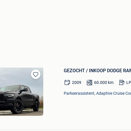
GEZOCHT / INKOOP DODGE RAM
Bewaren
2009
60.000
km
L
in
Mijn
Parkeerassistent, Adaptive Cruise Con
Favorieten