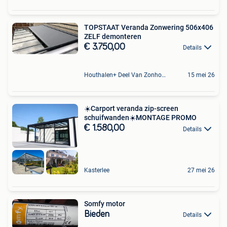
TOPSTAAT Veranda Zonwering 506x406
ZELF demonteren
€ 3.750,00
Details
Houthalen+ Deel Van Zonhoven En Zolder
15 mei 26
️☀️Carport veranda zip-screen
schuifwanden️☀️MONTAGE PROMO️
€ 1.580,00
Details
Kasterlee
27 mei 26
Somfy motor
Bieden
Details