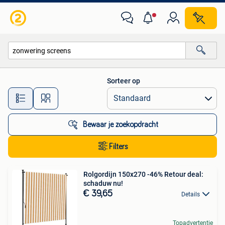
Alle categorieën…
Sorteer op
Alle afstanden…
Bewaar je zoekopdracht
Filters
Rolgordijn 150x270 -46% Retour deal:
schaduw nu!
€ 39,65
Details
Topadvertentie