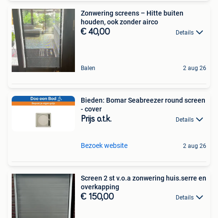
Zonwering screens – Hitte buiten
houden, ook zonder airco
€ 40,00
Details
Balen
2 aug 26
Bieden: Bomar Seabreezer round screen
- cover
Prijs o.t.k.
Details
Bezoek website
2 aug 26
Screen 2 st v.o.a zonwering huis.serre en
overkapping
€ 150,00
Details