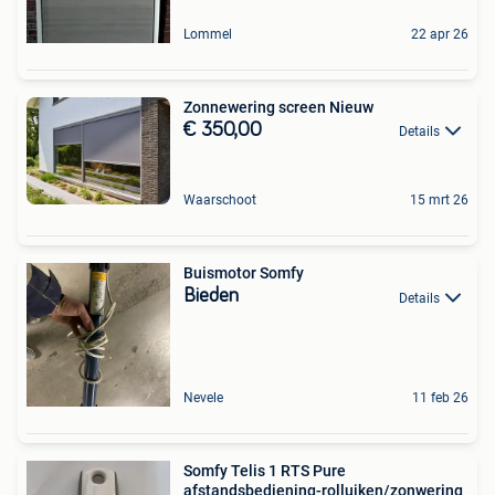
Lommel
22 apr 26
Zonnewering screen Nieuw
€ 350,00
Details
Waarschoot
15 mrt 26
Buismotor Somfy
Bieden
Details
Nevele
11 feb 26
Somfy Telis 1 RTS Pure
afstandsbediening-rolluiken/zonwering