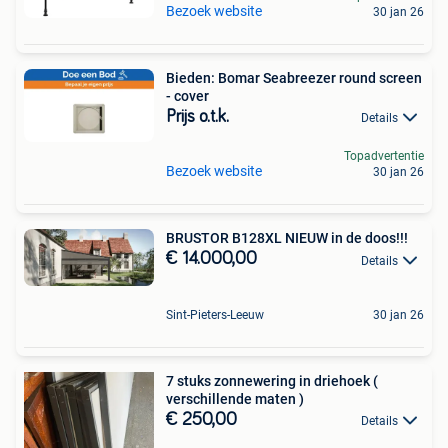
Bezoek website
30 jan 26
Bieden: Bomar Seabreezer round screen
- cover
Prijs o.t.k.
Details
Topadvertentie
Bezoek website
30 jan 26
BRUSTOR B128XL NIEUW in de doos!!!
€ 14.000,00
Details
Sint-Pieters-Leeuw
30 jan 26
7 stuks zonnewering in driehoek (
verschillende maten )
€ 250,00
Details