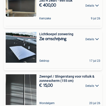
280 H zwart - één stuk
€ 400,00
Details
Kemzeke
9 jul 26
Lichtkoepel zonwering
Zie omschrijving
Details
Geldrop
17 jul 23
Zwengel / Slingerstang voor rolluik &
zonnescherm (155 cm)
€ 15,00
Details
Wondelgem
20 jul 26