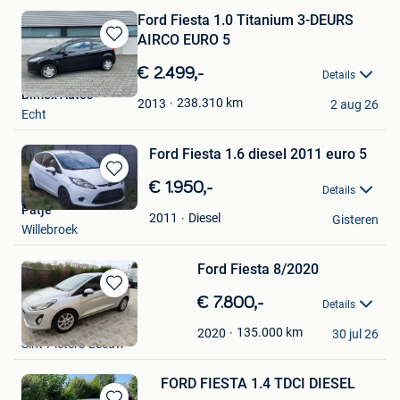
Ford Fiesta 1.0 Titanium 3-DEURS
AIRCO EURO 5
Bewaren
in
€ 2.499,-
Details
Mijn
Bimex Auto's
Favorieten
238.310
km
2013
2 aug 26
Echt
Ford Fiesta 1.6 diesel 2011 euro 5
Bewaren
€ 1.950,-
Details
in
Patje
Mijn
Diesel
2011
Gisteren
Willebroek
Favorieten
Ford Fiesta 8/2020
Bewaren
€ 7.800,-
Details
in
You
Mijn
135.000
km
2020
30 jul 26
Sint-Pieters-Leeuw
Favorieten
FORD FIESTA 1.4 TDCI DIESEL