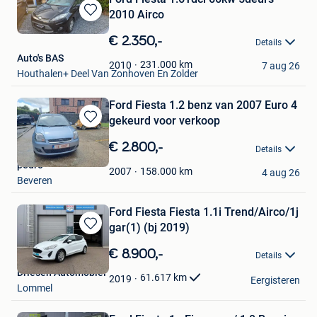
2010 Airco
Bewaren
in
€ 2.350,-
Details
Mijn
Auto's BAS
Favorieten
231.000
km
2010
7 aug 26
Houthalen+ Deel Van Zonhoven En Zolder
Ford Fiesta 1.2 benz van 2007 Euro 4
gekeurd voor verkoop
Bewaren
in
€ 2.800,-
Details
Mijn
pedro
Favorieten
158.000
km
2007
4 aug 26
Beveren
Ford Fiesta Fiesta 1.1i Trend/Airco/1j
gar(1) (bj 2019)
Bewaren
in
€ 8.900,-
Details
Mijn
Driesen Automobiel
Favorieten
61.617
km
2019
Eergisteren
Lommel