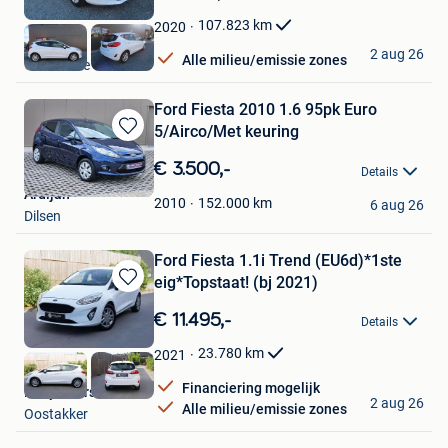
Mijn
Favorieten
107.823
km
2020
PGN BV
2 aug 26
Alle milieu/emissie zones
Oosterzele
Ford Fiesta 2010 1.6 95pk Euro
5/Airco/Met keuring
Bewaren
in
€ 3.500,-
Details
Mijn
Ardijan
Favorieten
152.000
km
2010
6 aug 26
Dilsen
Ford Fiesta 1.1i Trend (EU6d)*1ste
eig*Topstaat! (bj 2021)
Bewaren
in
€ 11.495,-
Details
Mijn
Favorieten
23.780
km
2021
Financiering mogelijk
Kelly's Cars
2 aug 26
Alle milieu/emissie zones
Oostakker