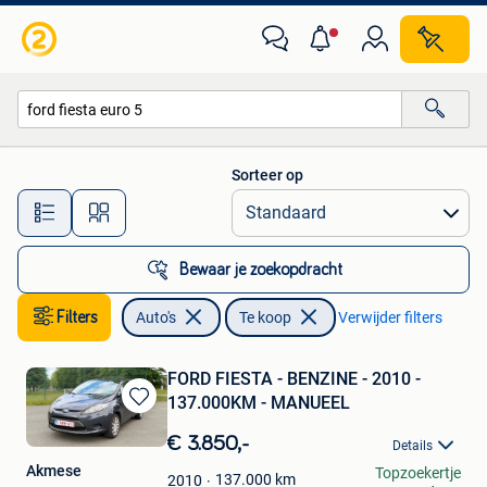
Auto's
Sorteer op
Alle afstanden…
Bewaar je zoekopdracht
Filters
Auto's
Te koop
Verwijder filters
FORD FIESTA - BENZINE - 2010 -
137.000KM - MANUEEL
Bewaren
in
€ 3.850,-
Details
Mijn
Akmese
Topzoekertje
Favorieten
137.000
km
2010