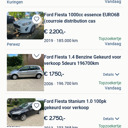
Vandaag
Kuringen
Ford Fiesta 1000cc essence EURO6B
(courroie distribution cas
Bewaren
in
€ 2.200,-
Mijn
DD
Topzoekertje
Favorieten
185.000
km
2019
Vandaag
Perwez
Ford Fiesta 1.4 Benzine Gekeurd voor
Bewaren
verkoop 5deurs 196700km
in
Mijn
€ 1.750,-
Details
Favorieten
Ilya
Topzoekertje
196.700
km
2006
Vandaag
Hoboken
Ford Fiesta titanium 1.0 100pk
gekeurd voor verkoop
Bewaren
in
€ 2.750,-
Details
Mijn
Jochen
Topzoekertje
Favorieten
193.368
km
2013