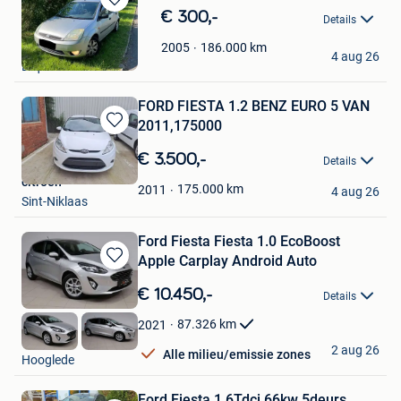
Bewaren
€ 300,-
Details
in
Top
Mijn
186.000
km
2005
4 aug 26
Favorieten
Erquelinnes
FORD FIESTA 1.2 BENZ EURO 5 VAN
2011,175000
Bewaren
in
€ 3.500,-
Details
Mijn
citroen
Favorieten
175.000
km
2011
4 aug 26
Sint-Niklaas
Ford Fiesta Fiesta 1.0 EcoBoost
Apple Carplay Android Auto
Bewaren
in
€ 10.450,-
Details
Mijn
Favorieten
87.326
km
2021
DP Auto
2 aug 26
Alle milieu/emissie zones
Hooglede
Ford Fiesta 1.6Tdci 66kw 5deurs