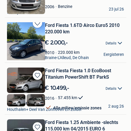
Mijn
Favorieten
Anissa Mymoona
Benzine
2006
23 jul 26
Kortrijk
Ford Fiesta 1.6TD Airco Euro5 2010
Bewaren
220.000 km
in
Mijn
€ 2.000,-
Details
Favorieten
GARAGE WAS AUTOS
220.000
km
2010
Eergisteren
Waterloo + Partie De Braine-L'Alleud, De Ohain
Ford Fiesta Fiesta 1.0 EcoBoost
Titanium PowerShift BT ParkS
Bewaren
in
€ 10.499,-
Details
Mijn
Favorieten
57.455
km
2016
Kubika Cars
2 aug 26
Alle milieu/emissie zones
Houthalen+ Deel Van Zonhoven En Zolder
Ford Fiesta 1.25 Ambiente -slechts
115.000 km 04/2015 EURO 6