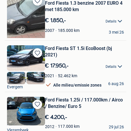
Ford Fiesta 1.3 benzine 2007 EURO 4
Bewaren
met 185.000 km
in
Mijn
€ 1.850,-
Details
Favorieten
driss
185.000
km
2007
3 mei 26
Deurne
Ford Fiesta ST 1.5i EcoBoost (bj
2021)
Bewaren
in
€ 17.950,-
Details
Mijn
Favorieten
52.462
km
2021
AB Mobility BVBA
6 aug 26
Alle milieu/emissie zones
Evergem
Ford Fiesta 1.25i / 117.000km / Airco
/ Benzine/ Euro 5
Bewaren
in
€ 4.200,-
Mijn
A.K. Auto
Favorieten
117.000
km
2012
29 jul 26
Vlezembeek