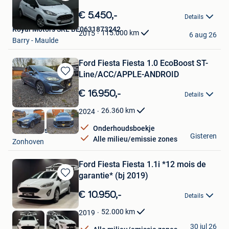
Bewaren
in
€ 5.450,-
Details
Mijn
Royal Motors SRL BE0631873242
Favorieten
115.000
km
2015
6 aug 26
Barry - Maulde
Ford Fiesta Fiesta 1.0 EcoBoost ST-
Line/ACC/APPLE-ANDROID
Bewaren
in
€ 16.950,-
Details
Mijn
Favorieten
26.360
km
2024
Onderhoudsboekje
Savas Cars
Gisteren
Alle milieu/emissie zones
Zonhoven
Ford Fiesta Fiesta 1.1i *12 mois de
garantie* (bj 2019)
Bewaren
in
€ 10.950,-
Details
Mijn
Favorieten
52.000
km
2019
E&L Cars
30 jul 26