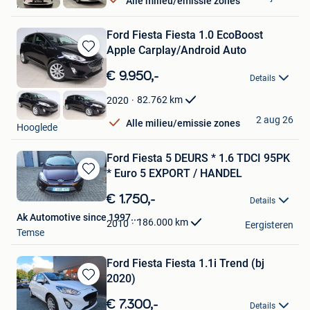
Alle milieu/emissie zones
Herstal
Ford Fiesta Fiesta 1.0 EcoBoost
Apple Carplay/Android Auto
Bewaren
in
€ 9.950,-
Details
Mijn
Favorieten
82.762
km
2020
DP Auto
2 aug 26
Alle milieu/emissie zones
Hooglede
Ford Fiesta 5 DEURS * 1.6 TDCI 95PK
* Euro 5 EXPORT / HANDEL
Bewaren
in
€ 1.750,-
Details
Mijn
Ak Automotive since 1997....
Favorieten
186.000
km
2010
Eergisteren
Temse
Ford Fiesta Fiesta 1.1i Trend (bj
2020)
Bewaren
in
€ 7.300,-
Details