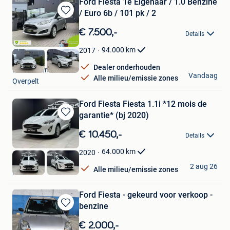
Ford Fiesta 1e Eigenaar / 1.0 Benzine
/ Euro 6b / 101 pk / 2
Bewaren
in
€ 7.500,-
Details
Mijn
Favorieten
94.000
km
2017
Dealer onderhouden
PCS Automotive
Vandaag
Alle milieu/emissie zones
Overpelt
Ford Fiesta Fiesta 1.1i *12 mois de
garantie* (bj 2020)
Bewaren
in
€ 10.450,-
Details
Mijn
Favorieten
64.000
km
2020
E&L Cars
2 aug 26
Alle milieu/emissie zones
Herstal
Ford Fiesta - gekeurd voor verkoop -
benzine
Bewaren
in
€ 2.000,-