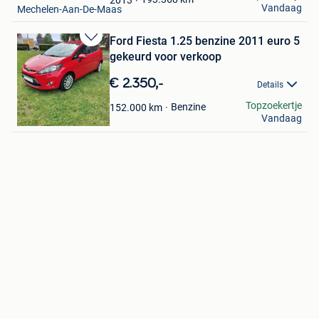
Vandaag
Mechelen-Aan-De-Maas
Ford Fiesta 1.25 benzine 2011 euro 5
Bewaren
gekeurd voor verkoop
in
Mijn
€ 2.350,-
Details
Favorieten
Kobe
Topzoekertje
Benzine
152.000
km
Vandaag
Ranst