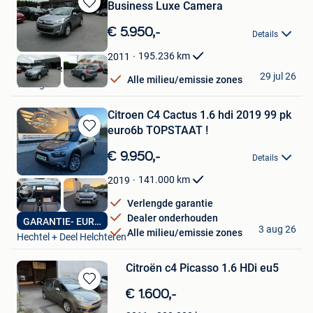
Business Luxe Camera
Bewaren
in
€ 5.950,-
Details
Mijn
Favorieten
195.236
km
2011
Garage Teirlynck
29 jul 26
Alle milieu/emissie zones
Waregem
Citroen C4 Cactus 1.6 hdi 2019 99 pk
euro6b TOPSTAAT !
Bewaren
in
€ 9.950,-
Details
Mijn
Favorieten
141.000
km
2019
Verlengde garantie
Dealer onderhouden
GARANTIE- EURO 6B
Carpoint Hechtel
3 aug 26
Alle milieu/emissie zones
Hechtel + Deel Helchteren
Citroën c4 Picasso 1.6 HDi eu5
Bewaren
€ 1.600,-
in
tonnie