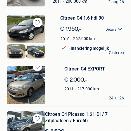
200.000
km
2011
Mijn
2 aug 26
Grivegnee
Favorieten
Citroen C4 1.6 hdi 90
Bewaren
€ 1.950,-
Details
in
Mijn
267.000
km
2010
Favorieten
Financiering mogelijk
BV Tala Cars
Gisteren
La Louviere
Citroen C4 EXPORT
Bewaren
in
€ 2.000,-
Mijn
Favorieten
217.000
km
2011
A.
24 jul 26
Antwerpen
Citroen C4 Picasso 1.6 HDI / 7
Zitplaatsen / Euro6b
Bewaren
in