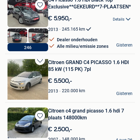
Exclusive**GEKEURD**7-PLAATSEN*
Bewaren
in
€ 5.950,-
Details
Mijn
Favorieten
245.165
km
2013
Dealer onderhouden
IFCARS
Gisteren
Alle milieu/emissie zones
246
Diest
Citroen GRAND C4 PICASSO 1.6 HDI
Bewaren
85 kW (115 PK) 7pl
in
Mijn
€ 5.500,-
Favorieten
Asma
220.000
km
2013
Gisteren
Oreye
Citroen c4 grand picasso 1.6 hdi 7
plaats 148000km
Bewaren
in
€ 2.500,-
Mijn
Dimi
Favorieten
148.000
km
2007
4 aug 26