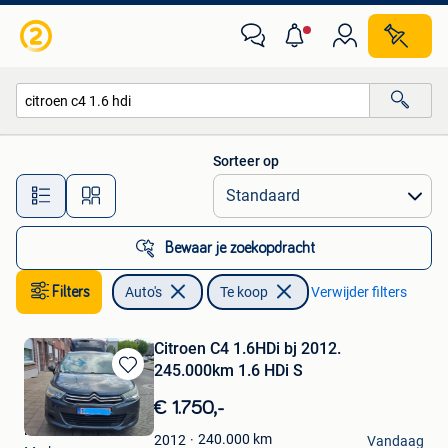
Auto's
Sorteer op
Alle afstanden…
Bewaar je zoekopdracht
Filters
Auto's
Te koop
Verwijder filters
Citroen C4 1.6HDi bj 2012.
245.000km 1.6 HDi S
Bewaren
in
€ 1.750,-
Mijn
For all mankind
Favorieten
240.000
km
2012
Vandaag