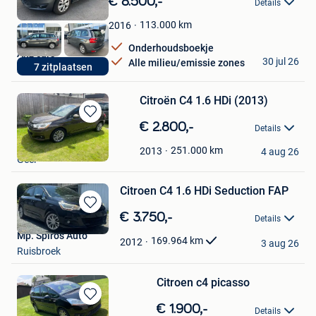
€ 8.500,-
Details
Mijn
Favorieten
113.000
km
2016
Onderhoudsboekje
Anz cars
30 jul 26
Alle milieu/emissie zones
7 zitplaatsen
Zwijndrecht
Citroën C4 1.6 HDi (2013)
Bewaren
€ 2.800,-
Details
in
Cha Cha
Mijn
251.000
km
2013
4 aug 26
Geel
Favorieten
Citroen C4 1.6 HDi Seduction FAP
Bewaren
€ 3.750,-
Details
in
Mp. Spiros Auto
Mijn
169.964
km
2012
3 aug 26
Ruisbroek
Favorieten
Citroen c4 picasso
Bewaren
€ 1.900,-
Details