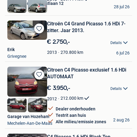
Autos Zebs Toekomstlaan 12
28 jul 26
Genk
Citroën C4 Grand Picasso 1.6 HDi 7-
zitter. Jaar 2013.
Bewaren
in
€ 2.750,-
Details
Mijn
Erik
Favorieten
270.800
km
2013
6 jul 26
Grivegnee
Citroen C4 Picasso exclusief 1.6 HDi
AUTOMAAT
Bewaren
in
€ 3.950,-
Details
Mijn
Favorieten
212.000
km
2012
Dealer onderhouden
Testrit aan huis
Garage van Hozeham
2 aug 26
Alle milieu/emissie zones
Mechelen-Aan-De-Maas
C4 Picasso 1.6 HDi Black Top