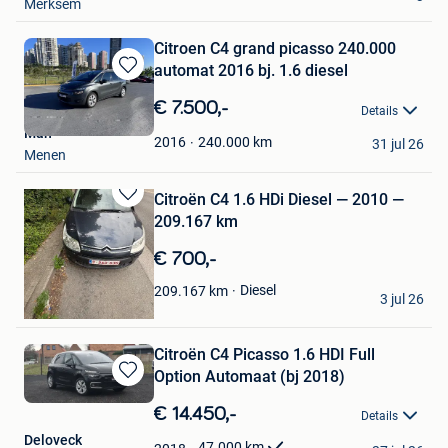
Merksem
Citroen C4 grand picasso 240.000
automat 2016 bj. 1.6 diesel
Bewaren
in
€ 7.500,-
Details
Mijn
Man
Favorieten
240.000
km
2016
31 jul 26
Menen
Citroën C4 1.6 HDi Diesel — 2010 —
Bewaren
209.167 km
in
Mijn
€ 700,-
Favorieten
Kevine
Diesel
209.167
km
3 jul 26
Glain & Partie Ans
Citroën C4 Picasso 1.6 HDI Full
Option Automaat (bj 2018)
Bewaren
in
€ 14.450,-
Details
Mijn
Deloveck
Favorieten
47.000
km