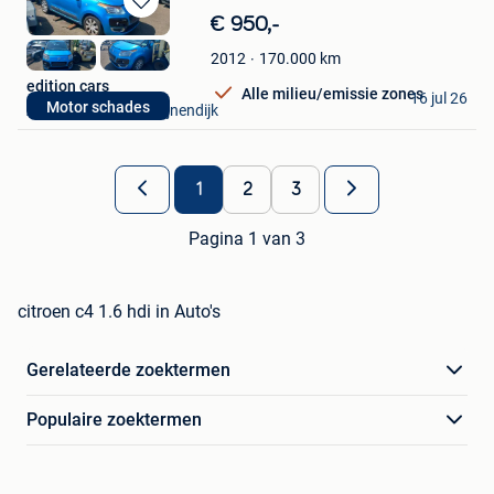
Bewaren
€ 950,-
in
170.000
km
2012
Mijn
Favorieten
edition cars
Alle milieu/emissie zones
16 jul 26
Motor schades
Aarschot + Deel Begijnendijk
1
2
3
Pagina 1 van 3
citroen c4 1.6 hdi in Auto's
Gerelateerde zoektermen
Populaire zoektermen