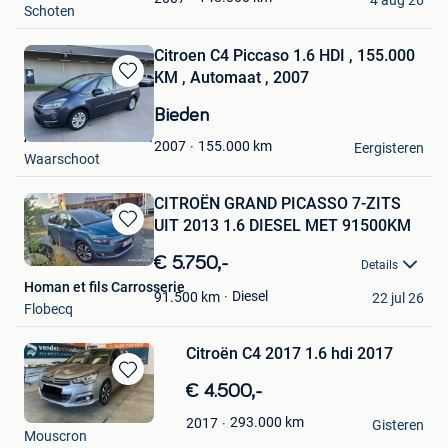
Schoten
Citroen C4 Piccaso 1.6 HDI , 155.000
KM , Automaat , 2007
Bewaren
in
Bieden
Mijn
Autohandel De Moor
Favorieten
155.000
km
2007
Eergisteren
Waarschoot
CITROËN GRAND PICASSO 7-ZITS
UIT 2013 1.6 DIESEL MET 91500KM
Bewaren
in
€ 5.750,-
Details
Mijn
Homan et fils Carrosserie
Favorieten
Diesel
91.500
km
22 jul 26
Flobecq
Citroën C4 2017 1.6 hdi 2017
Bewaren
€ 4.500,-
in
lak Larus
293.000
km
2017
Mijn
Gisteren
Mouscron
Favorieten