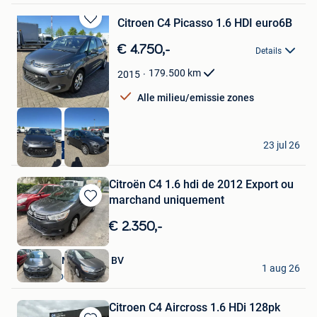
Citroen C4 Picasso 1.6 HDI euro6B
Bewaren
in
€ 4.750,-
Details
Mijn
Favorieten
179.500
km
2015
Alle milieu/emissie zones
FK-CARS
23 jul 26
+32484128285
Aartselaar
Citroën C4 1.6 hdi de 2012 Export ou
marchand uniquement
Bewaren
in
€ 2.350,-
Mijn
Favorieten
All Wheel Machinery BV
1 aug 26
Geraardsbergen
Citroen C4 Aircross 1.6 HDi 128pk