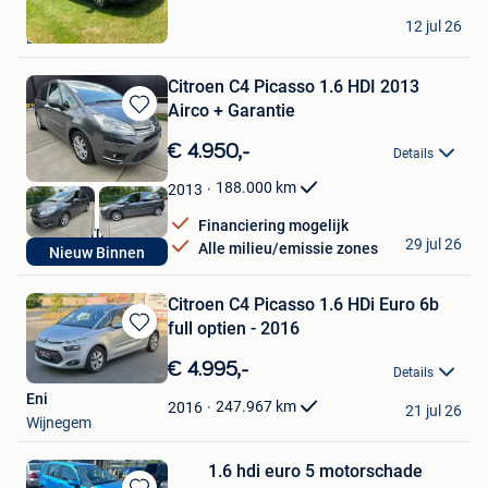
in
tom
Mijn
12 jul 26
Beerse
Favorieten
Citroen C4 Picasso 1.6 HDI 2013
Airco + Garantie
Bewaren
in
€ 4.950,-
Details
Mijn
Favorieten
188.000
km
2013
Financiering mogelijk
* Auto Turnhout *
29 jul 26
Alle milieu/emissie zones
Nieuw Binnen
Turnhout
Citroen C4 Picasso 1.6 HDi Euro 6b
full optien - 2016
Bewaren
in
€ 4.995,-
Details
Mijn
Eni
Favorieten
247.967
km
2016
21 jul 26
Wijnegem
1.6 hdi euro 5 motorschade