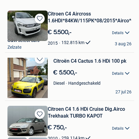
Citroen C4 Aircross
1.6HDI*84KW/115PK*08/2015*Airco*Ca
Bewaren
in
€ 5.500,-
Details
Mijn
G&W select cars
Favorieten
152.815
km
2015
3 aug 26
Zelzate
Citroën C4 Cactus 1.6 HDi 100 pk
Bewaren
in
€ 5.500,-
Details
Mijn
Favorieten
Handgeschakeld
Diesel
yassin
27 jul 26
Roeselare
Citroen C4 1.6 HDi Cruise Dig.Airco
Trekhaak TURBO KAPOT
Bewaren
in
€ 750,-
Details
Mijn
Favorieten
259.114
km
2010