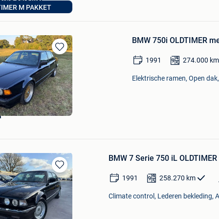
IMER M PAKKET
Mol
BMW 750i OLDTIMER me
Bewaren
1991
274.000
km
in
Mijn
Elektrische ramen, Open dak,
Favorieten
a
BMW 7 Serie 750 iL OLDTIMER 
Bewaren
1991
258.270
km
in
Mijn
Climate control, Lederen bekleding, 
Favorieten