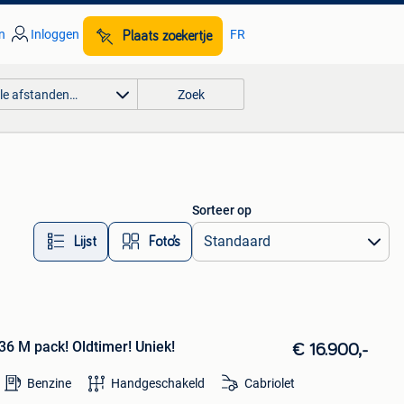
n
Inloggen
FR
Plaats zoekertje
lle afstanden…
Zoek
Sorteer op
Lijst
Foto’s
6 M pack! Oldtimer! Uniek!
€ 16.900,-
Benzine
Handgeschakeld
Cabriolet