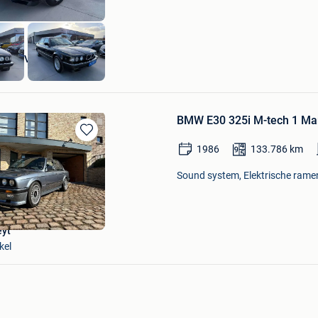
ing BV
BMW E30 325i M-tech 1 Ma
Bewaren
1986
133.786
km
in
Mijn
Sound system, Elektrische ramen
Favorieten
eyt
kel