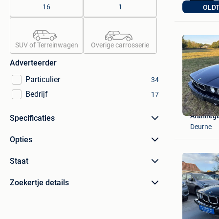
16
1
OLDT
SUV of Terreinwagen
Overige carrosserie
Adverteerder
Particulier
34
Bedrijf
17
Aranneg
Specificaties
Deurne
Opties
Staat
Zoekertje details