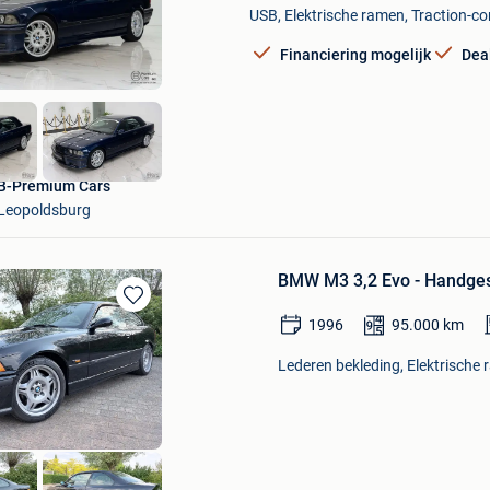
USB, Elektrische ramen, Traction-con
Mijn
Favorieten
Financiering mogelijk
Dea
B-Premium Cars
Leopoldsburg
BMW M3 3,2 Evo - Handges
Bewaren
1996
95.000
km
in
Mijn
Lederen bekleding, Elektrische 
Favorieten