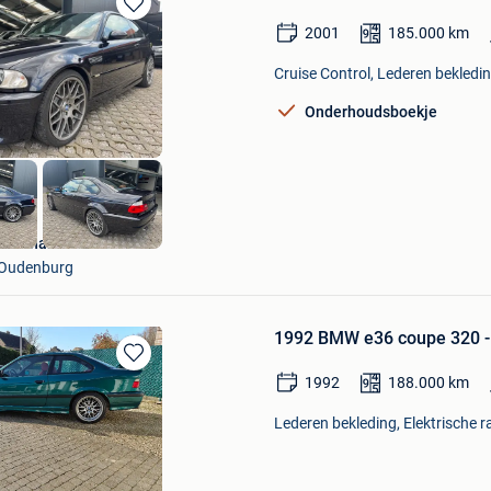
Bewaren
2001
185.000
km
in
Mijn
Cruise Control, Lederen bekledin
Favorieten
Onderhoudsboekje
Autohandel Pieters
Oudenburg
1992 BMW e36 coupe 320 - 
Bewaren
1992
188.000
km
in
Mijn
Lederen bekleding, Elektrische r
Favorieten