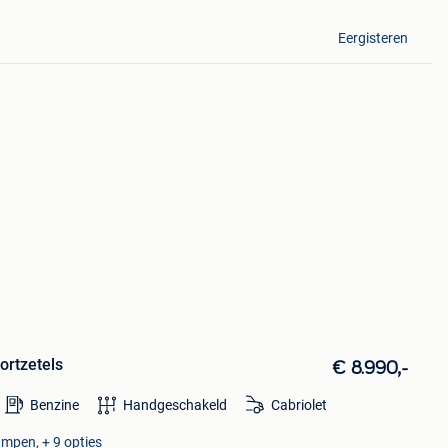
Eergisteren
ortzetels
€ 8.990,-
Benzine
Handgeschakeld
Cabriolet
ampen, + 9 opties