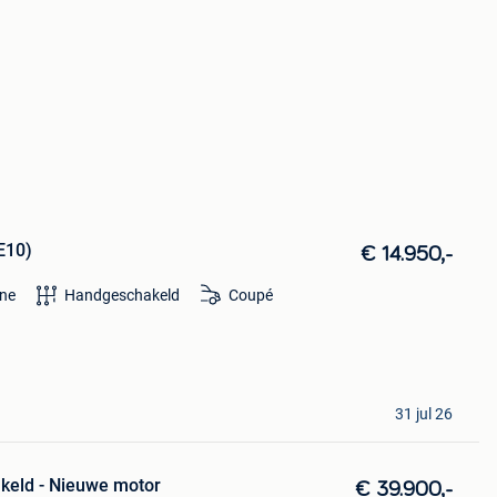
E10)
€ 14.950,-
ine
Handgeschakeld
Coupé
31 jul 26
eld - Nieuwe motor
€ 39.900,-