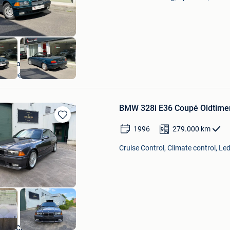
Favorieten
Vandoolaeghe
k + Deel Zonnebeke
BMW 328i E36 Coupé Oldtim
Bewaren
1996
279.000
km
in
Mijn
Cruise Control, Climate control, Le
Favorieten
Ultra Cars Mol