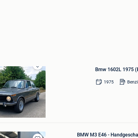
Bmw 1602L 1975 (
Bewaren
in
Mijn
1975
Benz
Favorieten
BMW M3 E46 - Handgeschak