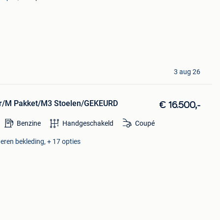
3 aug 26
er/M Pakket/M3 Stoelen/GEKEURD
€ 16.500,-
Benzine
Handgeschakeld
Coupé
deren bekleding, + 17 opties