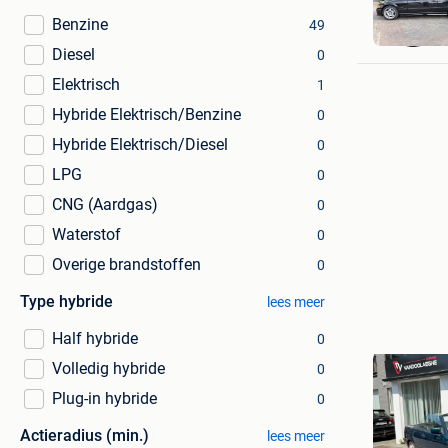
Benzine
49
Diesel
0
Elektrisch
1
Hybride Elektrisch/Benzine
0
Hybride Elektrisch/Diesel
0
LPG
0
CNG (Aardgas)
0
Waterstof
0
Overige brandstoffen
0
Type hybride
lees meer
Half hybride
0
Volledig hybride
0
Plug-in hybride
0
Actieradius (min.)
lees meer