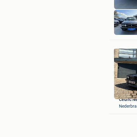
KGT Trad
Ninove
Cedric N
Nederbra