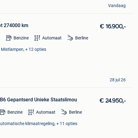
Vandaag
t 274000 km
€ 16.900,-
Benzine
Automaat
Berline
 Mistlampen, + 12 opties
28 jul 26
B6 Gepantserd Unieke Staatslimou
€ 24.950,-
Benzine
Automaat
Berline
Automatische klimaatregeling, + 11 opties