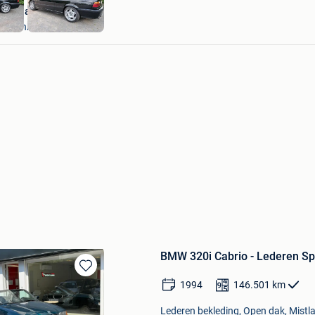
Autohandel Pieters
Oudenburg
BMW 320i Cabrio - Lederen Sp
Bewaren
1994
146.501
km
in
Mijn
Lederen bekleding, Open dak, Mistl