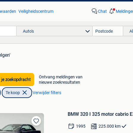
waarden
Veiligheidscentrum
Chat
Meldinge
Auto's
A
lgen'
Ontvang meldingen van
 je zoekopdracht
nieuwe zoekresultaten
Te koop
Verwijder filters
BMW 320 I 325 motor cabrio E3
1995
225.000
km
Bewaren
in