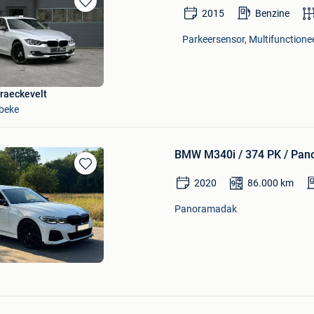
2015
Benzine
Bewaren
in
Parkeersensor, Multifunctionee
Mijn
Favorieten
raeckevelt
beke
BMW M340i / 374 PK / Pano
Bewaren
2020
86.000
km
in
Mijn
Panoramadak
Favorieten