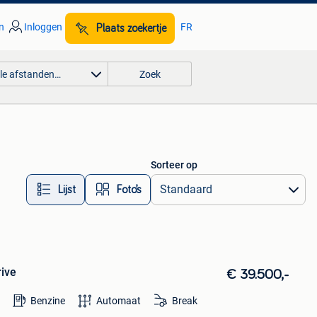
n
Inloggen
FR
Plaats zoekertje
lle afstanden…
Zoek
Sorteer op
Lijst
Foto’s
ive
€ 39.500,-
Benzine
Automaat
Break