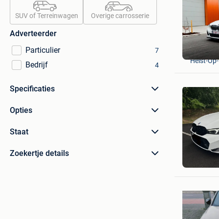
SUV of Terreinwagen
Overige carrosserie
Adverteerder
Particulier
Luca
7
Heist-Op
Bedrijf
4
Specificaties
Opties
Staat
Zoekertje details
Lorenzo 
Chatelet