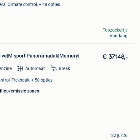
ra, Climate control, + 48 opties
Topzoekertje
Vandaag
rive|M sport|Panoramadak|Memory|
€ 37.148,-
enzine
Automaat
Break
ntrol, Trekhaak, + 50 opties
milieu/emissie zones
22 jul 26