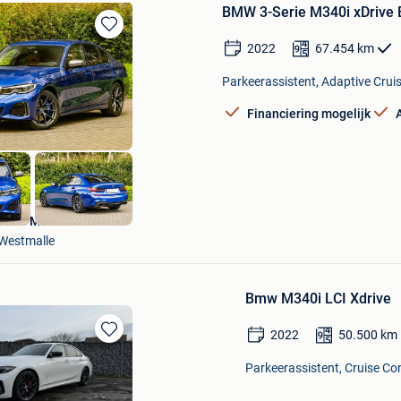
BMW 3-Serie M340i xDrive 
Bewaren
2022
67.454
km
in
Mijn
Parkeerassistent, Adaptive Cruis
Favorieten
Financiering mogelijk
BMW Meeusen NV
Westmalle
Bmw M340i LCI Xdrive
2022
50.500
km
Bewaren
in
Parkeerassistent, Cruise Co
Mijn
Favorieten