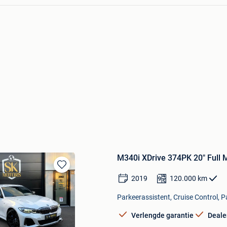
M340i XDrive 374PK 20" Full
Bewaren
2019
120.000
km
in
Mijn
Parkeerassistent, Cruise Control, 
Favorieten
Verlengde garantie
Deale