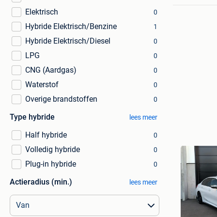
Elektrisch
0
Hybride Elektrisch/Benzine
1
Hybride Elektrisch/Diesel
0
LPG
0
CNG (Aardgas)
0
Waterstof
0
Overige brandstoffen
0
Type hybride
lees meer
Half hybride
0
Volledig hybride
0
Plug-in hybride
0
Actieradius (min.)
lees meer