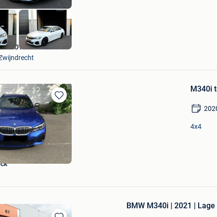
SK MOTORS
Zwijndrecht
M340i t
Bewaren
202
in
Mijn
4x4
Favorieten
ock
BMW M340i | 2021 | Lage B