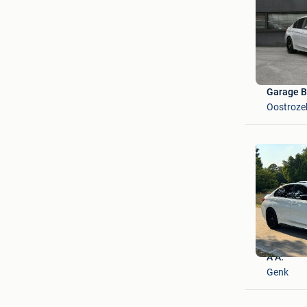
Garage B
Oostroze
A A.
Genk