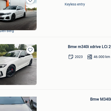
Keyless entry
Bewaren
in
Mijn
Favorieten
-Den-Berg
Bmw m340i xdrive LCi 
Bewaren
2023
46.000
km
in
Mijn
Favorieten
Msport
Bewaren
in
Bmw M340i
Mijn
Favorieten