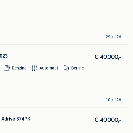
29 jul 26
2023
€ 40.000,-
Benzine
Automaat
Berline
10 jul 26
 Xdrive 374PK
€ 40.000,-