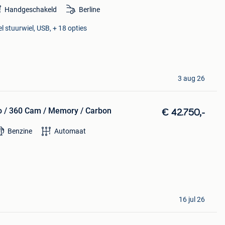
Handgeschakeld
Berline
l stuurwiel, USB, + 18 opties
3 aug 26
 / 360 Cam / Memory / Carbon
€ 42.750,-
Benzine
Automaat
16 jul 26