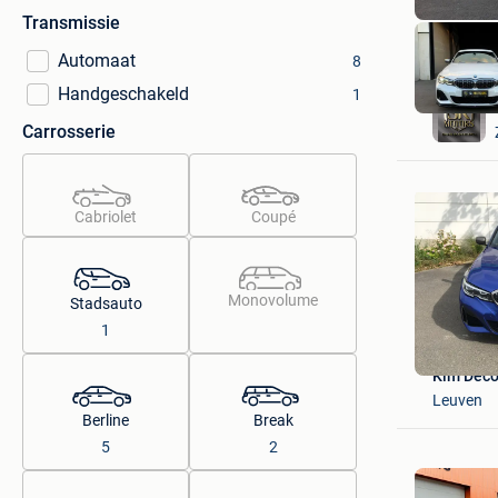
Transmissie
Automaat
8
Handgeschakeld
1
Carrosserie
Cabriolet
Coupé
Monovolume
Stadsauto
1
Kim Dec
Leuven
Berline
Break
5
2