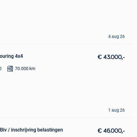
4 aug 26
ouring 4x4
€ 43.000,-
0
70.000
km
1 aug 26
iv / inschrijving belastingen
€ 46.000,-