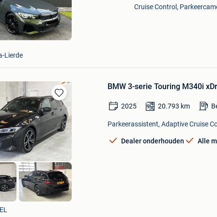
Mijn
Cruise Control, Parkeercame
Favorieten
a-Lierde
BMW 3-serie Touring M340i xD
Bewaren
2025
20.793
km
B
in
Mijn
Parkeerassistent, Adaptive Cruise Co
Favorieten
Dealer onderhouden
Alle 
.V.
EL