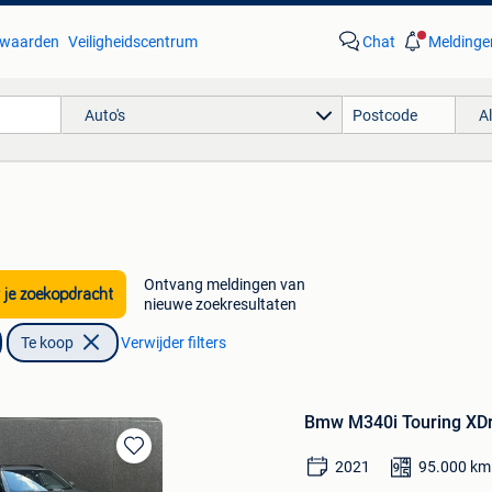
waarden
Veiligheidscentrum
Chat
Meldinge
Auto's
A
Ontvang meldingen van
 je zoekopdracht
nieuwe zoekresultaten
Te koop
Verwijder filters
Bmw M340i Touring XDr
Bewaren
2021
95.000
km
in