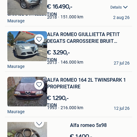
in
€ 16.490,-
Details
Mijn
GARAGE GTA SELECTION
Favorieten
151.000
km
2018
2 aug 26
Maurage
ALFA ROMEO GIULLIETTA PETIT
DEGATS CARROSSERIE BRUIT
Bewaren
TURBO
in
€ 3.290,-
Mijn
GARAGE GTA SELECTION
Favorieten
146.000
km
2013
27 jul 26
Maurage
ALFA ROMEO 164 2L TWINSPARK 1
PROPRIETAIRE
Bewaren
in
€ 1.290,-
Mijn
GARAGE GTA SELECTION
Favorieten
216.000
km
1993
12 jul 26
Maurage
Alfa romeo 5x98
Bewaren
in
€ 1.400,-