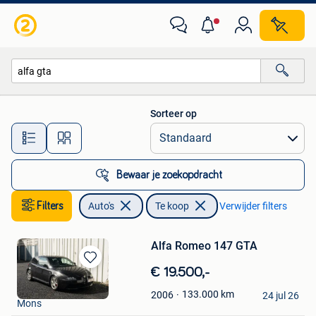
Auto's
Sorteer op
Alle afstanden…
Bewaar je zoekopdracht
Filters
Auto's
Te koop
Verwijder filters
Alfa Romeo 147 GTA
Bewaren
€ 19.500,-
in
Pierre
133.000
km
2006
Mijn
24 jul 26
Mons
Favorieten