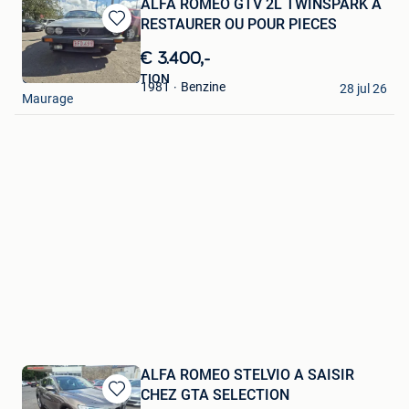
ALFA ROMEO GTV 2L TWINSPARK A
RESTAURER OU POUR PIECES
Bewaren
in
€ 3.400,-
Mijn
GARAGE GTA SELECTION
Favorieten
Benzine
1981
28 jul 26
Maurage
ALFA ROMEO STELVIO A SAISIR
CHEZ GTA SELECTION
Bewaren