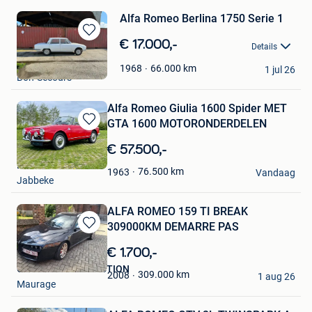
Alfa Romeo Berlina 1750 Serie 1
Bewaren
€ 17.000,-
Details
in
Alfisti
Mijn
66.000
km
1968
1 jul 26
Bon-Secours
Favorieten
Alfa Romeo Giulia 1600 Spider MET
GTA 1600 MOTORONDERDELEN
Bewaren
in
€ 57.500,-
Mijn
Ital Mobiel Classics
Favorieten
76.500
km
1963
Vandaag
Jabbeke
ALFA ROMEO 159 TI BREAK
309000KM DEMARRE PAS
Bewaren
in
€ 1.700,-
Mijn
GARAGE GTA SELECTION
Favorieten
309.000
km
2008
1 aug 26
Maurage