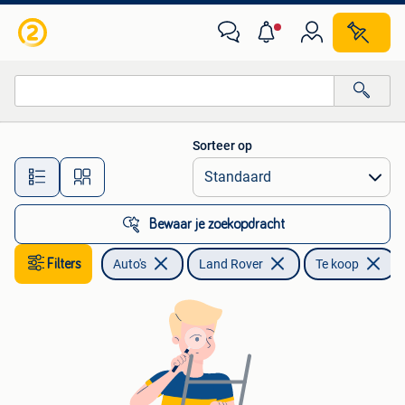
Land Rover
Sorteer op
Alle afstanden…
Bewaar je zoekopdracht
Filters
Auto's
Land Rover
Te koop