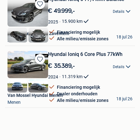
Bewaren
€ 49.999,-
Details
in
Mijn
15.900
km
2025
Favorieten
Financiering mogelijk
Van Mossel Hyundai Zaventem
18 jul 26
Alle milieu/emissie zones
Zaventem
Hyundai Ioniq 6 Core Plus 77kWh
Bewaren
€ 35.389,-
Details
in
Mijn
11.319
km
2024
Favorieten
Financiering mogelijk
Dealer onderhouden
Van Mossel Hyundai Menen
18 jul 26
Alle milieu/emissie zones
Menen