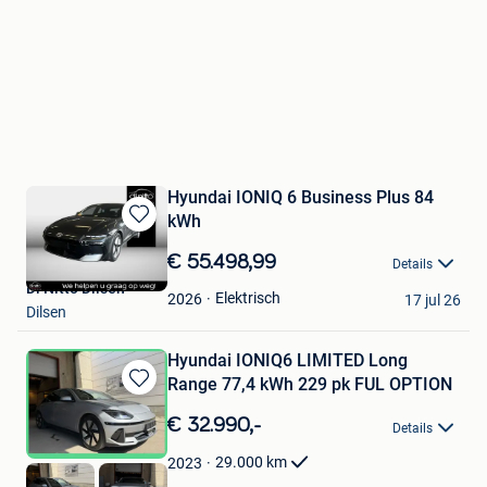
Hyundai IONIQ 6 Business Plus 84
kWh
Bewaren
in
€ 55.498,99
Details
Mijn
Di Nitto Dilsen
Favorieten
Elektrisch
2026
17 jul 26
Dilsen
Hyundai IONIQ6 LIMITED Long
Range 77,4 kWh 229 pk FUL OPTION
Bewaren
in
€ 32.990,-
Details
Mijn
Favorieten
29.000
km
2023