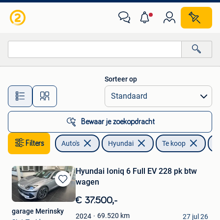
Hyundai
Sorteer op
Alle afstanden…
Bewaar je zoekopdracht
Filters
Auto's
Hyundai
Te koop
I
Hyundai Ioniq 6 Full EV 228 pk btw
wagen
Bewaren
in
€ 37.500,-
Mijn
garage Merinsky
Favorieten
69.520
km
2024
27 jul 26