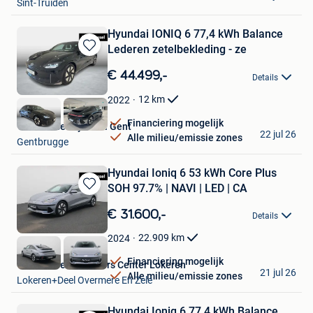
Sint-Truiden
Hyundai IONIQ 6 77,4 kWh Balance
Lederen zetelbekleding - ze
Bewaren
in
€ 44.499,-
Details
Mijn
Favorieten
12
km
2022
Financiering mogelijk
Van Mossel Hyundai Gent
22 jul 26
Alle milieu/emissie zones
Gentbrugge
Hyundai Ioniq 6 53 kWh Core Plus
SOH 97.7% | NAVI | LED | CA
Bewaren
in
€ 31.600,-
Details
Mijn
Favorieten
22.909
km
2024
Financiering mogelijk
Van Mossel Used Cars Center Lokeren
21 jul 26
Alle milieu/emissie zones
Lokeren+Deel Overmere En Zele
Hyundai Ioniq 6 77,4 kWh Balance