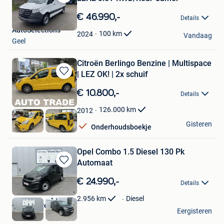
Bewaren
in
€ 46.990,-
Details
Mijn
AutoSelections
Favorieten
100
km
2024
Vandaag
Geel
Citroën Berlingo Benzine | Multispace
| LEZ OK! | 2x schuif
Bewaren
in
€ 10.800,-
Details
Mijn
Favorieten
126.000
km
2012
Autotrade
Gisteren
Onderhoudsboekje
Hasselt
Opel Combo 1.5 Diesel 130 Pk
Automaat
Bewaren
in
€ 24.990,-
Details
Mijn
Favorieten
2.956
km
Diesel
Groep Verellen
Eergisteren
Geel