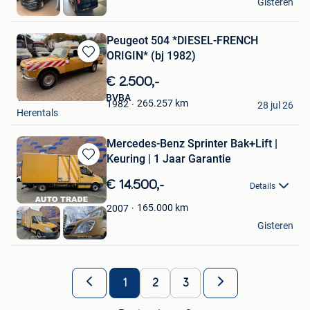
Gisteren
Geel
Peugeot 504 *DIESEL-FRENCH
ORIGIN* (bj 1982)
Bewaren
in
€ 2.500,-
Mijn
TLD Trucks en Vans BVBA
Favorieten
265.257
km
1982
28 jul 26
Herentals
Mercedes-Benz Sprinter Bak+Lift |
Keuring | 1 Jaar Garantie
Bewaren
in
€ 14.500,-
Details
Mijn
Favorieten
165.000
km
2007
Autotrade
Gisteren
Hasselt
1
2
3