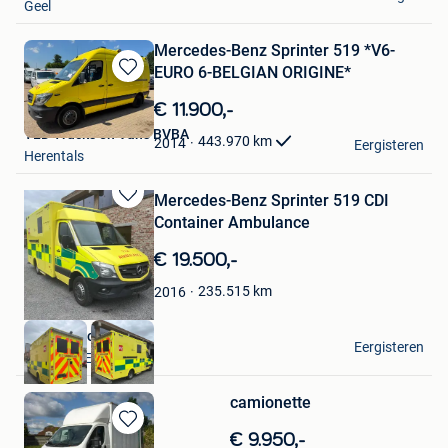
Geel
Mercedes-Benz Sprinter 519 *V6-
EURO 6-BELGIAN ORIGINE*
Bewaren
in
€ 11.900,-
Mijn
TLD Trucks en Vans BVBA
Favorieten
443.970
km
2014
Eergisteren
Herentals
Mercedes-Benz Sprinter 519 CDI
Bewaren
Container Ambulance
in
Mijn
€ 19.500,-
Favorieten
235.515
km
2016
Diac Medical
Eergisteren
HARLINGEN
camionette
Bewaren
€ 9.950,-