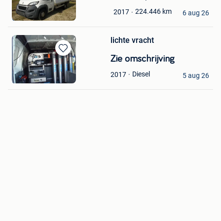
in
TRAILER EXPO
224.446
km
2017
Mijn
6 aug 26
Geel
Favorieten
lichte vracht
Bewaren
Zie omschrijving
in
raamwasser
Diesel
2017
Mijn
5 aug 26
Geel
Favorieten