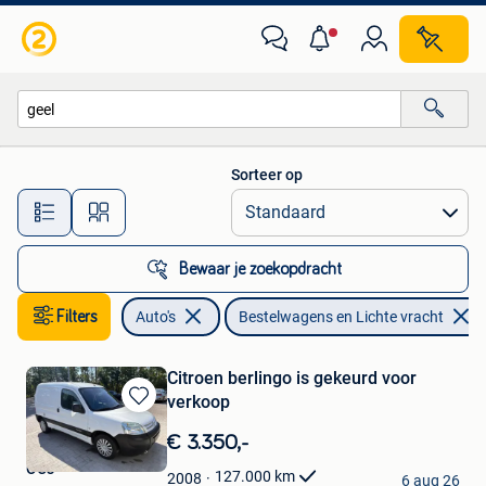
Bestelwagens en Lichte vracht
Sorteer op
Alle afstanden…
Bewaar je zoekopdracht
Filters
Auto's
Bestelwagens en Lichte vracht
Citroen berlingo is gekeurd voor
verkoop
Bewaren
in
€ 3.350,-
Mijn
OCJ
Favorieten
127.000
km
2008
6 aug 26