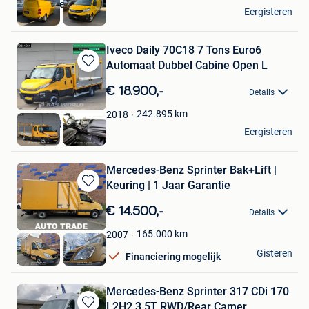
Autohandel Ez
Eergisteren
Hoboken
Iveco Daily 70C18 7 Tons Euro6
Automaat Dubbel Cabine Open L
Bewaren
in
€ 18.900,-
Details
Mijn
Favorieten
242.895
km
2018
BAS World
Eergisteren
Veghel
Mercedes-Benz Sprinter Bak+Lift |
Keuring | 1 Jaar Garantie
Bewaren
in
€ 14.500,-
Details
Mijn
Favorieten
165.000
km
2007
ATL Cars
Gisteren
Financiering mogelijk
Hasselt
Mercedes-Benz Sprinter 317 CDi 170
L2H2 3.5T RWD/Rear Camer