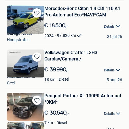
Mercedes-Benz Citan 1.4 CDI 110 A1
Pro Automaat Eco*NAVI*CAM
Bewaren
in
€ 18.500,-
Details
Mijn
Garage Noord
Favorieten
97.820
km
2024
31 jul 26
Hoogstraten
Volkswagen Crafter L3H3
Carplay/Camera /
Bewaren
in
€ 39.990,-
Details
Mijn
AutoSelections
Favorieten
Diesel
18
km
5 aug 26
Geel
Peugeot Partner XL 130PK Automaat
*0KM*
Bewaren
in
€ 30.540,-
Details
Mijn
Favorieten
Diesel
7
km
Groep Verellen