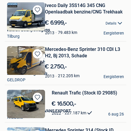
Iveco Daily 35S14G 345 CNG
Openlaadbak benzine/CNG Trekhaak
Bewaren
in
€ 6.999,-
Details
Mijn
Koolen Bedrijfswagens
Favorieten
79.483
km
2013
Eergisteren
Tilburg
Mercedes-Benz Sprinter 310 CDI L3
H2, Bj 2013, Schade
Bewaren
in
€ 2.750,-
Mijn
J. van den Berg Auto's
Favorieten
212.205
km
2013
Eergisteren
GELDROP
Renault Trafic (Stock ID 29085)
Bewaren
€ 16.500,-
in
NR USED TRUCKS & VANS EXPORT
227.187
km
2022
Mijn
6 aug 26
Kruibeke
Favorieten
Mercedes Sprinter 314 (Stock ID