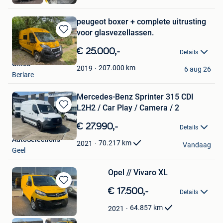
peugeot boxer + complete uitrusting
voor glasvezellassen.
Bewaren
in
€ 25.000,-
Details
Mijn
Gilles
Favorieten
207.000
km
2019
6 aug 26
Berlare
Mercedes-Benz Sprinter 315 CDI
L2H2 / Car Play / Camera / 2
Bewaren
in
€ 27.990,-
Details
Mijn
AutoSelections
Favorieten
70.217
km
2021
Vandaag
Geel
Opel // Vivaro XL
Bewaren
€ 17.500,-
Details
in
Mijn
64.857
km
2021
Favorieten