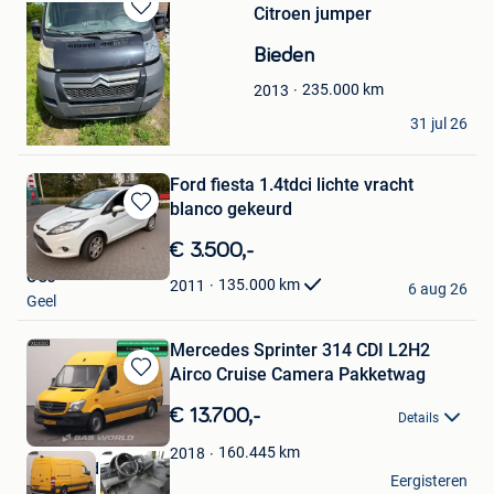
Citroen jumper
Bewaren
in
Bieden
Mijn
Favorieten
235.000
km
2013
Jim
31 jul 26
Geel
Ford fiesta 1.4tdci lichte vracht
blanco gekeurd
Bewaren
in
€ 3.500,-
Mijn
OCJ
Favorieten
135.000
km
2011
6 aug 26
Geel
Mercedes Sprinter 314 CDI L2H2
Airco Cruise Camera Pakketwag
Bewaren
in
€ 13.700,-
Details
Mijn
Favorieten
160.445
km
2018
BAS World
Eergisteren
Veghel