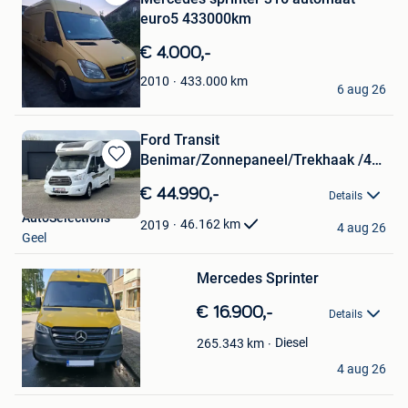
Bewaren
euro5 433000km
in
Mijn
€ 4.000,-
Favorieten
mc
433.000
km
2010
6 aug 26
Zomergem
Ford Transit
Benimar/Zonnepaneel/Trekhaak /4
Bewaren
slaappl/Garage
in
€ 44.990,-
Details
Mijn
AutoSelections
Favorieten
46.162
km
2019
4 aug 26
Geel
Bewaren
Mercedes Sprinter
in
Mijn
€ 16.900,-
Favorieten
Details
Diesel
265.343
km
Diana Cipli
4 aug 26
Wilrijk