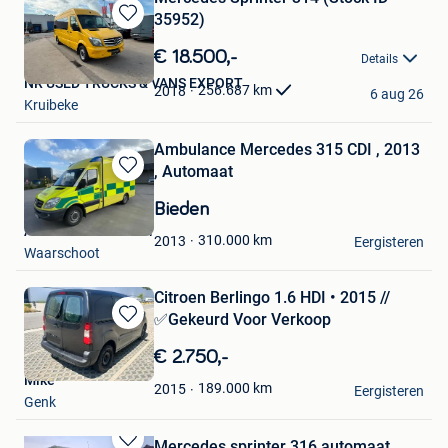
35952)
Bewaren
in
€ 18.500,-
Details
Mijn
NR USED TRUCKS & VANS EXPORT
Favorieten
256.687
km
2018
6 aug 26
Kruibeke
Ambulance Mercedes 315 CDI , 2013
, Automaat
Bewaren
in
Bieden
Mijn
Autohandel De Moor
Favorieten
310.000
km
2013
Eergisteren
Waarschoot
Citroen Berlingo 1.6 HDI • 2015 //
✅Gekeurd Voor Verkoop
Bewaren
in
€ 2.750,-
Mijn
Mike
Favorieten
189.000
km
2015
Eergisteren
Genk
Mercedes sprinter 316 automaat