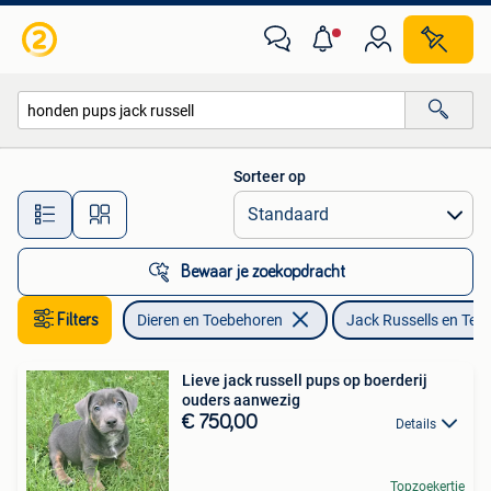
Honden | Jack Russells en Terriërs
Sorteer op
Alle afstanden…
Bewaar je zoekopdracht
Filters
Dieren en Toebehoren
Jack Russells en Terr
Lieve jack russell pups op boerderij
ouders aanwezig
€ 750,00
Details
Topzoekertje