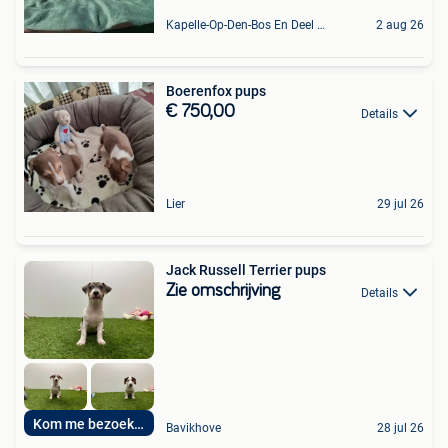
Kapelle-Op-Den-Bos En Deel Van Zemst
2 aug 26
Boerenfox pups
€ 750,00
Details
Lier
29 jul 26
Jack Russell Terrier pups
Zie omschrijving
Details
Kom me bezoeken
Bavikhove
28 jul 26