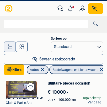
Bestelwagens en Lichte vracht
Sorteer op
Alle afstanden…
Bewaar je zoekopdracht
Filters
Auto's
Bestelwagens en Lichte vracht
utilitaire pieces occasion
Bewaren
€ 10.000,-
in
Olivier Utilitaire Renerte
Topzoekertje
100.000
km
2015
Mijn
Vandaag
Glain & Partie Ans
Favorieten