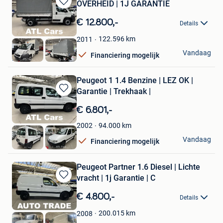
OVERHEID | 1J GARANTIE
Bewaren
in
€ 12.800,-
Details
Mijn
Favorieten
122.596
km
2011
ATL Cars
Vandaag
Financiering mogelijk
Hasselt
Peugeot 1 1.4 Benzine | LEZ OK |
Garantie | Trekhaak |
Bewaren
in
€ 6.801,-
Mijn
Favorieten
94.000
km
2002
ATL Cars
Vandaag
Financiering mogelijk
Hasselt
Peugeot Partner 1.6 Diesel | Lichte
vracht | 1j Garantie | C
Bewaren
in
€ 4.800,-
Details
Mijn
Favorieten
200.015
km
2008
Autotrade