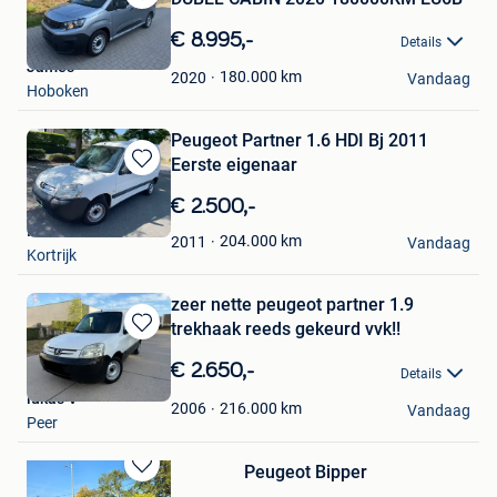
Bewaren
in
€ 8.995,-
Details
Mijn
James
Favorieten
180.000
km
2020
Vandaag
Hoboken
Peugeot Partner 1.6 HDI Bj 2011
Eerste eigenaar
Bewaren
in
€ 2.500,-
Mijn
I’Cars
Favorieten
204.000
km
2011
Vandaag
Kortrijk
zeer nette peugeot partner 1.9
trekhaak reeds gekeurd vvk!!
Bewaren
in
€ 2.650,-
Details
Mijn
lukas V
Favorieten
216.000
km
2006
Vandaag
Peer
Peugeot Bipper
Bewaren