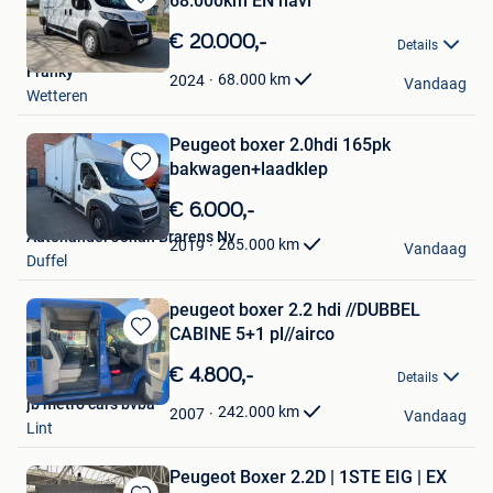
68.000km EN navi
Bewaren
in
€ 20.000,-
Details
Mijn
Franky
Favorieten
68.000
km
2024
Vandaag
Wetteren
Peugeot boxer 2.0hdi 165pk
bakwagen+laadklep
Bewaren
in
€ 6.000,-
Mijn
Autohandel Johan Brarens Nv
Favorieten
265.000
km
2019
Vandaag
Duffel
peugeot boxer 2.2 hdi //DUBBEL
CABINE 5+1 pl//airco
Bewaren
in
€ 4.800,-
Details
Mijn
jb metro cars bvba
Favorieten
242.000
km
2007
Vandaag
Lint
Peugeot Boxer 2.2D | 1STE EIG | EX