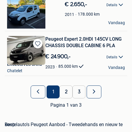
in
€ 2.650,-
Details
Mijn
Favorieten
178.000
km
2011
Dirk
Vandaag
Dessel
Peugeot Expert 2.0HDI 145CV LONG
CHASSIS DOUBLE CABINE 6 PLA
Bewaren
in
€ 24.900,-
Details
Mijn
EXCLUSIVES CARS
Favorieten
85.000
km
2023
Vandaag
Chatelet
1
2
3
Pagina 1 van 3
Bestelauto's Peugeot Aanbod - Tweedehands en nieuw te koop