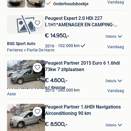
Vandaag
Onderhoudsboekje
Hasselt
Peugeot Expert 2.0 HDi 227
L1H1*AMENAGER EN CAMPING-
Bewaren
CAR*
in
€ 14.950,-
Details
Mijn
BSG Sport Auto
Favorieten
102.000
km
2016
Vandaag
Ferrieres + Partie De Harre
Peugeot Partner 2015 Euro 6 1.6hdi
73kw 7 zitplaatsen
Bewaren
in
€ 4.600,-
Details
Mijn
A R M/Achat //Vendre// Reprise
Favorieten
260.000
km
2015
Vandaag
Asse
Peugeot Partner 1.6HDI Navigations
Airconditioning 90 km
Bewaren
in
€ 8.500,-
Details
Mijn