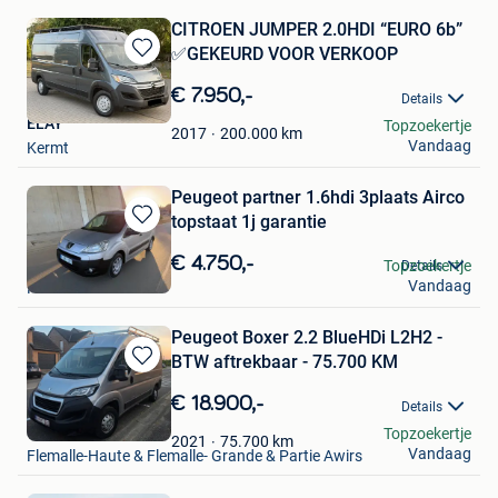
CITROEN JUMPER 2.0HDI “EURO 6b”
✅GEKEURD VOOR VERKOOP
Bewaren
in
€ 7.950,-
Details
Mijn
ELAY
Topzoekertje
Favorieten
200.000
km
2017
Vandaag
Kermt
Peugeot partner 1.6hdi 3plaats Airco
topstaat 1j garantie
Bewaren
in
€ 4.750,-
Elanocars
Topzoekertje
Details
Mijn
Vandaag
Paal
Favorieten
Peugeot Boxer 2.2 BlueHDi L2H2 -
BTW aftrekbaar - 75.700 KM
Bewaren
in
€ 18.900,-
Details
Mijn
Sam
Topzoekertje
Favorieten
75.700
km
2021
Vandaag
Flemalle-Haute & Flemalle- Grande & Partie Awirs