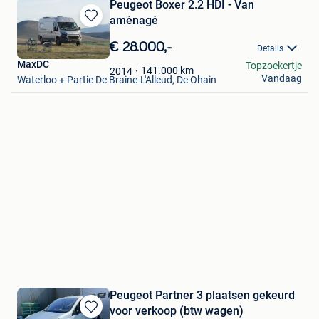
Peugeot Boxer 2.2 HDI - Van
aménagé
Bewaren
in
€ 28.000,-
Details
Mijn
MaxDC
Topzoekertje
Favorieten
141.000
km
2014
Vandaag
Waterloo + Partie De Braine-L'Alleud, De Ohain
Peugeot Partner 3 plaatsen gekeurd
voor verkoop (btw wagen)