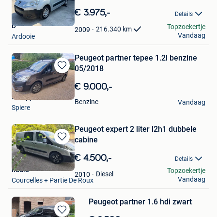
Bewaren
in
€ 3.975,-
Details
Mijn
D
Topzoekertje
Favorieten
216.340
km
2009
Vandaag
Ardooie
Peugeot partner tepee 1.2l benzine
05/2018
Bewaren
in
€ 9.000,-
Mijn
Philippe
Favorieten
Benzine
Vandaag
Spiere
Peugeot expert 2 liter l2h1 dubbele
cabine
Bewaren
in
€ 4.500,-
Details
Mijn
nadia
Topzoekertje
Favorieten
Diesel
2010
Vandaag
Courcelles + Partie De Roux
Peugeot partner 1.6 hdi zwart