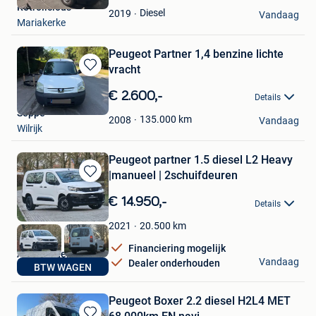
Retrolicious
Favorieten
Diesel
2019
Vandaag
Mariakerke
Peugeot Partner 1,4 benzine lichte
vracht
Bewaren
in
€ 2.600,-
Details
Mijn
Seppe
Favorieten
135.000
km
2008
Vandaag
Wilrijk
Peugeot partner 1.5 diesel L2 Heavy
|manueel | 2schuifdeuren
Bewaren
in
€ 14.950,-
Details
Mijn
Favorieten
20.500
km
2021
Financiering mogelijk
Autohandel Decock
Vandaag
Dealer onderhouden
BTW WAGEN
Ieper
Peugeot Boxer 2.2 diesel H2L4 MET