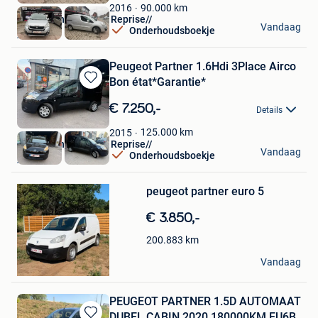
Favorieten
90.000
km
2016
AUTO/Achat Vendre Reprise//
Vandaag
Onderhoudsboekje
Asse
Peugeot Partner 1.6Hdi 3Place Airco
Bon état*Garantie*
Bewaren
in
€ 7.250,-
Details
Mijn
Favorieten
125.000
km
2015
AUTO/Achat Vendre Reprise//
Vandaag
Onderhoudsboekje
Asse
Bewaren
peugeot partner euro 5
in
Mijn
€ 3.850,-
Favorieten
200.883
km
David
Vandaag
Heusden
PEUGEOT PARTNER 1.5D AUTOMAAT
DUBEL CABIN 2020 180000KM EU6B