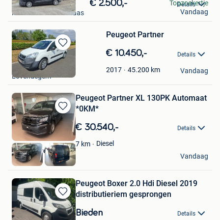
Bewaren
Vanbrabant andy
€ 2.500,-
Topzoekertje
Details
in
Vandaag
Mechelen-Aan-De-Maas
Mijn
Favorieten
Peugeot Partner
Bewaren
€ 10.450,-
Details
in
Chantal
Mijn
45.200
km
2017
Vandaag
Lovendegem
Favorieten
Peugeot Partner XL 130PK Automaat
*0KM*
Bewaren
in
€ 30.540,-
Details
Mijn
Favorieten
Diesel
7
km
Groep Verellen
Vandaag
Geel
Peugeot Boxer 2.0 Hdi Diesel 2019
distributieriem gesprongen
Bewaren
in
Bieden
Details
Mijn