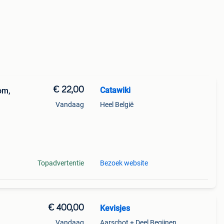
€ 22,00
Catawiki
om,
Vandaag
Heel België
9%
nifig
Topadvertentie
Bezoek website
€ 400,00
Kevisjes
Vandaag
Aarschot + Deel Begijnendijk