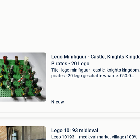
Lego Minifiguur - Castle, Knights Kingd
Pirates - 20 Lego
Titel: lego minifiguur - castle, knights kingdom,
pirates - 20 lego geschatte waarde: €50.0
Belangrijk: winnende biedingen zijn exclusief 
koperbescherming + €3 20 lego minifiguren mi
Nieuw
Lego 10193 midieval
Lego 10193 – medieval market village (100%