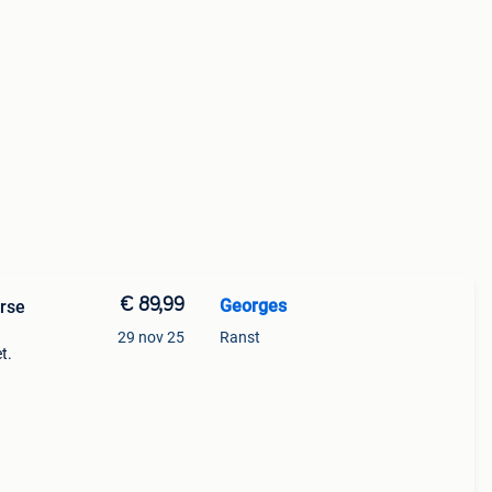
€ 89,99
Georges
29 nov 25
Ranst
t.