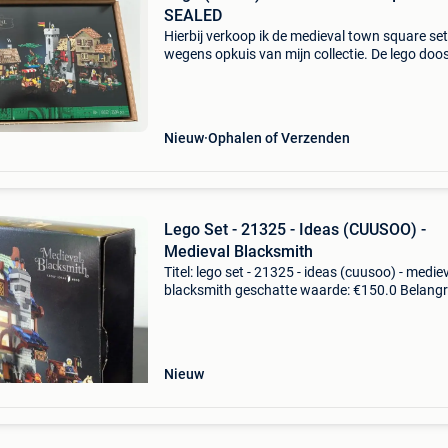
SEALED
Hierbij verkoop ik de medieval town square set
wegens opkuis van mijn collectie. De lego doos
zelf nog sealed in de bruine doos. Voorkeur ga
naar ophaling, levering kan ook als de afstan
Nieuw
Ophalen of Verzenden
Lego Set - 21325 - Ideas (CUUSOO) -
Medieval Blacksmith
Titel: lego set - 21325 - ideas (cuusoo) - medie
blacksmith geschatte waarde: €150.0 Belangri
winnende biedingen zijn exclusief 9%
koperbescherming + €3 een absolute parel vo
lief
Nieuw