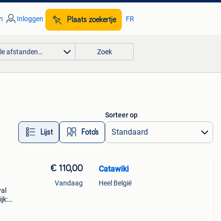
n
Inloggen
FR
Plaats zoekertje
lle afstanden…
Zoek
Sorteer op
Lijst
Foto’s
€ 110,00
Catawiki
Vandaag
Heel België
val
jk: