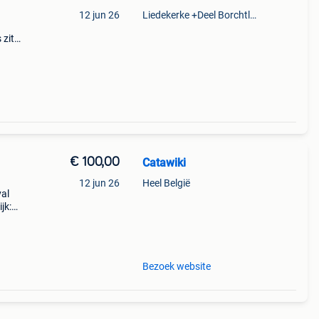
12 jun 26
Liedekerke +Deel Borchtlombeek
 zit
at uit
d me
€ 100,00
Catawiki
12 jun 26
Heel België
val
jk:
or de
Bezoek website