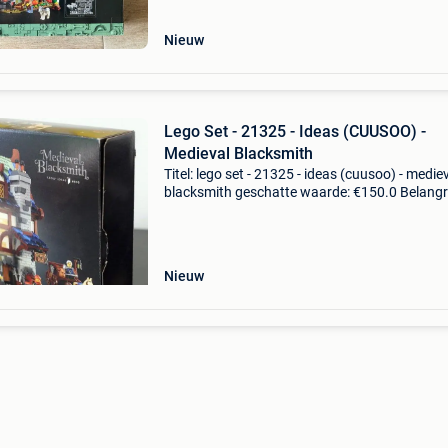
21325,
Nieuw
Lego Set - 21325 - Ideas (CUUSOO) -
Medieval Blacksmith
Titel: lego set - 21325 - ideas (cuusoo) - medie
blacksmith geschatte waarde: €150.0 Belangri
winnende biedingen zijn exclusief 9%
koperbescherming + €3 een absolute parel vo
lief
Nieuw