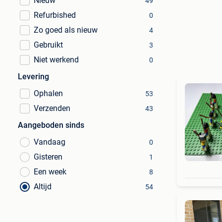
Nieuw
49
Refurbished
0
Zo goed als nieuw
4
Gebruikt
3
Niet werkend
0
Levering
Ophalen
53
Verzenden
43
Aangeboden sinds
Vandaag
0
Gisteren
1
Een week
8
Altijd
54