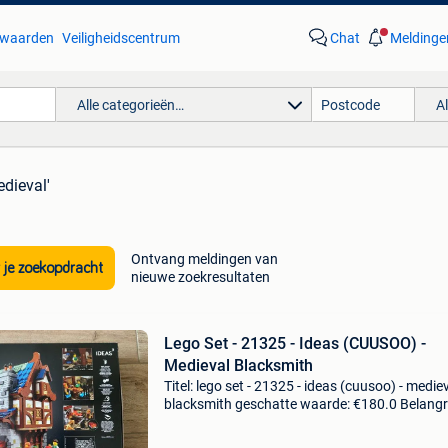
waarden
Veiligheidscentrum
Chat
Meldinge
Alle categorieën…
A
edieval'
Ontvang meldingen van
 je zoekopdracht
nieuwe zoekresultaten
Lego Set - 21325 - Ideas (CUUSOO) -
Medieval Blacksmith
Titel: lego set - 21325 - ideas (cuusoo) - medie
blacksmith geschatte waarde: €180.0 Belangri
winnende biedingen zijn exclusief 9%
koperbescherming + €3 hier verkoop ik het set