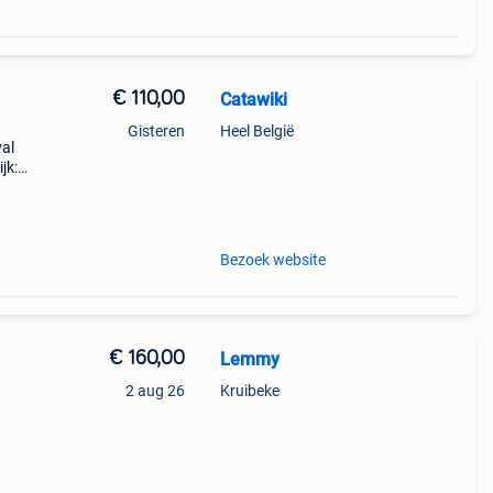
€ 110,00
Catawiki
Gisteren
Heel België
val
jk:
Bezoek website
€ 160,00
Lemmy
2 aug 26
Kruibeke