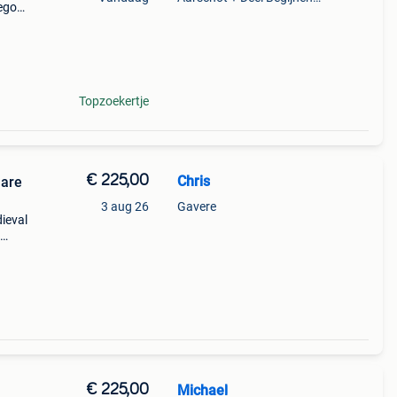
ego
est
eft
Topzoekertje
€ 225,00
Chris
uare
3 aug 26
Gavere
ieval
doo
€ 225,00
Michael