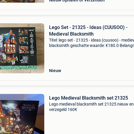
Nieuw
Ophalen of Verzenden
Lego Set - 21325 - Ideas (CUUSOO) -
Medieval Blacksmith
Titel: lego set - 21325 - ideas (cuusoo) - medie
blacksmith geschatte waarde: €180.0 Belangri
winnende biedingen zijn exclusief 9%
koperbescherming + €3 hier verkoop ik het set
21325,
Nieuw
Lego Medieval Blacksmith set 21325
Lego medieval blacksmith set 21325 nieuw en
verzegeld 160€