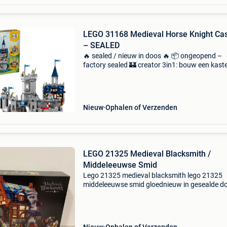
LEGO 31168 Medieval Horse Knight Cas
– SEALED
🔥 sealed / nieuw in doos 🔥 📦 ongeopend –
factory sealed 🏰 creator 3in1: bouw een kaste
toren of middeleeuwse setting 🐎 inclusief ridd
paard 💎 perfect voor fans van lego castle & f
Nieuw
Ophalen of Verzenden
LEGO 21325 Medieval Blacksmith /
Middeleeuwse Smid
Lego 21325 medieval blacksmith lego 21325
middeleeuwse smid gloednieuw in gesealde d
Verzendkosten koper of ophalen in tongeren. 
lego, duplo, medieval, middeleeuws, castle, lio
knight&#