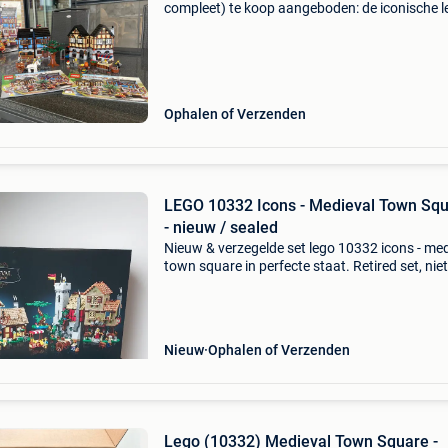
compleet) te koop aangeboden: de iconische l
10193 medieval market village, één van de me
geliefde en gewilde castle-sets die lego ooit he
uitgebrac
Ophalen of Verzenden
LEGO 10332 Icons - Medieval Town Sq
- nieuw / sealed
Nieuw & verzegelde set lego 10332 icons - med
town square in perfecte staat. Retired set, niet
meer verkrijgbaar via lego. Steeds bewaard in
propere, rookvrije ruimte. In originele lego om
Nieuw
Ophalen of Verzenden
Lego (10332) Medieval Town Square -