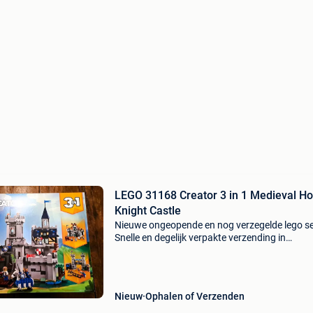
LEGO 31168 Creator 3 in 1 Medieval Horse
Knight Castle
Nieuwe ongeopende en nog verzegelde lego se
Snelle en degelijk verpakte verzending in
bubbelwrap en stevige doos of afhaling.
Foto&#39;s van verpakkingsproces worden
doorgestuurd. Bekijk ook mij
Nieuw
Ophalen of Verzenden