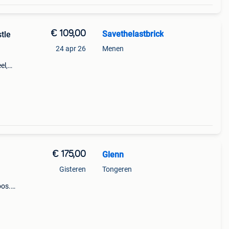
€ 109,00
Savethelastbrick
tle
24 apr 26
Menen
el,
er &
€ 175,00
Glenn
Gisteren
Tongeren
oos.
Tags:
n