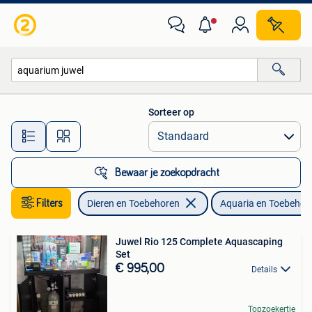
Vissen | Aquaria en Toebehoren
Sorteer op
Alle afstanden…
Bewaar je zoekopdracht
Filters
Dieren en Toebehoren
Aquaria en Toebehor
Juwel Rio 125 Complete Aquascaping
Set
€ 995,00
Details
Topzoekertje