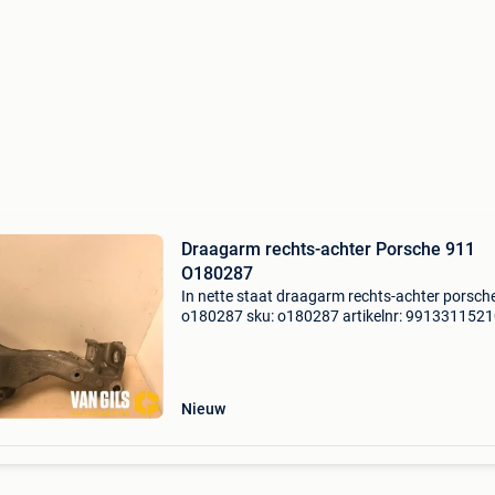
Draagarm rechts-achter Porsche 911
O180287
In nette staat draagarm rechts-achter porsch
o180287 sku: o180287 artikelnr: 991331152
bouwjaar: 2014 model compatibilteit:
2012,2013,2014,2015,2016,2017,2018,2019
motortype: benzine versnellin
Nieuw