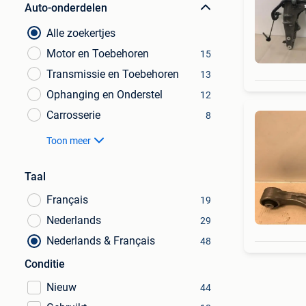
Auto-onderdelen
Alle zoekertjes
Motor en Toebehoren
15
Transmissie en Toebehoren
13
Ophanging en Onderstel
12
Carrosserie
8
Toon meer
Taal
Français
19
Nederlands
29
Nederlands & Français
48
Conditie
Nieuw
44