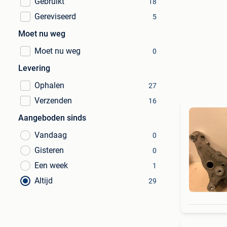
Gebruikt
18
Gereviseerd
5
Moet nu weg
Moet nu weg
0
Levering
Ophalen
27
Verzenden
16
Aangeboden sinds
Vandaag
0
Gisteren
0
Een week
1
Altijd
29