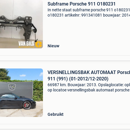
Subframe Porsche 911 O180231
In nette staat subframe porsche 911 o180231
o180231 artikelnr: 991341081 bouwjaar: 201
model compatibilteit:
2012,2013,2014,2015,2016,2017,2018,2019
motortype: benzine versnellingsbak: automaa
Nieuw
VERSNELLINGSBAK AUTOMAAT Porsc
911 (991) (01-2012/12-2020)
66987 km. Bouwjaar: 2013. Opslaglocatie: op
op locatoe versnellingsbak automaat porsche
(991) (01-2012/12-2020) algemene informati
merk: porsche model: 911 (991) type:
versnellingsbak automaat
Gebruikt