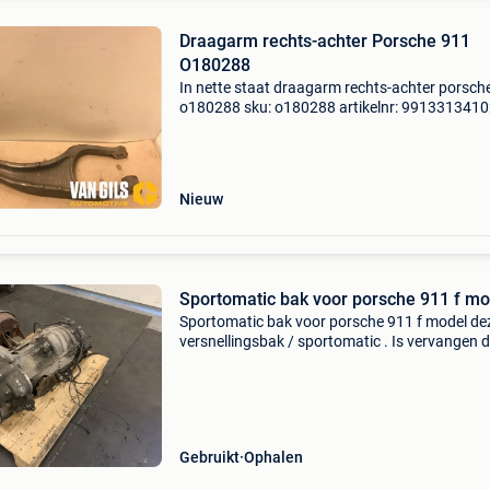
Draagarm rechts-achter Porsche 911
O180288
In nette staat draagarm rechts-achter porsch
o180288 sku: o180288 artikelnr: 991331341
bouwjaar: 2014 model compatibilteit:
2012,2013,2014,2015,2016,2017,2018,2019
motortype: benzine versnellin
Nieuw
Sportomatic bak voor porsche 911 f mo
Sportomatic bak voor porsche 911 f model de
versnellingsbak / sportomatic . Is vervangen 
een handgeschakelde versnellingsbak tijdens 
restauratie. Er is niets van deze bak bekend k
werking
Gebruikt
Ophalen