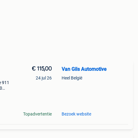
€ 115,00
Van Gils Automotive
24 jul 26
Heel België
e 911
10
Topadvertentie
Bezoek website