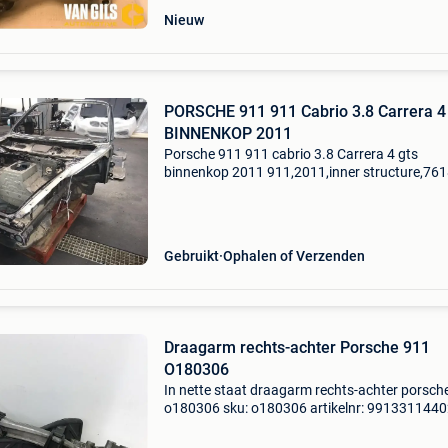
Nieuw
PORSCHE 911 911 Cabrio 3.8 Carrera 
BINNENKOP 2011
Porsche 911 911 cabrio 3.8 Carrera 4 gts
binnenkop 2011 911,2011,inner structure,76
kms,2005,2012,mk5 (997),mp 20.0 Ex mk5 (9
mp 20.0 Ex labelnummer: 0000578475
voertuignummer: 00015775 onderdee
Gebruikt
Ophalen of Verzenden
Draagarm rechts-achter Porsche 911
O180306
In nette staat draagarm rechts-achter porsch
o180306 sku: o180306 artikelnr: 991331144
bouwjaar: 2014 model compatibilteit:
2012,2013,2014,2015,2016,2017,2018,2019