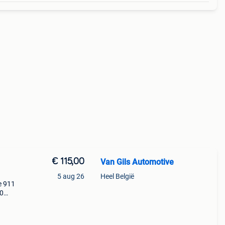
€ 115,00
Van Gils Automotive
5 aug 26
Heel België
e 911
10