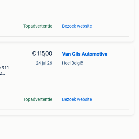
t
Topadvertentie
Bezoek website
€ 115,00
Van Gils Automotive
24 jul 26
Heel België
e 911
02
Topadvertentie
Bezoek website