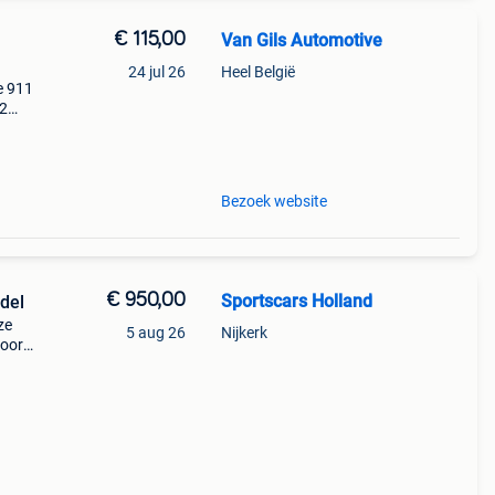
€ 115,00
Van Gils Automotive
24 jul 26
Heel België
e 911
02
Bezoek website
€ 950,00
Sportscars Holland
del
ze
5 aug 26
Nijkerk
door
een
wa