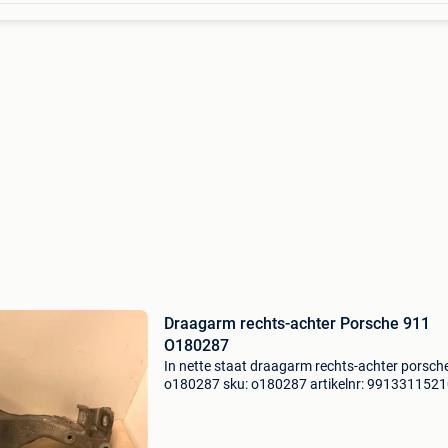
Draagarm rechts-achter Porsche 911
O180287
In nette staat draagarm rechts-achter porsch
o180287 sku: o180287 artikelnr: 991331152
bouwjaar: 2014 model compatibilteit:
2012,2013,2014,2015,2016,2017,2018,2019
motortype: benzine versnellin