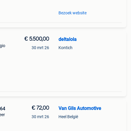
Bezoek website
€ 5.500,00
deltalola
gio
30 mrt 26
Kontich
€ 72,00
Van Gils Automotive
464
eer
30 mrt 26
Heel België
 de