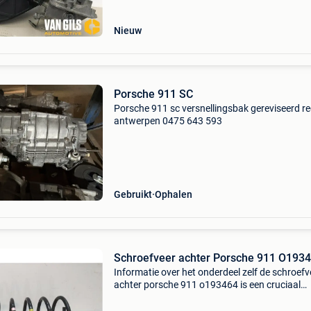
motortype: benzine versnellin
Nieuw
Porsche 911 SC
Porsche 911 sc versnellingsbak gereviseerd re
antwerpen 0475 643 593
Gebruikt
Ophalen
Schroefveer achter Porsche 911 O193
Informatie over het onderdeel zelf de schroefv
achter porsche 911 o193464 is een cruciaal
onderdeel voor de prestaties en rijervaring van
beroemde porsche 911. Deze schroefveer is