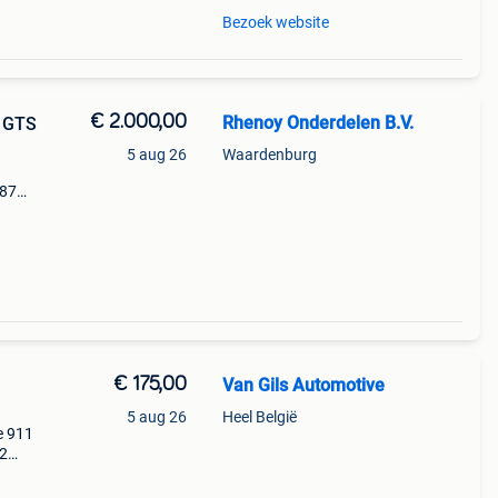
Bezoek website
€ 2.000,00
Rhenoy Onderdelen B.V.
4 GTS
5 aug 26
Waardenburg
187
97)
€ 175,00
Van Gils Automotive
5 aug 26
Heel België
e 911
02