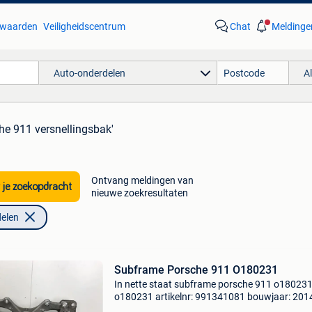
waarden
Veiligheidscentrum
Chat
Meldinge
Auto-onderdelen
A
he 911 versnellingsbak'
Ontvang meldingen van
 je zoekopdracht
nieuwe zoekresultaten
elen
Subframe Porsche 911 O180231
In nette staat subframe porsche 911 o180231
o180231 artikelnr: 991341081 bouwjaar: 201
model compatibilteit: