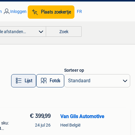
n
Inloggen
FR
Plaats zoekertje
lle afstanden…
Zoek
Sorteer op
Lijst
Foto’s
€ 399,99
Van Gils Automotive
 sku:
24 jul 26
Heel België
4