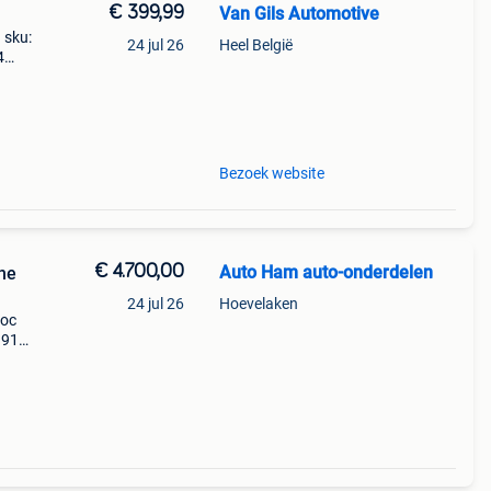
€ 399,99
Van Gils Automotive
 sku:
24 jul 26
Heel België
4
t
Bezoek website
€ 4.700,00
Auto Ham auto-onderdelen
he
24 jul 26
Hoevelaken
loc
 911
e