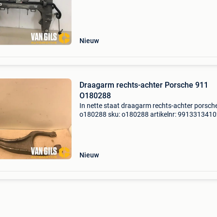
2012,2013,2014,2015,2016,2017,2018,2019
motortype: benzine versnellingsbak: automaa
Nieuw
Draagarm rechts-achter Porsche 911
O180288
In nette staat draagarm rechts-achter porsch
o180288 sku: o180288 artikelnr: 991331341
bouwjaar: 2014 model compatibilteit:
2012,2013,2014,2015,2016,2017,2018,2019
motortype: benzine versnellin
Nieuw