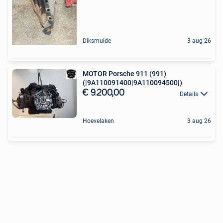
Diksmuide
3 aug 26
MOTOR Porsche 911 (991)
(|9A110091400|9A110094500|)
€ 9.200,00
Details
Hoevelaken
3 aug 26