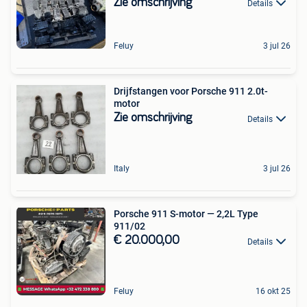
Zie omschrijving
Details
Feluy
3 jul 26
Drijfstangen voor Porsche 911 2.0t-
motor
Zie omschrijving
Details
Italy
3 jul 26
Porsche 911 S-motor — 2,2L Type
911/02
€ 20.000,00
Details
Feluy
16 okt 25