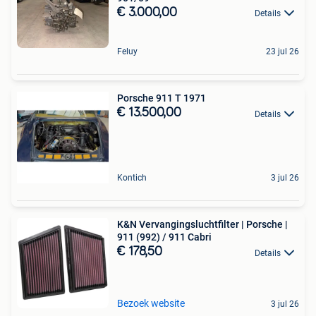
€ 3.000,00
Details
Feluy
23 jul 26
Porsche 911 T 1971
€ 13.500,00
Details
Kontich
3 jul 26
K&N Vervangingsluchtfilter | Porsche |
911 (992) / 911 Cabri
€ 178,50
Details
Bezoek website
3 jul 26