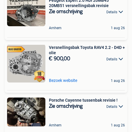
Peugeot Expert 2.0 HDI 20MB45
20MB51 versnellingsbak revisie
Zie omschrijving
Details
Arnhem
1 aug 26
Versnellingsbak Toyota RAV4 2.2 - D4D +
olie
€ 900,00
Details
Bezoek website
1 aug 26
Porsche Cayenne tussenbak revisie !
Zie omschrijving
Details
Arnhem
1 aug 26