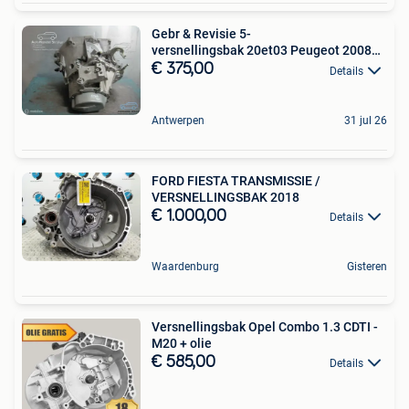
Gebr & Revisie 5-
versnellingsbak 20et03 Peugeot 2008
1.6 Vti
€ 375,00
Details
Antwerpen
31 jul 26
FORD FIESTA TRANSMISSIE /
VERSNELLINGSBAK 2018
€ 1.000,00
Details
Waardenburg
Gisteren
Versnellingsbak Opel Combo 1.3 CDTI -
M20 + olie
€ 585,00
Details