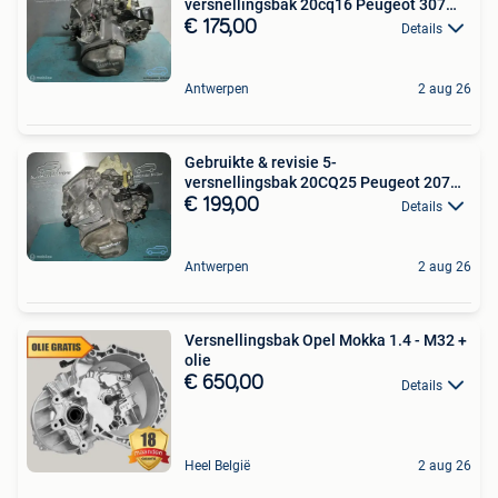
versnellingsbak 20cq16 Peugeot 307
NFU
€ 175,00
Details
Antwerpen
2 aug 26
Gebruikte & revisie 5-
versnellingsbak 20CQ25 Peugeot 207
KFU
€ 199,00
Details
Antwerpen
2 aug 26
Versnellingsbak Opel Mokka 1.4 - M32 +
olie
€ 650,00
Details
Heel België
2 aug 26