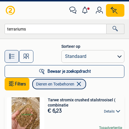
Dieren en Toebehoren
Sorteer op
Alle afstanden…
Bewaar je zoekopdracht
Filters
Dieren en Toebehoren
Tarwe stromix crushed stalstrooisel (
combinatie
€ 6,23
Details
Topadvertentie