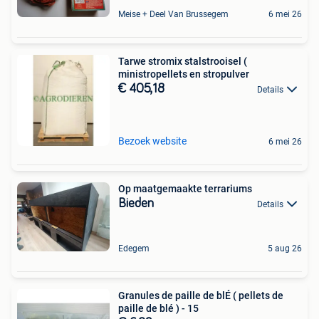
Meise + Deel Van Brussegem
6 mei 26
Tarwe stromix stalstrooisel (
ministropellets en stropulver
€ 405,18
Details
Bezoek website
6 mei 26
Op maatgemaakte terrariums
Bieden
Details
Edegem
5 aug 26
Granules de paille de blÉ ( pellets de
paille de blé ) - 15