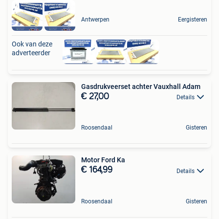
Antwerpen
Eergisteren
Ook van deze
adverteerder
Gasdrukveerset achter Vauxhall Adam
€ 27,00
Details
Roosendaal
Gisteren
Motor Ford Ka
€ 164,99
Details
Roosendaal
Gisteren